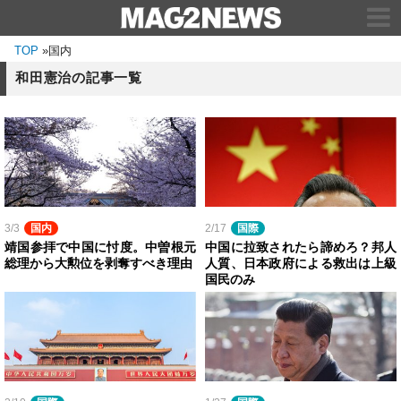
TOP
»
国内
和田憲治の記事一覧
3/3
国内
2/17
国際
靖国参拝で中国に忖度。中曽根元
中国に拉致されたら諦めろ？邦人
総理から大勲位を剥奪すべき理由
人質、日本政府による救出は上級
国民のみ