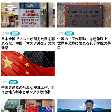
12/16
国際
12/9
国際
日本全国でマスクが消えた日を忘
中国の「工作活動」は想像以上。
れるな。中国「マスク外交」の大
世界を恐怖に陥れる孔子学院の手
迷惑
口
12/3
国際
中国共産党の巧みな浸透工作。狙
うは地方都市とボンクラ政治家