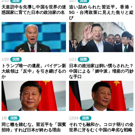
2/10
国際
1/27
国際
天皇訪中を先導し中国を世界の迷
追い詰められた習近平。香港・
惑国家に育てた日本の政治家の名
5G・台湾政策に見えた焦りと綻
び
1/20
国際
1/13
国際
トランプ唯一の遺産。バイデン新
日本の政治家は飼い慣らされた？
大統領は「反中」を引き継げるの
中国による「媚中派」増産の巧妙
か
な手口
1/6
国際
12/24
国際
同じ轍を踏むな。習近平を「国賓
それでも融和か。コロナ弱りの全
招待」すれば日本が終わる理由
世界に牙をむく中国の卑劣な戦略