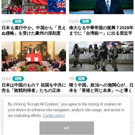
11/26
国際
11/19
国際
日本も進行中か。中国から「見え
偉大なる中華帝国の復興？2028年
ぬ侵略」を受けた豪州の深刻度
までに「台湾統一」に出る習近平
11/12
国際
7/6
国際
日本は中国のもの？ 祖国を中共に
嗤う中国。政治への無関心が、日
売る「敗戦利得者」たちの正体
本を「香港と同じ未来」へと導く
By clicking “Accept All Cookies”, you agree to the storing of cookies on
your device to enhance site navigation, analyze site usage, and assist in
our marketing efforts.
Coolie policy
ok