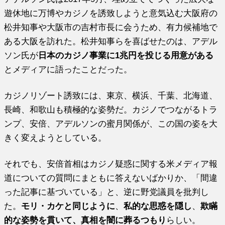
遊休地に万博やカジノを誘致しようと意気込む大阪府の
松井知事や大阪市の吉村市長に会うため、有力候補地で
ある大阪を訪れた。松井知事らを喜ばせたのは、アデル
ソン氏が
日本のカジノ事業に1兆円を投じる用意がある
とメディアに語ったことだった。
カジノリゾート誘致には、東京、横浜、千葉、北海道、
長崎、和歌山も積極的な姿勢だ。カジノでつながるトラ
ンプ、安倍、アデルソンの蜜月関係が、この国の姿を大
きく変えようとしている。
それでも、安倍首相はカジノ疑惑に関する米メディア報
道についての質問にまともに答えないばかりか、「間違
った記事に基づいている」と、逆に野党議員を批判し
た。
モリ・カケと同じように
、
私的な思惑を隠し
、
欺瞞
的な姿勢を貫いて、真相を闇に葬るつもり
らしい。