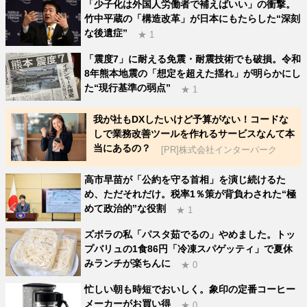
「少子化は外国人労働者で補えばいい」の衝撃。
竹中平蔵の「構造改革」が日本にもたらした“深刻
な後遺症”
★ 1
「震度7」に耐える免震・耐震技術でも破損。令和
8年熊本地震の「想定を超えた揺れ」が明らかにし
た“現行基準の弱点”
★ 1
我が社もDXしたいけど予算がない！コードな
しで業務改善ツールを作れるサービスなんて本
当にあるの？
[PR]株式会社インターパーク
高市早苗が「公約を守る首相」を演じ続けるた
め、ただそれだけ。税率1％策が背負わされた“極
めて政治的”な役割
★ 1
ズボラの私「パスタ茹でるの」やめました。トッ
プバリュの1食86円「冷凍スパゲッティ」で夏休
みランチが楽ちんに
★ 0
忙しい朝も時短でおいしく。象印の定番コーヒー
メーカーがお買い得
★ 0