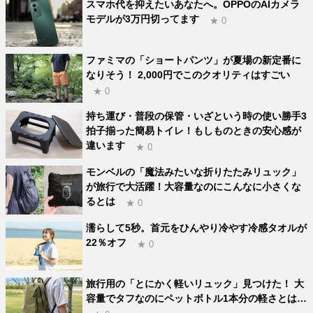
スマホ代を抑えたいあなたへ。OPPOのAIカメラ
モデルが3万円切ってます
★ 0
ファミマの「ショートパンツ」が夏場の新定番に
なりそう！ 2,000円でこのクオリティはすごい
★ 0
持ち運び・普段の保管・いざという時の使い勝手3
拍子揃った簡易トイレ！もしものときの安心感が
違います
★ 0
モンベルの「魔法みたいな折りたたみリュック」
が旅行で大活躍！大容量なのにこんなに小さくな
るとは
★ 0
濡らして5秒。首元をひんやり冷やす冷感タオルが
22％オフ
★ 0
旅行用の「とにかく軽いリュック」見つけた！ 大
容量でタフなのにペットボトル1本分の軽さとは…