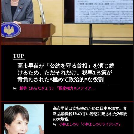
TOP
高市早苗が「公約を守る首相」を演じ続
けるため、ただそれだけ。税率1％策が
背負わされた“極めて政治的”な役割
by
新恭（あらたきょう）『国家権力＆メディア…
高市早苗は支持率のために日本を壊す。食
料品消費税1%の甘い誘惑に隠された2年後
の大増税
by
小林よしのり『小林よしのりライジング』