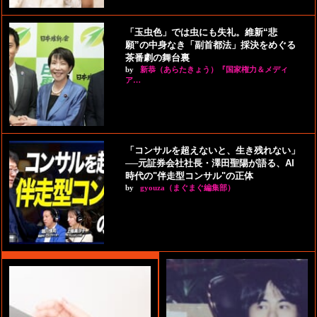
「玉虫色」では虫にも失礼。維新“悲
願”の中身なき「副首都法」採決をめぐる
茶番劇の舞台裏
by
新恭（あらたきょう）『国家権力＆メディ
ア…
「コンサルを超えないと、生き残れない」
──元証券会社社長・澤田聖陽が語る、AI
時代の"伴走型コンサル"の正体
by
gyouza（まぐまぐ編集部）