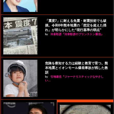
「震度7」に耐える免震・耐震技術でも破
損。令和8年熊本地震の「想定を超えた揺
れ」が明らかにした“現行基準の弱点”
by
冷泉彰彦『冷泉彰彦のプリンストン通信』
危険を察知する力は経験と教育で育つ。熊
本地震とイオンモール爆発事故が残した教
訓
by
引地達也『ジャーナリスティックなやさし
い…