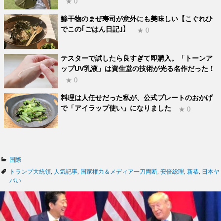
★ 0
鯵干物のまぜ寿司が意外にも美味しい【こぐれひ
でこの｢ごはん日記｣】
★ 0
テスターで試したら良すぎて即購入。「トーンア
ップUV乳液」は資生堂の技術が光る名作だった！
★ 0
料理は人任せだった私が、公式プレートのおかげ
で「アイラップ使い」になりました
★ 0
カ
国際
テ
タ
トランプ大統領
,
人気記事
,
国家権力＆メディア一刀両断
,
安倍総理
,
新恭
,
日本ヤ
ゴ
グ
バい
リ
ー