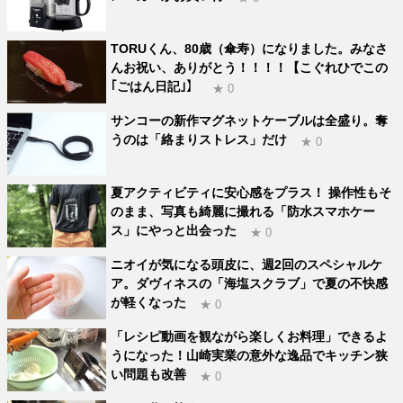
TORUくん、80歳（傘寿）になりました。みなさ
んお祝い、ありがとう！！！！【こぐれひでこの
｢ごはん日記｣】
★ 0
サンコーの新作マグネットケーブルは全盛り。奪
うのは「絡まりストレス」だけ
★ 0
夏アクティビティに安心感をプラス！ 操作性もそ
のまま、写真も綺麗に撮れる「防水スマホケー
ス」にやっと出会った
★ 0
ニオイが気になる頭皮に、週2回のスペシャルケ
ア。ダヴィネスの「海塩スクラブ」で夏の不快感
が軽くなった
★ 0
「レシピ動画を観ながら楽しくお料理」できるよ
うになった！山崎実業の意外な逸品でキッチン狭
い問題も改善
★ 0