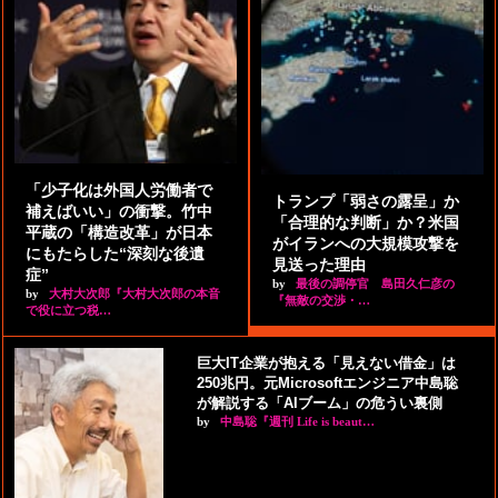
「少子化は外国人労働者で
トランプ「弱さの露呈」か
補えばいい」の衝撃。竹中
「合理的な判断」か？米国
平蔵の「構造改革」が日本
がイランへの大規模攻撃を
にもたらした“深刻な後遺
見送った理由
症”
by
最後の調停官 島田久仁彦の
by
大村大次郎『大村大次郎の本音
『無敵の交渉・…
で役に立つ税…
巨大IT企業が抱える「見えない借金」は
250兆円。元Microsoftエンジニア中島聡
が解説する「AIブーム」の危うい裏側
by
中島聡『週刊 Life is beaut…