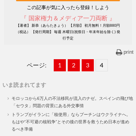
この記事が気に入ったら登録！しよう
『 国家権力＆メディア一刀両断 』
【著者】 新恭（あらたきょう） 【月額】 初月無料！月額880円
（税込） 【発行周期】 毎週 木曜日(祝祭日・年末年始を除く) 発
行予定
print
ページ:
固
1
固
2
,
固
3
,
固
4
,
定
定
定
定
いま読まれてます
ペ
ペ
ペ
ペ
モロッコから6万人の不法移民が流入のナゼ。スペインの飛び地
ー
ー
ー
ー
「セウタ」問題の背景にある外交事情
ジ
ジ
ジ
ジ
トランプがイランに「核使用」ならプーチンはウクライナへ。
もはや“不可避の核戦争”とその後の世界を救うため日本が進め
るべき準備