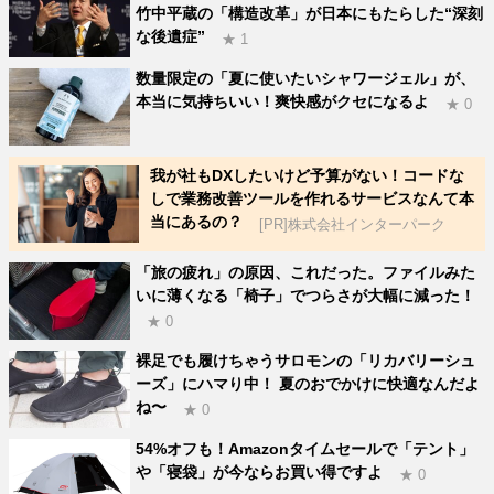
竹中平蔵の「構造改革」が日本にもたらした“深刻
な後遺症”
★ 1
数量限定の「夏に使いたいシャワージェル」が、
本当に気持ちいい！爽快感がクセになるよ
★ 0
我が社もDXしたいけど予算がない！コードな
しで業務改善ツールを作れるサービスなんて本
当にあるの？
[PR]株式会社インターパーク
「旅の疲れ」の原因、これだった。ファイルみた
いに薄くなる「椅子」でつらさが大幅に減った！
★ 0
裸足でも履けちゃうサロモンの「リカバリーシュ
ーズ」にハマり中！ 夏のおでかけに快適なんだよ
ね〜
★ 0
54%オフも！Amazonタイムセールで「テント」
や「寝袋」が今ならお買い得ですよ
★ 0