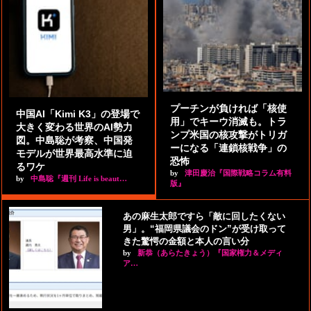
プーチンが負ければ「核使
中国AI「Kimi K3」の登場で
用」でキーウ消滅も。トラ
大きく変わる世界のAI勢力
ンプ米国の核攻撃がトリガ
図。中島聡が考察、中国発
ーになる「連鎖核戦争」の
モデルが世界最高水準に迫
恐怖
るワケ
by
津田慶治『国際戦略コラム有料
by
中島聡『週刊 Life is beaut…
版』
あの麻生太郎ですら「敵に回したくない
男」。“福岡県議会のドン”が受け取って
きた驚愕の金額と本人の言い分
by
新恭（あらたきょう）『国家権力＆メディ
ア…