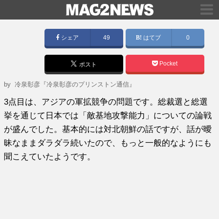
シェア
49
はてブ
0
Pocket
ポスト
by
冷泉彰彦『冷泉彰彦のプリンストン通信』
3点目は、アジアの軍拡競争の問題です。総裁選と総選
挙を通じて日本では「敵基地攻撃能力」についての論戦
が盛んでした。基本的には対北朝鮮の話ですが、話が曖
昧なままダラダラ続いたので、もっと一般的なようにも
聞こえていたようです。