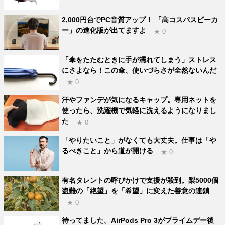
2,000円台でPC音質アップ！ 「高コスパスピーカ
ー」の進化版が出てますよ
★ 0
「傘をたたむときに手が濡れてしまう」ストレス
にさよなら！この傘、使いづらさが全然ないんだ
★ 0
汗やファンデが気になるキャップ。専用ネットを
使ったら、洗濯機で気軽に洗えるようになりまし
た
★ 0
「やりたいこと」がなくても大丈夫。仕事は「や
るべきこと」から道が開ける
★ 0
有名タレントの呼びかけで支援が殺到。梨5000個
盗難の「絶望」を「希望」に変えた善意の連鎖
★ 0
待ってました。AirPods Pro 3がプライムデー後