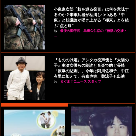
小泉進次郎「核を巡る発言」は何を意味す
るのか？米軍兵器が枯渇しつつある「中
東」と核議論が湧き上がる「極東」とを結
ぶ“点と線”
by
最後の調停官 島田久仁彦の『無敵の交渉・
…
『もののけ姫』アシタカ役声優と『太陽の
子』主演女優らの朗読と音楽で紡ぐ長崎
「原爆の悲劇」。今年は阿川佐和子、中江
有里に加えて、有森也実、魏涼子も出演
by
まぐまぐニュース スタッフ