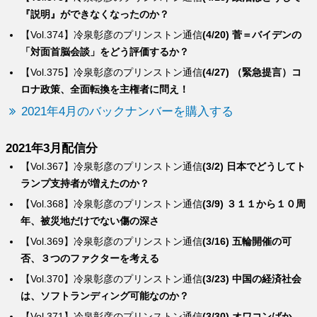
『説明』ができなくなったのか？
【Vol.374】冷泉彰彦のプリンストン通信
(4/20) 菅＝バイデンの
「対面首脳会談」をどう評価するか？
【Vol.375】冷泉彰彦のプリンストン通信
(4/27) （緊急提言）コ
ロナ政策、全面転換を主権者に問え！
2021年4月のバックナンバーを購入する
2021年3月配信分
【Vol.367】冷泉彰彦のプリンストン通信
(3/2) 日本でどうしてト
ランプ支持者が増えたのか？
【Vol.368】冷泉彰彦のプリンストン通信
(3/9) ３１１から１０周
年、被災地だけでない傷の深さ
【Vol.369】冷泉彰彦のプリンストン通信
(3/16) 五輪開催の可
否、３つのファクターを考える
【Vol.370】冷泉彰彦のプリンストン通信
(3/23) 中国の経済社会
は、ソフトランディング可能なのか？
【Vol.371】冷泉彰彦のプリンストン通信
(3/30) オワコンばか