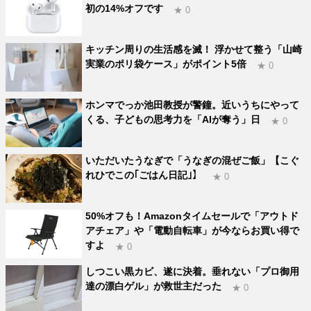
初の14%オフです
★ 0
キッチン周りの生活感を滅！ 浮かせて整う「山崎
実業のポリ袋ケース」がポイント5倍
★ 0
ホンマでっか池田教授が警鐘。近いうちにやって
くる、子どもの思考力を「AIが奪う」日
★ 0
いただいたうなぎで「うなぎの混ぜご飯」【こぐ
れひでこの｢ごはん日記｣】
★ 0
50%オフも！Amazonタイムセールで「アウトド
アチェア」や「電動自転車」が今ならお買い得で
すよ
★ 0
しつこい黒カビ、遂に決着。垂れない「プロ御用
達の漂白ゲル」が救世主だった
★ 0