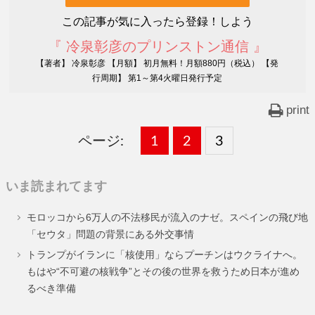
この記事が気に入ったら登録！しよう
『 冷泉彰彦のプリンストン通信 』
【著者】 冷泉彰彦 【月額】 初月無料！月額880円（税込） 【発
行周期】 第1～第4火曜日発行予定
print
ページ:
固
1
固
2
,
固
3
,
定
定
定
いま読まれてます
ペ
ペ
ペ
モロッコから6万人の不法移民が流入のナゼ。スペインの飛び地
ー
ー
ー
「セウタ」問題の背景にある外交事情
ジ
ジ
ジ
トランプがイランに「核使用」ならプーチンはウクライナへ。
もはや“不可避の核戦争”とその後の世界を救うため日本が進め
るべき準備