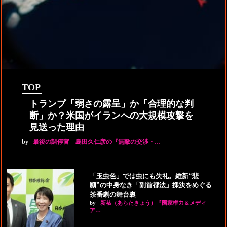
TOP
トランプ「弱さの露呈」か「合理的な判
断」か？米国がイランへの大規模攻撃を
見送った理由
by
最後の調停官 島田久仁彦の『無敵の交渉・…
「玉虫色」では虫にも失礼。維新“悲
願”の中身なき「副首都法」採決をめぐる
茶番劇の舞台裏
by
新恭（あらたきょう）『国家権力＆メディ
ア…