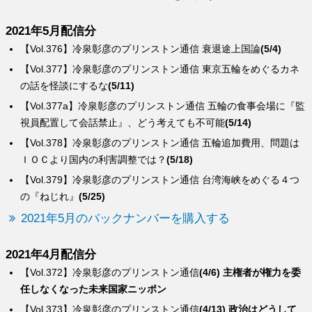
2021年5月配信分
【Vol.376】冷泉彰彦のプリンストン通信 衰退途上国論
(5/4)
【Vol.377】冷泉彰彦のプリンストン通信 東京五輪をめぐるカネ
の話を怪談にするな
(5/11)
【Vol.377a】冷泉彰彦のプリンストン通信 五輪の食事会場に『監
視員配置して会話禁止』、どう考えても不可
能
(5/14)
【Vol.378】冷泉彰彦のプリンストン通信 五輪追加費用、問題は
ＩＯＣより国内の利害調整では？
(5/18)
【Vol.379】冷泉彰彦のプリンストン通信 台湾海峡をめぐる４つ
の『ねじれ』
(5/25)
2021年5月のバックナンバーを購入する
2021年4月配信分
【Vol.372】冷泉彰彦のプリンストン通信
(4/6) 主権者が権力を委
任しなくなった未来国家ニッポン
【Vol.373】冷泉彰彦のプリンストン通信
(4/13) 政治はどうして