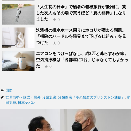
「人生初の日傘」で酷暑の箱根旅行が優雅に。貸
した友人もその場で買うほど「夏の相棒」になり
ました
★ 0
洗濯機の排水ホース周りにホコリが溜まる問題。
「掃除のハードルを限界まで下げる仕組み」を見
つけた
★ 0
エアコンをつけっぱなし、猫2匹と暮らすわが家。
空気清浄機は「各部屋に1台」じゃなくてもよかっ
た
★ 0
カ
国際
テ
タ
世界情勢・陰謀・黒幕
,
冷泉彰彦
,
冷泉彰彦『冷泉彰彦のプリンストン通信』
,
岸
ゴ
グ
田文雄
,
日本ヤバい
リ
ー