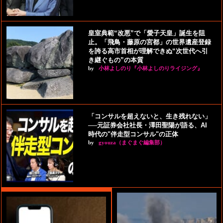
皇室典範“改悪”で「愛子天皇」誕生を阻
止。「飛鳥・藤原の宮都」の世界遺産登録
を誇る高市首相が理解できぬ“次世代へ引
き継ぐもの”の本質
by
小林よしのり『小林よしのりライジング』
「コンサルを超えないと、生き残れない」
──元証券会社社長・澤田聖陽が語る、AI
時代の"伴走型コンサル"の正体
by
gyouza（まぐまぐ編集部）