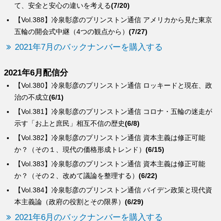
て、安全と安心の違いを考える
(7/20)
【Vol.388】冷泉彰彦のプリンストン通信 アメリカから見た東京
五輪の開会式中継（4つの観点から）
(7/27)
2021年7月のバックナンバーを購入する
2021年6月配信分
【Vol.380】冷泉彰彦のプリンストン通信 ロッキードと現在、政
治の不成立
(6/1)
【Vol.381】冷泉彰彦のプリンストン通信 コロナ・五輪の迷走が
示す「お上と庶民」相互不信の歴史
(6/8)
【Vol.382】冷泉彰彦のプリンストン通信 資本主義は修正可能
か？（その１、現代の価格形成トレンド）
(6/15)
【Vol.383】冷泉彰彦のプリンストン通信 資本主義は修正可能
か？（その２、改めて議論を整理する）
(6/22)
【Vol.384】冷泉彰彦のプリンストン通信 バイデン政策と現代資
本主義論（政府の役割とその限界）
(6/29)
2021年6月のバックナンバーを購入する