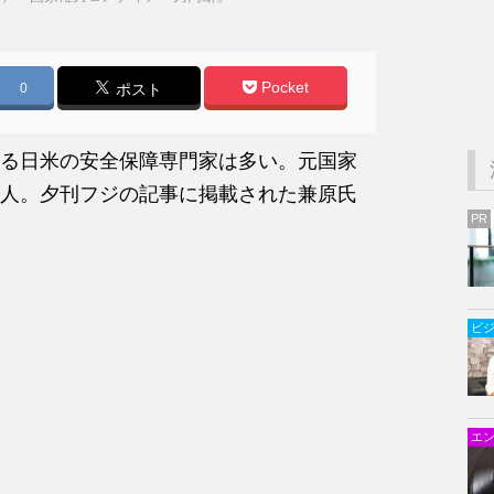
Pocket
0
ポスト
る日米の安全保障専門家は多い。元国家
人。夕刊フジの記事に掲載された兼原氏
PR
ビ
エ