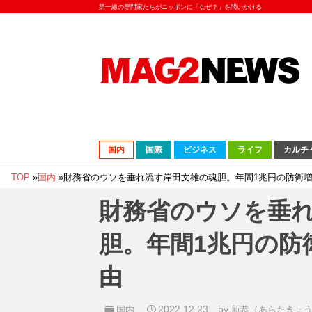
第一線の専門家たちがニッポンに「なぜ？」を問いかける
国内
国際
ビジネス
ライフ
カルチ
TOP
»
国内
»
財務省のウソを垂れ流す岸田文雄の魂胆。年間1兆円の防衛
財務省のウソを垂
胆。年間1兆円の防
由
2022.12.23
by
国内
新恭（あらたきょ