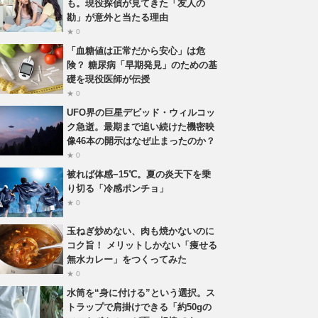
も。現役探偵が見てきた「友人の
勘」が意外と当たる理由
★ 0
「血糖値は正常だから安心」は危
険？ 糖尿病「早期発見」のための基
礎を現役医師が伝授
★ 0
UFO界の巨星デビッド・ウィルコッ
ク急逝。最期まで追い続けた機密映
像46本の開示はなぜ止まったのか？
★ 0
被れば体感−15℃。夏の炎天下を乗
り切る「冷感ポンチョ」
★ 0
玉ねぎ炒めない、肉も焼かないのに
コク旨！ メリットしかない「痩せる
無水カレー」をつくってみた
★ 0
水筒を“身に付ける”という選択。ス
トラップで肩掛けできる「約50gの