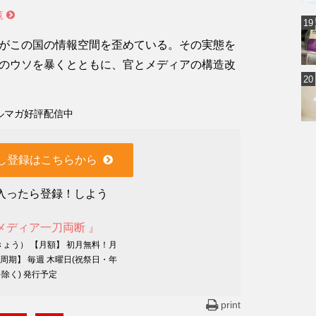
覧
がこの国の情報空間を歪めている。その実態を
のウソを暴くとともに、官とメディアの構造改
ルマガ好評配信中
し登録はこちらから
入ったら登録！しよう
メディア一刀両断 』
きょう） 【月額】 初月無料！月
行周期】 毎週 木曜日(祝祭日・年
除く) 発行予定
print