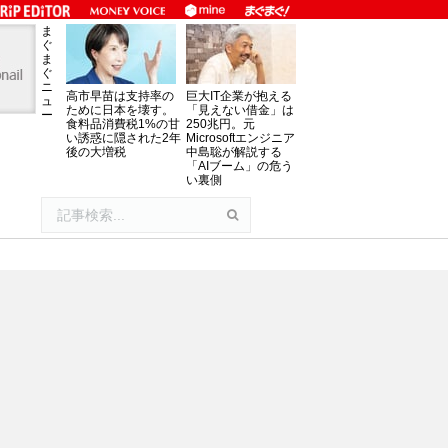
ま
ぐ
ま
ぐ
ニ
高市早苗は支持率の
巨大IT企業が抱える
ュ
ために日本を壊す。
「見えない借金」は
ー
食料品消費税1%の甘
250兆円。元
い誘惑に隠された2年
Microsoftエンジニア
後の大増税
中島聡が解説する
「AIブーム」の危う
い裏側