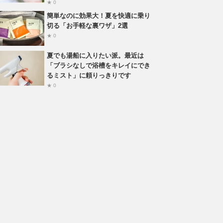
★ 0
簡単なのに効果大！夏を快適に乗り
切る「お手軽な裏ワザ」2選
★ 0
夏でも湯船に入りたい派。最近は
「ブラシなしで浴槽をキレイにでき
るミスト」に頼りっきりです
★ 0