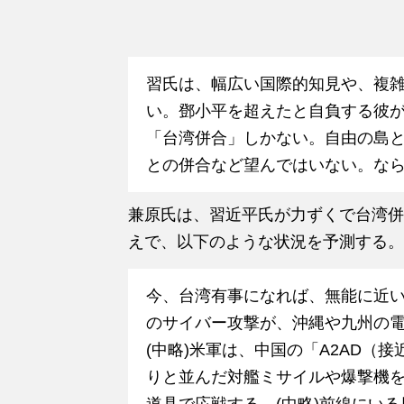
習氏は、幅広い国際的知見や、複
い。鄧小平を超えたと自負する彼
「台湾併合」しかない。自由の島
との併合など望んではいない。な
兼原氏は、習近平氏が力ずくで台湾併
えで、以下のような状況を予測する。
今、台湾有事になれば、無能に近
のサイバー攻撃が、沖縄や九州の
(中略)米軍は、中国の「A2AD（
りと並んだ対艦ミサイルや爆撃機
道具で応戦する。(中略)前線にい