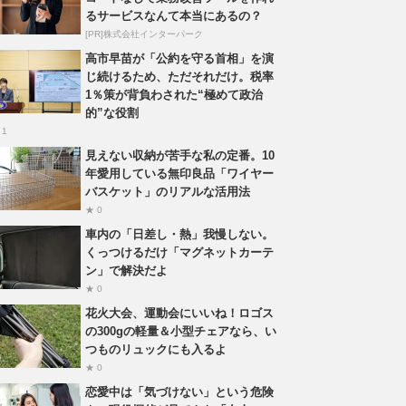
るサービスなんて本当にあるの？
[PR]株式会社インターパーク
高市早苗が「公約を守る首相」を演
じ続けるため、ただそれだけ。税率
1％策が背負わされた“極めて政治
的”な役割
 1
見えない収納が苦手な私の定番。10
年愛用している無印良品「ワイヤー
バスケット」のリアルな活用法
★ 0
車内の「日差し・熱」我慢しない。
くっつけるだけ「マグネットカーテ
ン」で解決だよ
★ 0
花火大会、運動会にいいね！ロゴス
の300gの軽量＆小型チェアなら、い
つものリュックにも入るよ
★ 0
恋愛中は「気づけない」という危険