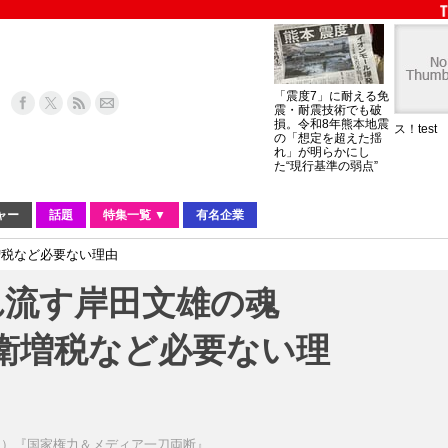
「震度7」に耐える免
震・耐震技術でも破
損。令和8年熊本地震
ス！test
の「想定を超えた揺
れ」が明らかにし
た“現行基準の弱点”
ャー
話題
特集一覧 ▼
有名企業
増税など必要ない理由
れ流す岸田文雄の魂
衛増税など必要ない理
う）『国家権力＆メディア一刀両断』