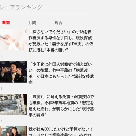
シェアランキング
週間
月間
総合
「探さないでください」の手紙を自
作自演する卑怯な手口も。現役探偵
が見抜いた「妻子を探すDV夫」の依
頼に潜む“本当の狙い”
 2
「少子化は外国人労働者で補えばい
い」の衝撃。竹中平蔵の「構造改
革」が日本にもたらした“深刻な後遺
症”
 1
「震度7」に耐える免震・耐震技術で
も破損。令和8年熊本地震の「想定を
超えた揺れ」が明らかにした“現行基
準の弱点”
 1
我が社もDXしたいけど予算がない！
コードなしで業務改善ツールを作れ