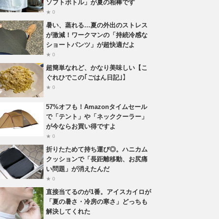
ソフトボトル」が夏の相棒です
★ 0
暑い、蒸れる…夏の外出のストレス
が激減！ワークマンの「持続冷感な
ショートパンツ」が超快適だよ
★ 0
超簡単なれど、かなり美味しい【こ
ぐれひでこの｢ごはん日記｣】
★ 0
57%オフも！Amazonタイムセール
で「テント」や「ネッククーラー」
が今ならお買い得ですよ
★ 0
折りたためて持ち運び◎。ハニカム
クッションで「長距離移動、お尻痛
い問題」が消えたんだ
★ 0
直接当てるのが1番。アイスカイロが
「夏の暑さ・冷房の寒さ」どっちも
解決してくれた