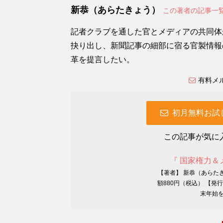
新恭（あらたきょう）
この著者の記事一
記者クラブを通した官とメディアの共同体
抉り出し、新聞記事の細部に宿る官製情報
革を提言したい。
有料メ
初月無料お試
この記事が気に
『 国家権力＆
【著者】 新恭（あらた
額880円（税込） 【発
末年始を