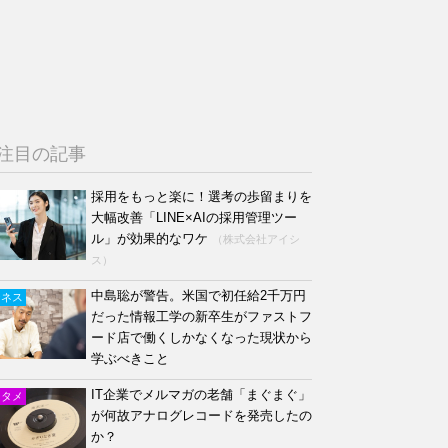
注目の記事
採用をもっと楽に！選考の歩留まりを
大幅改善「LINE×AIの採用管理ツー
ル」が効果的なワケ
（株式会社アイシ
ス）
中島聡が警告。米国で初任給2千万円
ジネス
だった情報工学の新卒生がファストフ
ード店で働くしかなくなった現状から
学ぶべきこと
IT企業でメルマガの老舗「まぐまぐ」
ンタメ
が何故アナログレコードを発売したの
か？