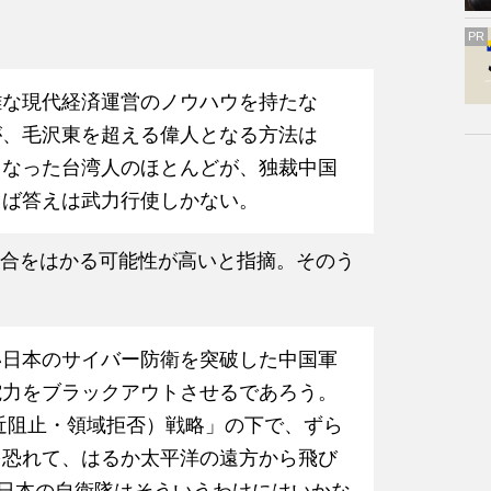
PR
雑な現代経済運営のノウハウを持たな
が、毛沢東を超える偉人となる方法は
となった台湾人のほとんどが、独裁中国
らば答えは武力行使しかない。
合をはかる可能性が高いと指摘。そのう
い日本のサイバー防衛を突破した中国軍
電力をブラックアウトさせるであろう。
接近阻止・領域拒否）戦略」の下で、ずら
を恐れて、はるか太平洋の遠方から飛び
る日本の自衛隊はそういうわけにはいかな