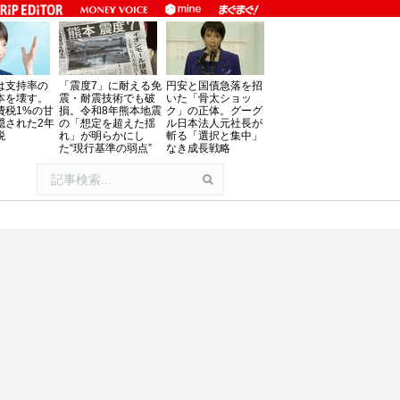
は支持率の
「震度7」に耐える免
円安と国債急落を招
本を壊す。
震・耐震技術でも破
いた「骨太ショッ
費税1%の甘
損。令和8年熊本地震
ク」の正体。グーグ
隠された2年
の「想定を超えた揺
ル日本法人元社長が
税
れ」が明らかにし
斬る「選択と集中」
た“現行基準の弱点”
なき成長戦略