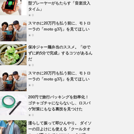
型プレーヤーがもたらす「音楽没入
タイム」
★ 0
スマホに20万円も払う前に、モトロ
ーラの「moto g37j」を見てほしい
★ 0
保冷ジャー麺弁当のススメ。「ゆで
ずに約5分で完成」するコツがあるん
だ
★ 0
スマホに20万円も払う前に、モトロ
ーラの「moto g37j」を見てほしい
★ 0
200円で旅行パッキングを効率化！
ゴチャゴチャにならないし、ロスバ
ゲ対策にもなる裏技を見つけた
★ 0
濡らして振って即ひんやり。 ダイソ
ーの日よけにも使える「クールタオ