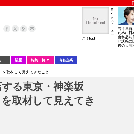
ま
ぐ
ま
ぐ
ニ
高市早苗
ュ
ために日
ー
食料品消
ス！test
い誘惑に
後の大増
ャー
話題
特集一覧 ▼
有名企業
」を取材して見えてきたこと
店する東京・神楽坂
」を取材して見えてき