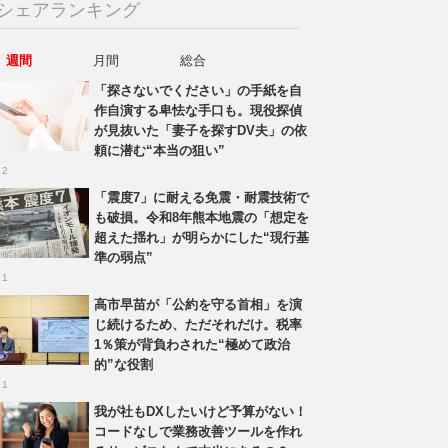
シェアランキング
週間
月間
総合
「探さないでください」の手紙を自
作自演する卑怯な手口も。現役探偵
が見抜いた「妻子を探すDV夫」の依
頼に潜む“本当の狙い”
 2
「震度7」に耐える免震・耐震技術で
も破損。令和8年熊本地震の「想定を
超えた揺れ」が明らかにした“現行基
準の弱点”
 1
高市早苗が「公約を守る首相」を演
じ続けるため、ただそれだけ。税率
1％策が背負わされた“極めて政治
的”な役割
 1
我が社もDXしたいけど予算がない！
コードなしで業務改善ツールを作れ