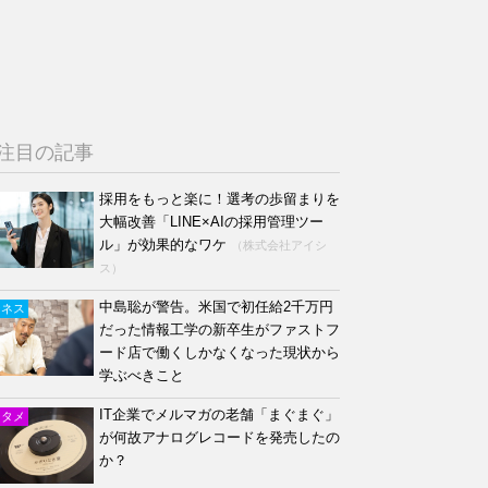
注目の記事
採用をもっと楽に！選考の歩留まりを
大幅改善「LINE×AIの採用管理ツー
ル」が効果的なワケ
（株式会社アイシ
ス）
中島聡が警告。米国で初任給2千万円
ジネス
だった情報工学の新卒生がファストフ
ード店で働くしかなくなった現状から
学ぶべきこと
IT企業でメルマガの老舗「まぐまぐ」
ンタメ
が何故アナログレコードを発売したの
か？