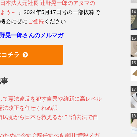
日本法人元社長 辻野晃一郎のアタマの
よう～
』2024年5月17日号の一部抜粋で
機会にぜに
ご登録
ください
野晃一郎さんのメルマガ
はコチラ
記事
して憲法違反を犯す自民や維新に高レベル
憲法改正を任せられぬ訳
自民党から日本を救えるか？“消去法で自
本のために今すぐ辞任すべき岸田“増税メガ