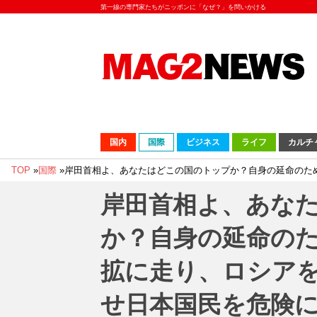
第一線の専門家たちがニッポンに「なぜ？」を問いかける
国内
国際
ビジネス
ライフ
カルチ
TOP
»
国際
»
岸田首相よ、あなたはどこの国のトップか？自身の延命のた
岸田首相よ、あな
か？自身の延命の
拡に走り、ロシア
せ日本国民を危険