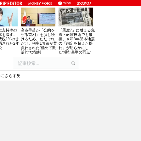
は支持率の
高市早苗が「公約を
「震度7」に耐える免
本を壊す。
守る首相」を演じ続
震・耐震技術でも破
費税1%の甘
けるため、ただそれ
損。令和8年熊本地震
隠された2年
だけ。税率1％策が背
の「想定を超えた揺
税
負わされた“極めて政
れ」が明らかにし
治的”な役割
た“現行基準の弱点”
険にさらす男