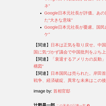
ネ”
Google日本元社長が評価。
た“大きな意味”
Google日本元社長が憂慮。国
ケ”
【関連】
日本は正気を取り戻せ。中国
国に気づかず議会で中国批判をぶち上
【関連】
「衰退するアメリカの反動」
構図”
【関連】
日本国民は売られた。岸田首
戦争、経済破綻、異常な未来はこの後
image by:
首相官邸
辻野晃一郎
この著者の記事一覧