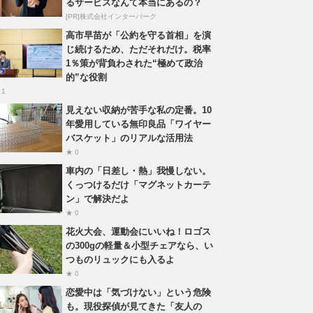
るサービスなんて本当にあるの？
[PR]株式会社インターパーク
高市早苗が「公約を守る首相」を演
じ続けるため、ただそれだけ。税率
1％策が背負わされた“極めて政治
的”な役割
 1
見えない収納が苦手な私の定番。10
年愛用している無印良品「ワイヤー
バスケット」のリアルな活用法
★ 0
車内の「日差し・熱」我慢しない。
くっつけるだけ「マグネットカーテ
ン」で解決だよ
★ 0
花火大会、運動会にいいね！ロゴス
の300gの軽量＆小型チェアなら、い
つものリュックにも入るよ
★ 0
恋愛中は「気づけない」という危険
も。現役探偵が見てきた「友人の