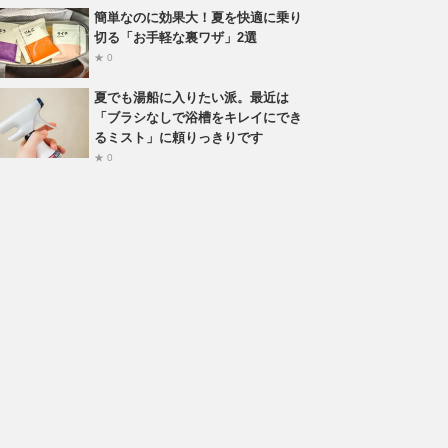
簡単なのに効果大！夏を快適に乗り
切る「お手軽な裏ワザ」2選
★ 0
夏でも湯船に入りたい派。最近は
「ブラシなしで浴槽をキレイにでき
るミスト」に頼りっきりです
★ 0