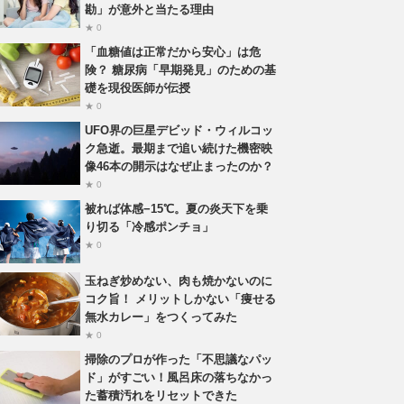
勘」が意外と当たる理由
★ 0
「血糖値は正常だから安心」は危
険？ 糖尿病「早期発見」のための基
礎を現役医師が伝授
★ 0
UFO界の巨星デビッド・ウィルコッ
ク急逝。最期まで追い続けた機密映
像46本の開示はなぜ止まったのか？
★ 0
被れば体感−15℃。夏の炎天下を乗
り切る「冷感ポンチョ」
★ 0
玉ねぎ炒めない、肉も焼かないのに
コク旨！ メリットしかない「痩せる
無水カレー」をつくってみた
★ 0
掃除のプロが作った「不思議なパッ
ド」がすごい！風呂床の落ちなかっ
た蓄積汚れをリセットできた