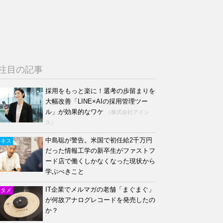
注目の記事
採用をもっと楽に！選考の歩留まりを
大幅改善「LINE×AIの採用管理ツー
ル」が効果的なワケ
（株式会社アイシ
ス）
中島聡が警告。米国で初任給2千万円
ジネス
だった情報工学の新卒生がファストフ
ード店で働くしかなくなった現状から
学ぶべきこと
IT企業でメルマガの老舗「まぐまぐ」
ンタメ
が何故アナログレコードを発売したの
か？