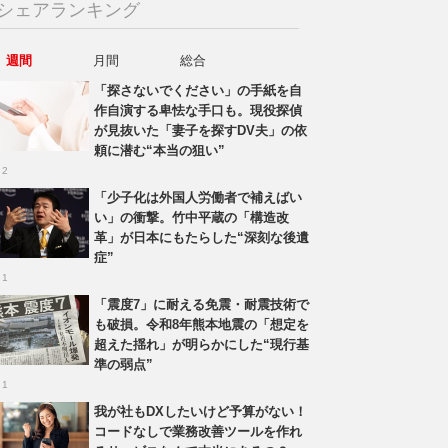
シェアランキング
週間
月間
総合
「探さないでください」の手紙を自
作自演する卑怯な手口も。現役探偵
が見抜いた「妻子を探すDV夫」の依
頼に潜む“本当の狙い”
 2
「少子化は外国人労働者で補えばい
い」の衝撃。竹中平蔵の「構造改
革」が日本にもたらした“深刻な後遺
症”
 1
「震度7」に耐える免震・耐震技術で
も破損。令和8年熊本地震の「想定を
超えた揺れ」が明らかにした“現行基
準の弱点”
 1
我が社もDXしたいけど予算がない！
コードなしで業務改善ツールを作れ