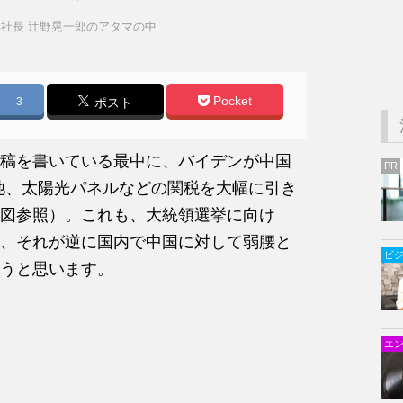
社長 辻野晃一郎のアタマの中
Pocket
3
ポスト
稿を書いている最中に、バイデンが中国
PR
池、太陽光パネルなどの関税を大幅に引き
図参照）。これも、大統領選挙に向け
、それが逆に国内で中国に対して弱腰と
ビ
うと思います。
エ