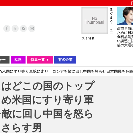
ま
ぐ
ま
ぐ
ニ
高市早苗
ュ
ために日
ー
食料品消
ス！test
い誘惑に
後の大増
ャー
話題
特集一覧 ▼
有名企業
め米国にすり寄り軍拡に走り、ロシアを敵に回し中国を怒らせ日本国民を危
たはどこの国のトップ
ため米国にすり寄り軍
を敵に回し中国を怒ら
にさらす男