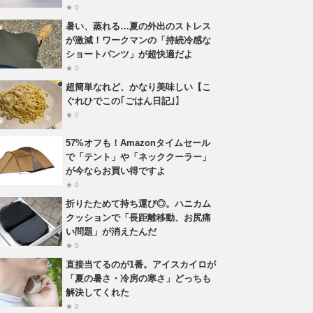
★ 0
暑い、蒸れる…夏の外出のストレス
が激減！ワークマンの「持続冷感な
ショートパンツ」が超快適だよ
★ 0
超簡単なれど、かなり美味しい【こ
ぐれひでこの｢ごはん日記｣】
★ 0
57%オフも！Amazonタイムセール
で「テント」や「ネッククーラー」
が今ならお買い得ですよ
★ 0
折りたためて持ち運び◎。ハニカム
クッションで「長距離移動、お尻痛
い問題」が消えたんだ
★ 0
直接当てるのが1番。アイスカイロが
「夏の暑さ・冷房の寒さ」どっちも
解決してくれた
★ 0