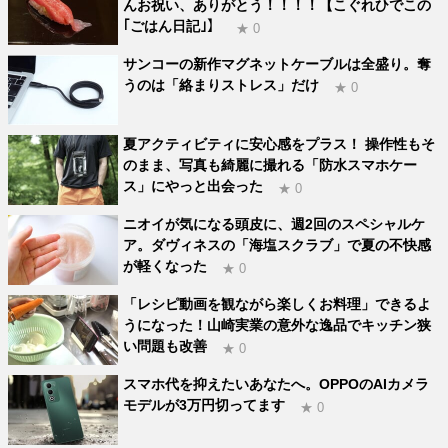
んお祝い、ありがとう！！！！【こぐれひでこの
｢ごはん日記｣】
★ 0
サンコーの新作マグネットケーブルは全盛り。奪
うのは「絡まりストレス」だけ
★ 0
夏アクティビティに安心感をプラス！ 操作性もそ
のまま、写真も綺麗に撮れる「防水スマホケー
ス」にやっと出会った
★ 0
ニオイが気になる頭皮に、週2回のスペシャルケ
ア。ダヴィネスの「海塩スクラブ」で夏の不快感
が軽くなった
★ 0
「レシピ動画を観ながら楽しくお料理」できるよ
うになった！山崎実業の意外な逸品でキッチン狭
い問題も改善
★ 0
スマホ代を抑えたいあなたへ。OPPOのAIカメラ
モデルが3万円切ってます
★ 0