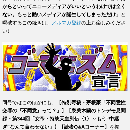
からといってニューメディアがいいというわけでは全く
ない。もっと酷いメディアが誕生してしまっただけ
」と
喝破するこの続きは、
メルマガ登録
の上お楽しみくださ
い）
同号ではこのほかにも、【
特別寄稿・茅根豪「不同意性
交罪の『不同意』って？」
】【
泉美木蘭のトンデモ見聞
録・第344回「女帝・持統天皇列伝〈1〉～もう“中継
ぎ”なんて言わせない」
】【
読者Q&Aコーナー
】を掲