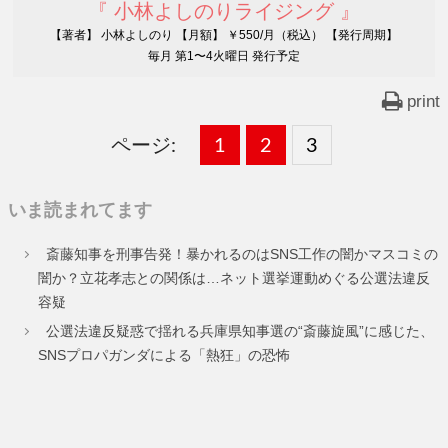
『 小林よしのりライジング 』
【著者】 小林よしのり 【月額】 ￥550/月（税込） 【発行周期】
毎月 第1〜4火曜日 発行予定
print
ページ:
固
1
固
2
,
固
3
,
定
定
定
いま読まれてます
ペ
ペ
ペ
斎藤知事を刑事告発！暴かれるのはSNS工作の闇かマスコミの
ー
ー
ー
闇か？立花孝志との関係は…ネット選挙運動めぐる公選法違反
容疑
ジ
ジ
ジ
公選法違反疑惑で揺れる兵庫県知事選の“斎藤旋風”に感じた、
SNSプロパガンダによる「熱狂」の恐怖