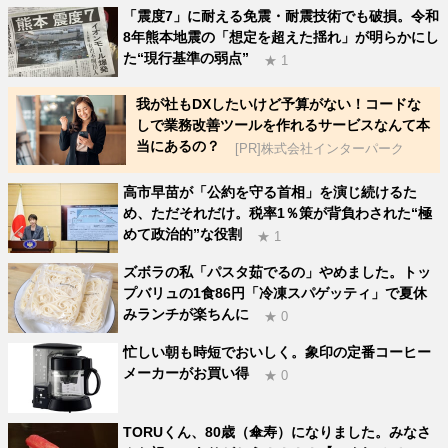
「震度7」に耐える免震・耐震技術でも破損。令和
8年熊本地震の「想定を超えた揺れ」が明らかにし
た“現行基準の弱点”
★ 1
我が社もDXしたいけど予算がない！コードな
しで業務改善ツールを作れるサービスなんて本
当にあるの？
[PR]株式会社インターパーク
高市早苗が「公約を守る首相」を演じ続けるた
め、ただそれだけ。税率1％策が背負わされた“極
めて政治的”な役割
★ 1
ズボラの私「パスタ茹でるの」やめました。トッ
プバリュの1食86円「冷凍スパゲッティ」で夏休
みランチが楽ちんに
★ 0
忙しい朝も時短でおいしく。象印の定番コーヒー
メーカーがお買い得
★ 0
TORUくん、80歳（傘寿）になりました。みなさ