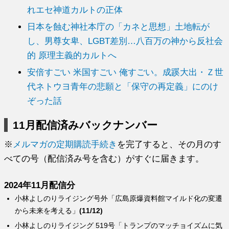
れエセ神道カルトの正体
日本を蝕む神社本庁の「カネと思想」土地転が
し、男尊女卑、LGBT差別…八百万の神から反社会
的 原理主義的カルトへ
安倍すごい 米国すごい 俺すごい。成蹊大出・Ｚ世
代ネトウヨ青年の悲願と「保守の再定義」にのけ
ぞった話
11月配信済みバックナンバー
※
メルマガの定期購読手続き
を完了すると、その月のす
べての号（配信済み号を含む）がすぐに届きます。
2024年11月配信分
小林よしのりライジング号外「広島原爆資料館マイルド化の変遷
から未来を考える」
(11/12)
小林よしのりライジング 519号「トランプのマッチョイズムに気