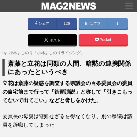
シェア
126
はてブ
1
Pocket
ポスト
by
小林よしのり『小林よしのりライジング』
斎藤と立花は同類の人間、暗黙の連携関係
にあったというべき
立花は斎藤の疑惑を調査する県議会の百条委員会の委員
の自宅前まで行って「街頭演説」と称して「引きこもっ
てないで出てこい」などと脅しをかけた
。
委員長の母親は避難せざるを得なくなり、別の県議は議
員を辞職してしまった。