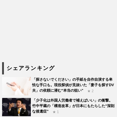
シェアランキング
「探さないでください」の手紙を自作自演する卑
怯な手口も。現役探偵が見抜いた「妻子を探すDV
夫」の依頼に潜む“本当の狙い”
★ 2
「少子化は外国人労働者で補えばいい」の衝撃。
竹中平蔵の「構造改革」が日本にもたらした“深刻
な後遺症”
★ 1