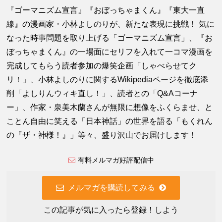
『ゴーマニズム宣言』『おぼっちゃまくん』『東大一直
線』の漫画家・小林よしのりが、新たな表現に挑戦！ 気に
なった時事問題を取り上げる「ゴーマニズム宣言」、『お
ぼっちゃまくん』の一場面にセリフを入れて一コマ漫画を
完成してもらう読者参加の爆笑企画「しゃべらせてク
リ！」、小林よしのりに関するWikipediaページを徹底添
削「よしりんウィキ直し！」、読者との「Q&Aコーナ
ー」、作家・泉美木蘭さんが無限に想像をふくらませ、と
ことん自由に笑える「日本神話」の世界を語る「もくれん
の『ザ・神様！』」等々、盛り沢山でお届けします！
有料メルマガ好評配信中
メルマガを購読してみる
この記事が気に入ったら登録！しよう