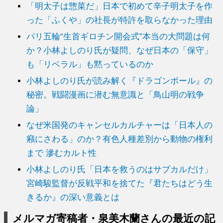
「明太子は惣菜だ」日本で初めて辛子明太子を作
った「ふくや」の社長が特許を取らなかった理由
パリ五輪“生首ギロチン開会式”本当の大問題は何
か？小林よしのり氏が疑問、なぜ日本の「保守」
も「リベラル」も黙っているのか
小林よしのり氏が読み解く『ドラゴンボール』の
秘密。戦闘漫画に潜む無意識と「鳥山明の戦争
論」
なぜ米国発のキャンセルカルチャーは「日本人の
癪にさわる」のか？有色人種差別から動物の権利
まで 滲むカルト性
小林よしのり氏「日本を救うのはサブカルだけ」
宮崎駿監督が反戦平和を捨てた『君たちはどう生
きるか』の深い意義とは
メルマガ寄稿者・泉美木蘭さんの最近の記