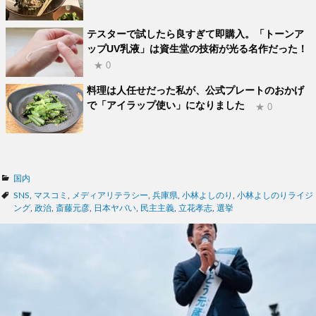
テスターで試したら良すぎて即購入。「トーンア
ップUV乳液」は資生堂の技術が光る名作だった！
★ 0
料理は人任せだった私が、公式プレートのおかげ
で「アイラップ使い」になりました
★ 0
カ
国内
テ
タ
SNS
,
マスコミ
,
メディアリテラシー
,
兵庫県
,
小林よしのり
,
小林よしのりライジ
ゴ
グ
ング
,
政治
,
斎藤元彦
,
日本ヤバい
,
民主主義
,
立花孝志
,
選挙
リ
ー