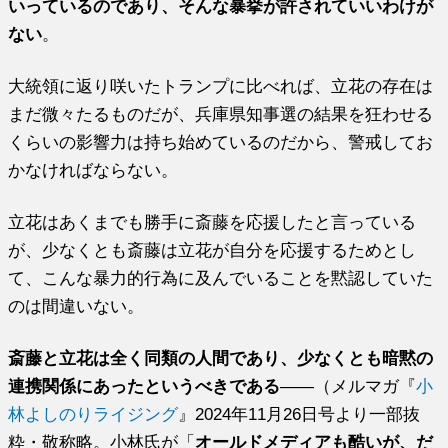
いっているのであり、そんな暴挙が許されていいわけが
ない
。
大統領に返り咲いたトランプに比べれば、立花の存在は
まだ微々たるものだが、兵庫県知事選の結果を狂わせる
くらいの影響力は持ち始めているのだから、警戒してお
かなければならない。
立花はあくまでも勝手に斎藤を応援したと言っている
が、少なくとも斎藤は立花が自分を応援するためとし
て、こんな暴力的行為に及んでいることを黙認していた
のは間違いない。
斎藤と立花は全く同類の人間であり、少なくとも暗黙の
連携関係にあったというべきである
――（メルマガ『
小
林よしのりライジング
』2024年11月26日号より一部抜
粋・敬称略。小林氏が「
オールドメディアも酷いが、だ