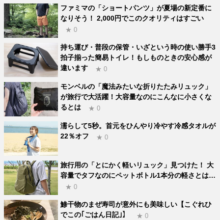
ファミマの「ショートパンツ」が夏場の新定番に
なりそう！ 2,000円でこのクオリティはすごい
★ 0
持ち運び・普段の保管・いざという時の使い勝手3
拍子揃った簡易トイレ！もしものときの安心感が
違います
★ 0
モンベルの「魔法みたいな折りたたみリュック」
が旅行で大活躍！大容量なのにこんなに小さくな
るとは
★ 0
濡らして5秒。首元をひんやり冷やす冷感タオルが
22％オフ
★ 0
旅行用の「とにかく軽いリュック」見つけた！ 大
容量でタフなのにペットボトル1本分の軽さとは…
★ 0
鯵干物のまぜ寿司が意外にも美味しい【こぐれひ
でこの｢ごはん日記｣】
★ 0