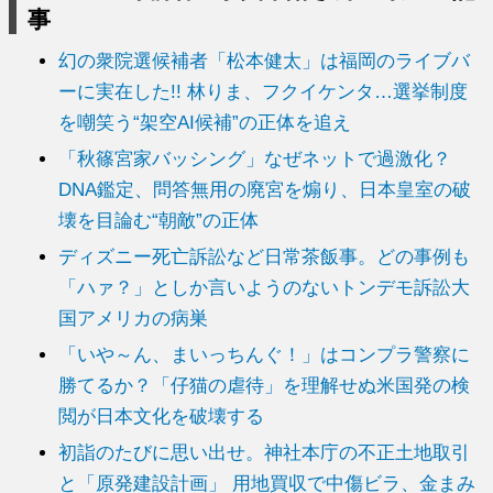
事
幻の衆院選候補者「松本健太」は福岡のライブバ
ーに実在した!! 林りま、フクイケンタ…選挙制度
を嘲笑う“架空AI候補”の正体を追え
「秋篠宮家バッシング」なぜネットで過激化？
DNA鑑定、問答無用の廃宮を煽り、日本皇室の破
壊を目論む“朝敵”の正体
ディズニー死亡訴訟など日常茶飯事。どの事例も
「ハァ？」としか言いようのないトンデモ訴訟大
国アメリカの病巣
「いや～ん、まいっちんぐ！」はコンプラ警察に
勝てるか？「仔猫の虐待」を理解せぬ米国発の検
閲が日本文化を破壊する
初詣のたびに思い出せ。神社本庁の不正土地取引
と「原発建設計画」 用地買収で中傷ビラ、金まみ