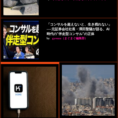
「コンサルを超えないと、生き残れない」
──元証券会社社長・澤田聖陽が語る、AI
時代の"伴走型コンサル"の正体
by
gyouza（まぐまぐ編集部）