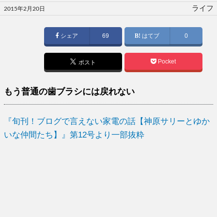
投
ライフ
2015年2月20日
稿
日:
シェア
69
はてブ
0
Pocket
ポスト
もう普通の歯ブラシには戻れない
『旬刊！ブログで言えない家電の話【神原サリーとゆか
いな仲間たち】』第12号より一部抜粋