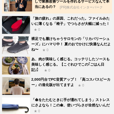
しで業務改善ツールを作れるサービスなんて本
当にあるの？
[PR]株式会社インターパーク
「旅の疲れ」の原因、これだった。ファイルみた
いに薄くなる「椅子」でつらさが大幅に減った！
★ 0
裸足でも履けちゃうサロモンの「リカバリーシュ
ーズ」にハマり中！ 夏のおでかけに快適なんだよ
ね〜
★ 0
あ、肉が美味しく感じる。コッテリしたソースも
美味しく感じる。【こぐれひでこの｢ごはん日
記｣】
★ 0
2,000円台でPC音質アップ！ 「高コスパスピーカ
ー」の進化版が出てますよ
★ 0
「傘をたたむときに手が濡れてしまう」ストレス
にさよなら！この傘、使いづらさが全然ないんだ
★ 0