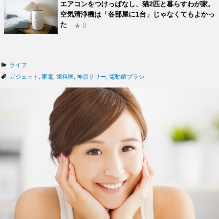
エアコンをつけっぱなし、猫2匹と暮らすわが家。
空気清浄機は「各部屋に1台」じゃなくてもよかっ
た
★ 0
カ
ライフ
テ
タ
ガジェット
,
家電
,
歯科医
,
神原サリー
,
電動歯ブラシ
ゴ
グ
リ
ー