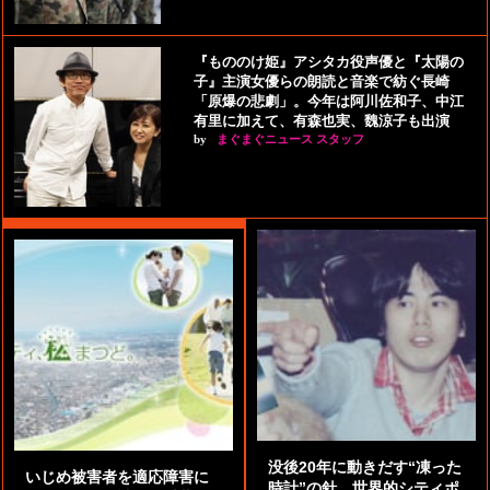
『もののけ姫』アシタカ役声優と『太陽の
子』主演女優らの朗読と音楽で紡ぐ長崎
「原爆の悲劇」。今年は阿川佐和子、中江
有里に加えて、有森也実、魏涼子も出演
by
まぐまぐニュース スタッフ
没後20年に動きだす“凍った
いじめ被害者を適応障害に
時計”の針。世界的シティポ