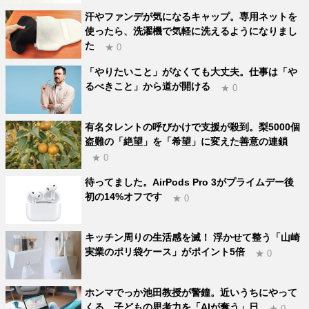
汗やファンデが気になるキャップ。専用ネットを
使ったら、洗濯機で気軽に洗えるようになりまし
た
★ 0
「やりたいこと」がなくても大丈夫。仕事は「や
るべきこと」から道が開ける
★ 0
有名タレントの呼びかけで支援が殺到。梨5000個
盗難の「絶望」を「希望」に変えた善意の連鎖
★ 0
待ってました。AirPods Pro 3がプライムデー後
初の14%オフです
★ 0
キッチン周りの生活感を滅！ 浮かせて整う「山崎
実業のポリ袋ケース」がポイント5倍
★ 0
ホンマでっか池田教授が警鐘。近いうちにやって
くる、子どもの思考力を「AIが奪う」日
★ 0