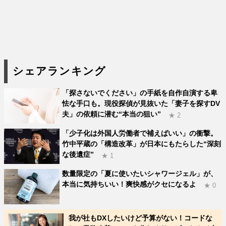
シェアランキング
「探さないでください」の手紙を自作自演する卑
怯な手口も。現役探偵が見抜いた「妻子を探すDV
夫」の依頼に潜む“本当の狙い”
★ 2
「少子化は外国人労働者で補えばいい」の衝撃。
竹中平蔵の「構造改革」が日本にもたらした“深刻
な後遺症”
★ 1
数量限定の「夏に使いたいシャワージェル」が、
本当に気持ちいい！爽快感がクセになるよ
★ 0
我が社もDXしたいけど予算がない！コードな