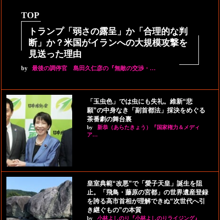
TOP
トランプ「弱さの露呈」か「合理的な判
断」か？米国がイランへの大規模攻撃を
見送った理由
by
最後の調停官 島田久仁彦の『無敵の交渉・…
「玉虫色」では虫にも失礼。維新“悲
願”の中身なき「副首都法」採決をめぐる
茶番劇の舞台裏
by
新恭（あらたきょう）『国家権力＆メディ
ア…
皇室典範“改悪”で「愛子天皇」誕生を阻
止。「飛鳥・藤原の宮都」の世界遺産登録
を誇る高市首相が理解できぬ“次世代へ引
き継ぐもの”の本質
by
小林よしのり『小林よしのりライジング』