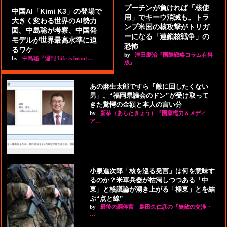
プーチンが負ければ「核使
中国AI「Kimi K3」の登場で
用」でキーウ消滅も。トラ
大きく変わる世界のAI勢力
ンプ米国の核攻撃がトリガ
図。中島聡が考察、中国発
ーになる「連鎖核戦争」の
モデルが世界最高水準に迫
恐怖
るワケ
by
津田慶治『国際戦略コラム有料
by
中島聡『週刊 Life is beaut…
版』
あの麻生太郎ですら「敵に回したくない
男」。“福岡県議会のドン”が受け取って
きた驚愕の金額と本人の言い分
by
新恭（あらたきょう）『国家権力＆メディ
ア…
小泉進次郎「核を巡る発言」は何を意味す
るのか？米軍兵器が枯渇しつつある「中
東」と核議論が湧き上がる「極東」とを結
ぶ“点と線”
by
最後の調停官 島田久仁彦の『無敵の交渉・
…