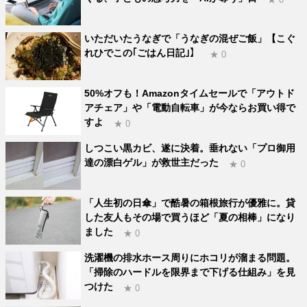
いただいたうなぎで「うなぎの混ぜご飯」【こぐ
れひでこの｢ごはん日記｣】
★ 0
50%オフも！Amazonタイムセールで「アウトド
アチェア」や「電動自転車」が今ならお買い得で
すよ
★ 0
しつこい黒カビ、遂に決着。垂れない「プロ御用
達の漂白ゲル」が救世主だった
★ 0
「人生初の日傘」で酷暑の箱根旅行が優雅に。貸
した友人もその場で買うほど「夏の相棒」になり
ました
★ 0
洗濯機の排水ホース周りにホコリが溜まる問題。
「掃除のハードルを限界まで下げる仕組み」を見
つけた
★ 0