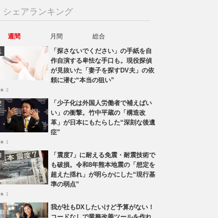
シェアランキング
週間
月間
総合
「探さないでください」の手紙を自
作自演する卑怯な手口も。現役探偵
が見抜いた「妻子を探すDV夫」の依
頼に潜む“本当の狙い”
★ 2
「少子化は外国人労働者で補えばい
い」の衝撃。竹中平蔵の「構造改
革」が日本にもたらした“深刻な後遺
症”
★ 1
「震度7」に耐える免震・耐震技術で
も破損。令和8年熊本地震の「想定を
超えた揺れ」が明らかにした“現行基
準の弱点”
★ 1
我が社もDXしたいけど予算がない！
コードなしで業務改善ツールを作れ