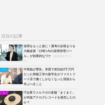
注目の記事
採用をもっと楽に！選考の歩留まりを
R
大幅改善「LINE×AIの採用管理ツー
ル」が効果的なワケ
（株式会社アイシ
ス）
中島聡が警告。米国で初任給2千万円
ジネス
だった情報工学の新卒生がファストフ
ード店で働くしかなくなった現状から
学ぶべきこと
IT企業でメルマガの老舗「まぐまぐ」
ンタメ
が何故アナログレコードを発売したの
か？