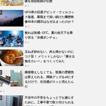
礎を現役医師が伝授
★ 0
UFO界の巨星デビッド・ウィルコッ
ク急逝。最期まで追い続けた機密映
像46本の開示はなぜ止まったのか？
★ 0
被れば体感−15℃。夏の炎天下を乗
り切る「冷感ポンチョ」
★ 0
玉ねぎ炒めない、肉も焼かないのに
コク旨！ メリットしかない「痩せる
無水カレー」をつくってみた
★ 0
模様替えしなくても、部屋の雰囲気
は変えられる。掃除グッズを±0にす
るだけで、生活感がスッと消えたん
だ
★ 0
不在中の不安をちょっとでも減らす
ために。工事不要で取り付けられる