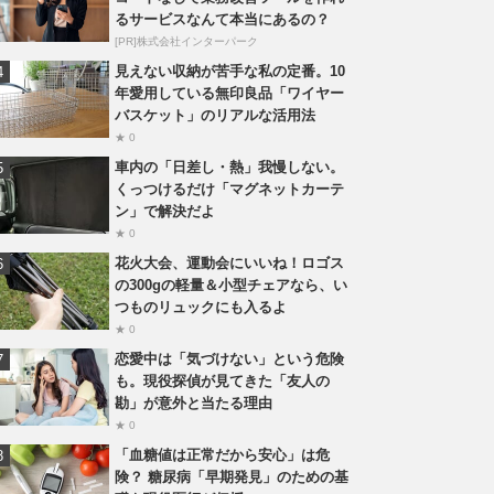
るサービスなんて本当にあるの？
[PR]株式会社インターパーク
見えない収納が苦手な私の定番。10
年愛用している無印良品「ワイヤー
バスケット」のリアルな活用法
★ 0
車内の「日差し・熱」我慢しない。
くっつけるだけ「マグネットカーテ
ン」で解決だよ
★ 0
花火大会、運動会にいいね！ロゴス
の300gの軽量＆小型チェアなら、い
つものリュックにも入るよ
★ 0
恋愛中は「気づけない」という危険
も。現役探偵が見てきた「友人の
勘」が意外と当たる理由
★ 0
「血糖値は正常だから安心」は危
険？ 糖尿病「早期発見」のための基