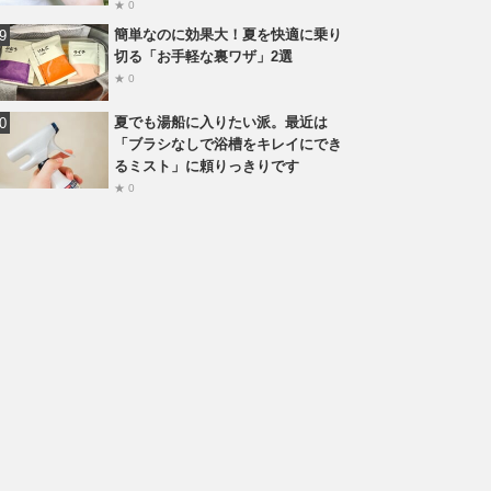
★ 0
簡単なのに効果大！夏を快適に乗り
切る「お手軽な裏ワザ」2選
★ 0
夏でも湯船に入りたい派。最近は
「ブラシなしで浴槽をキレイにでき
るミスト」に頼りっきりです
★ 0