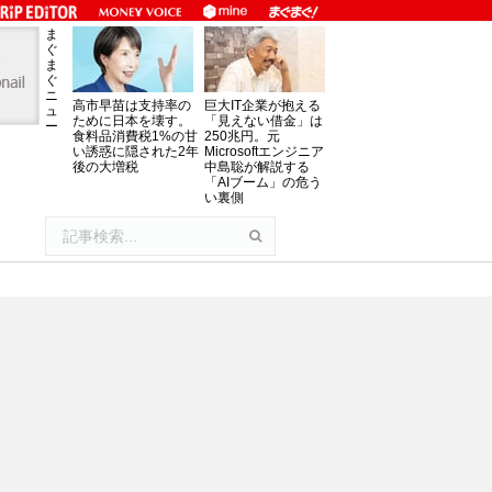
ま
ぐ
ま
ぐ
ニ
高市早苗は支持率の
巨大IT企業が抱える
ュ
ために日本を壊す。
「見えない借金」は
ー
食料品消費税1%の甘
250兆円。元
い誘惑に隠された2年
Microsoftエンジニア
後の大増税
中島聡が解説する
「AIブーム」の危う
い裏側