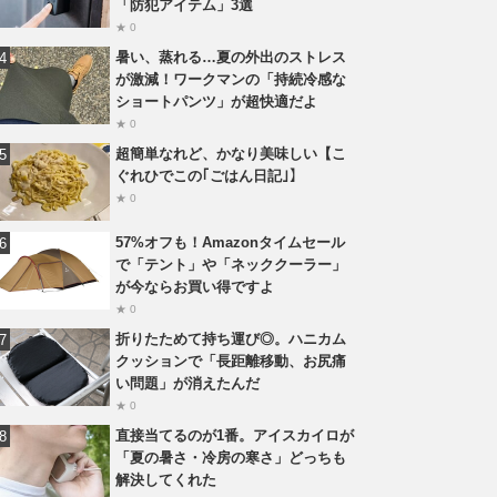
「防犯アイテム」3選
★ 0
暑い、蒸れる…夏の外出のストレス
が激減！ワークマンの「持続冷感な
ショートパンツ」が超快適だよ
★ 0
超簡単なれど、かなり美味しい【こ
ぐれひでこの｢ごはん日記｣】
★ 0
57%オフも！Amazonタイムセール
で「テント」や「ネッククーラー」
が今ならお買い得ですよ
★ 0
折りたためて持ち運び◎。ハニカム
クッションで「長距離移動、お尻痛
い問題」が消えたんだ
★ 0
直接当てるのが1番。アイスカイロが
「夏の暑さ・冷房の寒さ」どっちも
解決してくれた