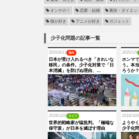
オンナの！
恋愛・結婚
裏技・ダイエッ
猫が好き
アニメが好き
ガジェット
少子化問題の記事一覧
2025/6/11
2025/1/9
国内
日本が受け入れるべき「きれいな
ホンマ
移民」の条件。少子化対策で「日
う。本
本消滅」を防げぬ理由、…
ろうか
2018/12/6
2018/10/
ライフ
世界的戦略家が猛批判。「極端な
ようや
保守派」が日本を滅ぼす理由
少子化