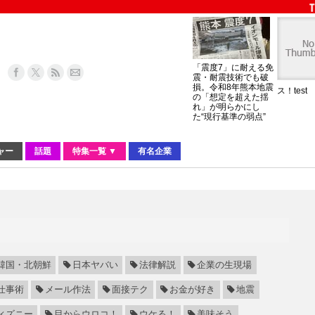
「震度7」に耐える免
震・耐震技術でも破
損。令和8年熊本地震
ス！test
の「想定を超えた揺
れ」が明らかにし
た“現行基準の弱点”
ャー
話題
特集一覧 ▼
有名企業
韓国・北朝鮮
日本ヤバい
法律解説
企業の生現場
仕事術
メール作法
面接テク
お金が好き
地震
ィズニー
目からウロコ！
ウケる！
美味そう