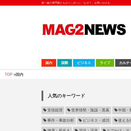
第一線の専門家たちがニッポンに「なぜ？」を問いかける
国内
国際
ビジネス
ライフ
カルチ
TOP
»
国内
人気のキーワード
安倍総理
世界情勢・陰謀・黒幕
中国・
事件・事故分析
ビジネス・成功
使える
健康・長生き
混浴・温泉
おでかけ・デ