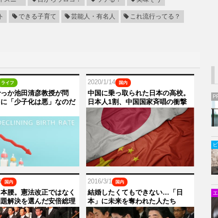
ト
できる子育て
芸能人・有名人
これ流行ってる？
2020/1/14
ライフ
国内
でっか池田清彦教授が問
中国に乗っ取られた日本の高校。
P
当に「少子化は悪」なのだ
日本人1割、中国国家斉唱の衝撃
？
ビ
8
2016/3/1
国内
国内
く本腰。憲法改正ではなく
結婚したくてもできない…「日
エ
問題解決を選んだ安倍総理
本」に未来を奪われた人たち