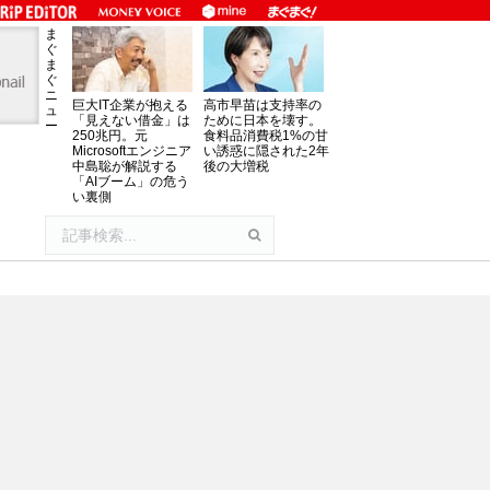
ま
ぐ
ま
ぐ
ニ
巨大IT企業が抱える
高市早苗は支持率の
ュ
「見えない借金」は
ために日本を壊す。
ー
250兆円。元
食料品消費税1%の甘
Microsoftエンジニア
い誘惑に隠された2年
中島聡が解説する
後の大増税
「AIブーム」の危う
い裏側