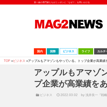
第一線の専門家たちがニッポンに「なぜ？」を問いかける
国内
国際
ビジネス
ライフ
カルチ
TOP
»
ビジネス
»
アップルもアマゾンもやっている。トップ企業が高業績を
アップルもアマゾ
プ企業が高業績をあ
2022.03.02
by
ビジネス
浅井良一『戦