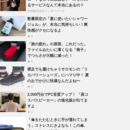
るサービスなんて本当にあるの？
[PR]株式会社インターパーク
数量限定の「夏に使いたいシャワー
ジェル」が、本当に気持ちいい！爽
快感がクセになるよ
★ 0
「旅の疲れ」の原因、これだった。
ファイルみたいに薄くなる「椅子」
でつらさが大幅に減った！
★ 0
裸足でも履けちゃうサロモンの「リ
カバリーシューズ」にハマり中！ 夏
のおでかけに快適なんだよね〜
★ 0
2,000円台でPC音質アップ！ 「高コ
スパスピーカー」の進化版が出てま
すよ
★ 0
「傘をたたむときに手が濡れてしま
う」ストレスにさよなら！この傘、