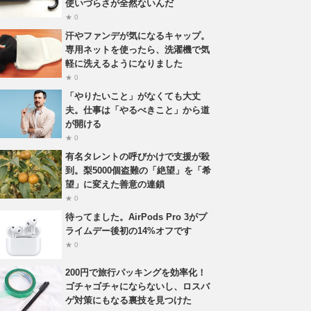
使いづらさが全然ないんだ
★ 0
汗やファンデが気になるキャップ。
専用ネットを使ったら、洗濯機で気
軽に洗えるようになりました
★ 0
「やりたいこと」がなくても大丈
夫。仕事は「やるべきこと」から道
が開ける
★ 0
有名タレントの呼びかけで支援が殺
到。梨5000個盗難の「絶望」を「希
望」に変えた善意の連鎖
★ 0
待ってました。AirPods Pro 3がプ
ライムデー後初の14%オフです
★ 0
200円で旅行パッキングを効率化！
ゴチャゴチャにならないし、ロスバ
ゲ対策にもなる裏技を見つけた