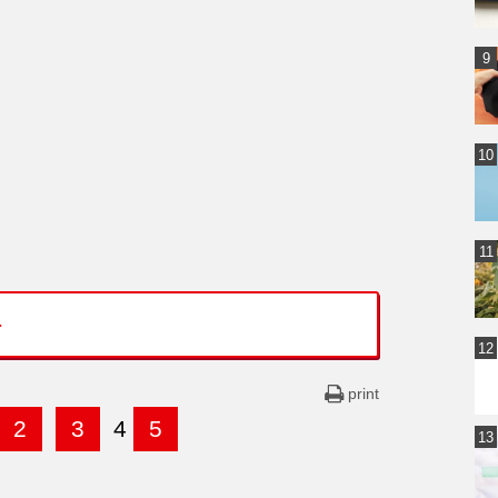
ト
print
2
3
4
5