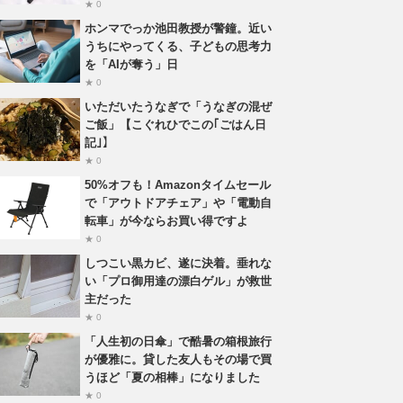
★ 0
ホンマでっか池田教授が警鐘。近い
うちにやってくる、子どもの思考力
を「AIが奪う」日
★ 0
いただいたうなぎで「うなぎの混ぜ
ご飯」【こぐれひでこの｢ごはん日
記｣】
★ 0
50%オフも！Amazonタイムセール
で「アウトドアチェア」や「電動自
転車」が今ならお買い得ですよ
★ 0
しつこい黒カビ、遂に決着。垂れな
い「プロ御用達の漂白ゲル」が救世
主だった
★ 0
「人生初の日傘」で酷暑の箱根旅行
が優雅に。貸した友人もその場で買
うほど「夏の相棒」になりました
★ 0