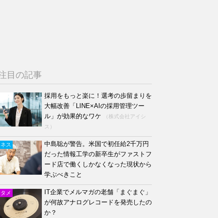
注目の記事
採用をもっと楽に！選考の歩留まりを
大幅改善「LINE×AIの採用管理ツー
ル」が効果的なワケ
（株式会社アイシ
ス）
中島聡が警告。米国で初任給2千万円
ジネス
だった情報工学の新卒生がファストフ
ード店で働くしかなくなった現状から
学ぶべきこと
IT企業でメルマガの老舗「まぐまぐ」
ンタメ
が何故アナログレコードを発売したの
か？