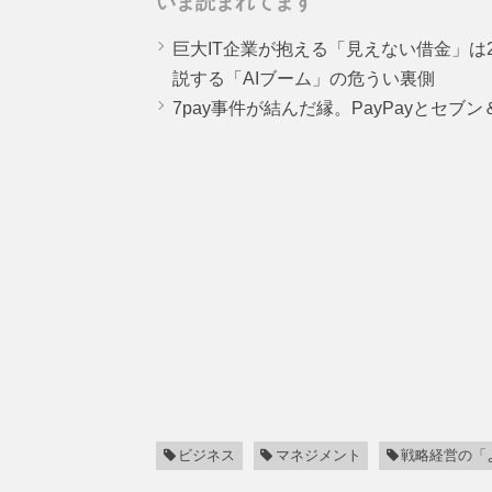
いま読まれてます
巨大IT企業が抱える「見えない借金」は25
説する「AIブーム」の危うい裏側
7pay事件が結んだ縁。PayPayとセブ
ビジネス
マネジメント
戦略経営の「