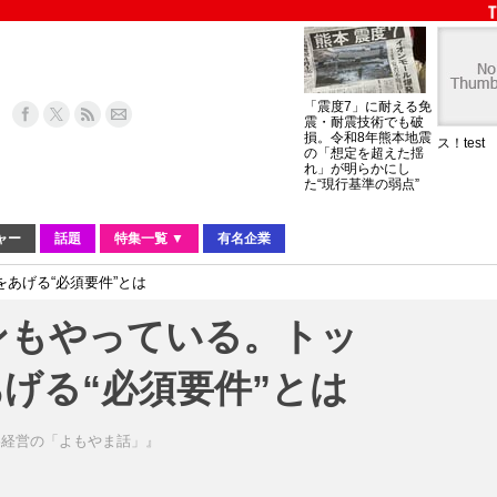
「震度7」に耐える免
震・耐震技術でも破
損。令和8年熊本地震
ス！test
の「想定を超えた揺
れ」が明らかにし
た“現行基準の弱点”
ャー
話題
特集一覧 ▼
有名企業
あげる“必須要件”とは
ンもやっている。トッ
げる“必須要件”とは
略経営の「よもやま話」』