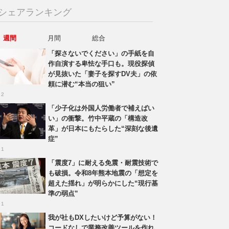
シェアランキング
週間
月間
総合
「探さないでください」の手紙を自
作自演する卑怯な手口も。現役探偵
が見抜いた「妻子を探すDV夫」の依
頼に潜む“本当の狙い”
 2
「少子化は外国人労働者で補えばい
い」の衝撃。竹中平蔵の「構造改
革」が日本にもたらした“深刻な後遺
症”
 1
「震度7」に耐える免震・耐震技術で
も破損。令和8年熊本地震の「想定を
超えた揺れ」が明らかにした“現行基
準の弱点”
 1
我が社もDXしたいけど予算がない！
コードなしで業務改善ツールを作れ