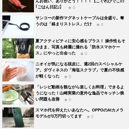
んお祝い、ありがとう！！！！【こぐれひでこの
｢ごはん日記｣】
★ 0
サンコーの新作マグネットケーブルは全盛り。奪
うのは「絡まりストレス」だけ
★ 0
夏アクティビティに安心感をプラス！ 操作性もそ
のまま、写真も綺麗に撮れる「防水スマホケー
ス」にやっと出会った
★ 0
ニオイが気になる頭皮に、週2回のスペシャルケ
ア。ダヴィネスの「海塩スクラブ」で夏の不快感
が軽くなった
★ 0
「レシピ動画を観ながら楽しくお料理」できるよ
うになった！山崎実業の意外な逸品でキッチン狭
い問題も改善
★ 0
スマホ代を抑えたいあなたへ。OPPOのAIカメラ
モデルが3万円切ってます
★ 0