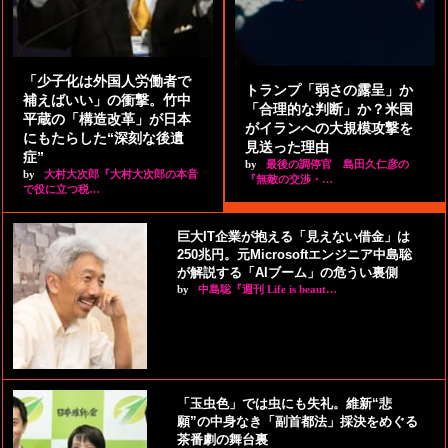
「少子化は外国人労働者で
トランプ「弱さの露呈」か
補えばいい」の衝撃。竹中
「合理的な判断」か？米国
平蔵の「構造改革」が日本
がイランへの大規模攻撃を
にもたらした“深刻な後遺
見送った理由
症”
by
最後の調停官 島田久仁彦の
by
大村大次郎『大村大次郎の本音
『無敵の交渉・…
で役に立つ税…
巨大IT企業が抱える「見えない借金」は
250兆円。元Microsoftエンジニア中島聡
が解説する「AIブーム」の危うい裏側
by
中島聡『週刊 Life is beaut…
「玉虫色」では虫にも失礼。維新“悲
願”の中身なき「副首都法」採決をめぐる
茶番劇の舞台裏