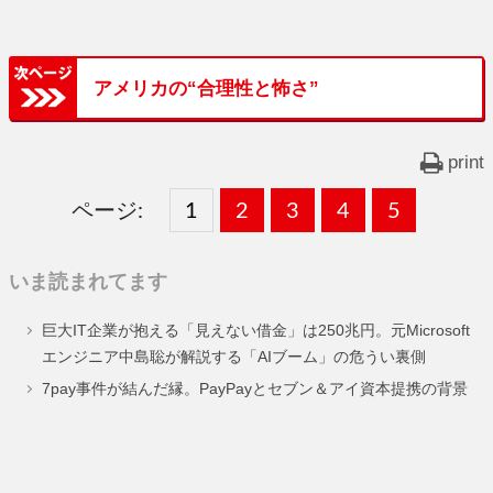
アメリカの“合理性と怖さ”
print
ページ:
固
1
固
2
,
固
3
,
固
4
,
固
5
,
定
定
定
定
定
いま読まれてます
ペ
ペ
ペ
ペ
ペ
巨大IT企業が抱える「見えない借金」は250兆円。元Microsoft
ー
ー
ー
ー
ー
エンジニア中島聡が解説する「AIブーム」の危うい裏側
ジ
ジ
ジ
ジ
ジ
7pay事件が結んだ縁。PayPayとセブン＆アイ資本提携の背景