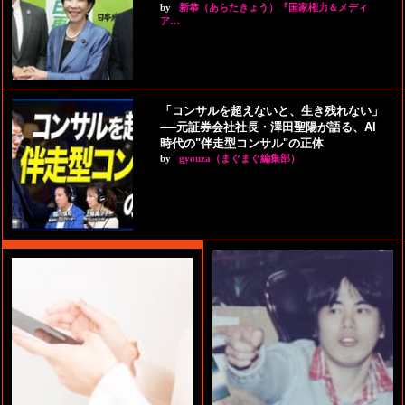
by
新恭（あらたきょう）『国家権力＆メディ
ア…
「コンサルを超えないと、生き残れない」
──元証券会社社長・澤田聖陽が語る、AI
時代の"伴走型コンサル"の正体
by
gyouza（まぐまぐ編集部）