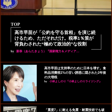
TOP
高市早苗が「公約を守る首相」を演じ続
けるため、ただそれだけ。税率1％策が
背負わされた“極めて政治的”な役割
by
新恭（あらたきょう）『国家権力＆メディア…
高市早苗は支持率のために日本を壊す。食
料品消費税1%の甘い誘惑に隠された2年後
の大増税
by
小林よしのり『小林よしのりライジング』
「震度7」に耐える免震・耐震技術でも破