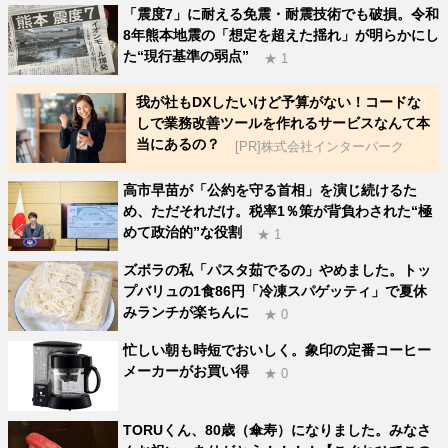
「震度7」に耐える免震・耐震技術でも破損。令和
8年熊本地震の「想定を超えた揺れ」が明らかにし
た“現行基準の弱点”
★ 1
我が社もDXしたいけど予算がない！コードな
しで業務改善ツールを作れるサービスなんて本
当にあるの？
[PR]株式会社インターパーク
高市早苗が「公約を守る首相」を演じ続けるた
め、ただそれだけ。税率1％策が背負わされた“極
めて政治的”な役割
★ 1
ズボラの私「パスタ茹でるの」やめました。トッ
プバリュの1食86円「冷凍スパゲッティ」で夏休
みランチが楽ちんに
★ 0
忙しい朝も時短でおいしく。象印の定番コーヒー
メーカーがお買い得
★ 0
TORUくん、80歳（傘寿）になりました。みなさ