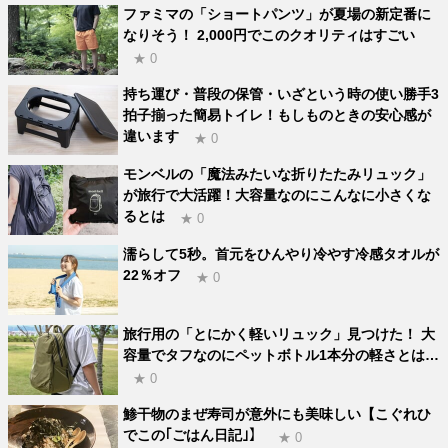
ファミマの「ショートパンツ」が夏場の新定番に
なりそう！ 2,000円でこのクオリティはすごい
★ 0
持ち運び・普段の保管・いざという時の使い勝手3
拍子揃った簡易トイレ！もしものときの安心感が
違います
★ 0
モンベルの「魔法みたいな折りたたみリュック」
が旅行で大活躍！大容量なのにこんなに小さくな
るとは
★ 0
濡らして5秒。首元をひんやり冷やす冷感タオルが
22％オフ
★ 0
旅行用の「とにかく軽いリュック」見つけた！ 大
容量でタフなのにペットボトル1本分の軽さとは…
★ 0
鯵干物のまぜ寿司が意外にも美味しい【こぐれひ
でこの｢ごはん日記｣】
★ 0