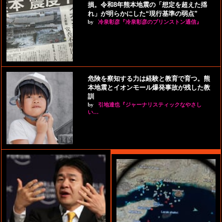
損。令和8年熊本地震の「想定を超えた揺
れ」が明らかにした“現行基準の弱点”
by
冷泉彰彦『冷泉彰彦のプリンストン通信』
危険を察知する力は経験と教育で育つ。熊
本地震とイオンモール爆発事故が残した教
訓
by
引地達也『ジャーナリスティックなやさし
い…