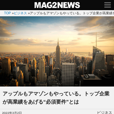
TOP
»
ビジネス
»
アップルもアマゾンもやっている。トップ企業が高業績を
アップルもアマゾンもやっている。トップ企業
が高業績をあげる“必須要件”とは
投
ビジネス
2022年3月2日