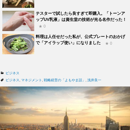
テスターで試したら良すぎて即購入。「トーンア
ップUV乳液」は資生堂の技術が光る名作だった！
★ 0
料理は人任せだった私が、公式プレートのおかげ
で「アイラップ使い」になりました
★ 0
カ
ビジネス
テ
タ
ビジネス
,
マネジメント
,
戦略経営の「よもやま話」
,
浅井良一
ゴ
グ
リ
ー