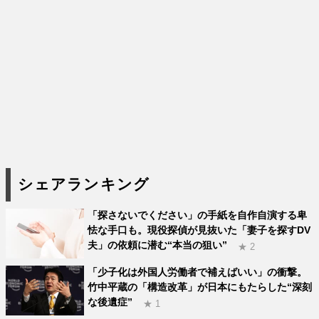
シェアランキング
「探さないでください」の手紙を自作自演する卑
怯な手口も。現役探偵が見抜いた「妻子を探すDV
夫」の依頼に潜む“本当の狙い”
★ 2
「少子化は外国人労働者で補えばいい」の衝撃。
竹中平蔵の「構造改革」が日本にもたらした“深刻
な後遺症”
★ 1