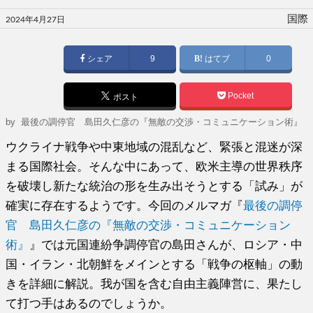
投
国際
2024年4月27日
稿
日:
シェア
9
はてブ
0
Pocket
ポスト
by
最後の調停官 島田久仁彦の『無敵の交渉・コミュニケーション術』
ウクライナ戦争や中東地域の混乱など、緊張と混迷が深
まる国際社会。そんな中にあって、欧米主導の世界秩序
を破壊し新たな統治の形を生み出そうとする「試み」が
確実に存在するようです。今回のメルマガ『
最後の調停
官 島田久仁彦の『無敵の交渉・コミュニケーション
術』
』では元国連紛争調停官の島田さんが、ロシア・中
国・イラン・北朝鮮をメインとする「戦争の枢軸」の動
きを詳細に解説。我が国を含む自由主義陣営に、果たし
て打つ手はあるのでしょうか。