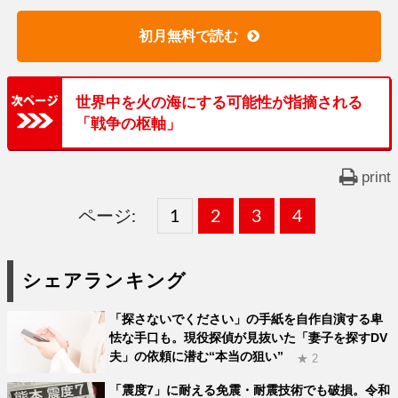
初月無料で読む
世界中を火の海にする可能性が指摘される
「戦争の枢軸」
print
ページ:
固
1
固
2
,
固
3
,
固
4
,
定
定
定
定
シェアランキング
ペ
ペ
ペ
ペ
「探さないでください」の手紙を自作自演する卑
ー
ー
ー
ー
怯な手口も。現役探偵が見抜いた「妻子を探すDV
夫」の依頼に潜む“本当の狙い”
ジ
ジ
ジ
ジ
★ 2
「震度7」に耐える免震・耐震技術でも破損。令和