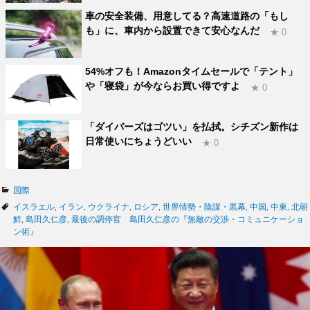
車の安全装備、用意してる？高速道路の「もし
も」に、車内から設置できて安心なんだ
★ 0
54%オフも！Amazonタイムセールで「テント」
や「寝袋」が今ならお買い得ですよ
★ 0
「ダイバーズはゴツい」を払拭。シチズン新作は
日常使いにちょうどいい
★ 0
カ
国際
テ
タ
イスラエル
,
イラン
,
ウクライナ
,
ロシア
,
世界情勢・陰謀・黒幕
,
中国
,
中東
,
北朝
ゴ
グ
鮮
,
島田久仁彦
,
最後の調停官 島田久仁彦の『無敵の交渉・コミュニケーショ
リ
ン術』
ー