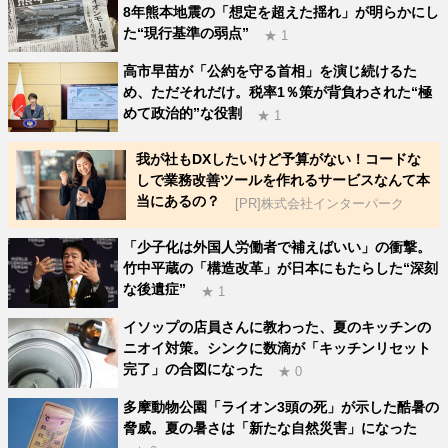
8年熊本地震の「想定を超えた揺れ」が明らかにし
た“現行基準の弱点”
★ 1
高市早苗が「公約を守る首相」を演じ続けるた
め、ただそれだけ。税率1％策が背負わされた“極
めて政治的”な役割
★ 1
我が社もDXしたいけど予算がない！コードな
しで業務改善ツールを作れるサービスなんて本
当にあるの？
[PR]株式会社インターパーク
「少子化は外国人労働者で補えばいい」の衝撃。
竹中平蔵の「構造改革」が日本にもたらした“深刻
な後遺症”
★ 1
イソップの店員さんに教わった、夏のキッチンの
ニオイ対策。シンクに数滴が「キッチンリセット
完了」の合図になった
★ 0
多摩動物公園「ライオン3頭の死」が示した酷暑の
脅威。夏の暑さは「新たな自然災害」になった