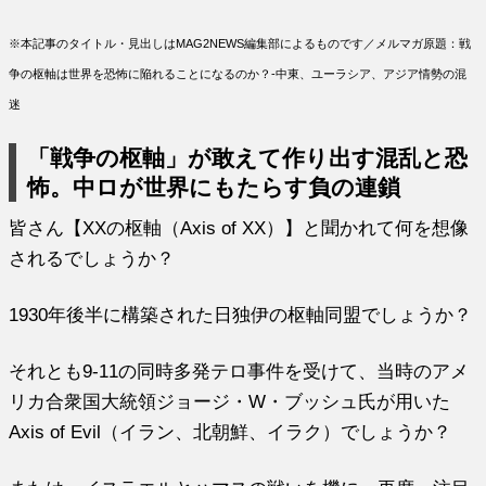
※本記事のタイトル・見出しはMAG2NEWS編集部によるものです／メルマガ原題：戦
争の枢軸は世界を恐怖に陥れることになるのか？‐中東、ユーラシア、アジア情勢の混
迷
「戦争の枢軸」が敢えて作り出す混乱と恐
怖。中ロが世界にもたらす負の連鎖
皆さん【XXの枢軸（Axis of XX）】と聞かれて何を想像
されるでしょうか？
1930年後半に構築された日独伊の枢軸同盟でしょうか？
それとも9-11の同時多発テロ事件を受けて、当時のアメ
リカ合衆国大統領ジョージ・W・ブッシュ氏が用いた
Axis of Evil（イラン、北朝鮮、イラク）でしょうか？