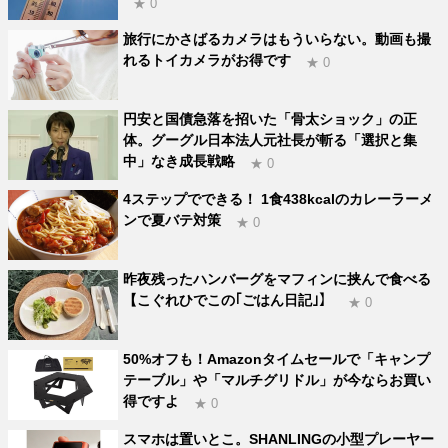
★ 0
旅行にかさばるカメラはもういらない。動画も撮
れるトイカメラがお得です
★ 0
円安と国債急落を招いた「骨太ショック」の正
体。グーグル日本法人元社長が斬る「選択と集
中」なき成長戦略
★ 0
4ステップでできる！ 1食438kcalのカレーラーメ
ンで夏バテ対策
★ 0
昨夜残ったハンバーグをマフィンに挟んで食べる
【こぐれひでこの｢ごはん日記｣】
★ 0
50%オフも！Amazonタイムセールで「キャンプ
テーブル」や「マルチグリドル」が今ならお買い
得ですよ
★ 0
スマホは置いとこ。SHANLINGの小型プレーヤー