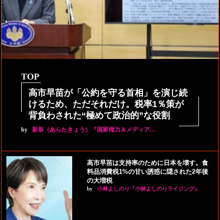
TOP
高市早苗が「公約を守る首相」を演じ続
けるため、ただそれだけ。税率1％策が
背負わされた“極めて政治的”な役割
by
新恭（あらたきょう）『国家権力＆メディア…
高市早苗は支持率のために日本を壊す。食
料品消費税1%の甘い誘惑に隠された2年後
の大増税
by
小林よしのり『小林よしのりライジング』