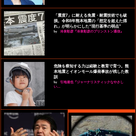
「震度7」に耐える免震・耐震技術でも破
損。令和8年熊本地震の「想定を超えた揺
れ」が明らかにした“現行基準の弱点”
by
冷泉彰彦『冷泉彰彦のプリンストン通信』
危険を察知する力は経験と教育で育つ。熊
本地震とイオンモール爆発事故が残した教
訓
by
引地達也『ジャーナリスティックなやさし
い…