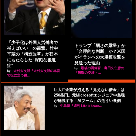
「少子化は外国人労働者で
トランプ「弱さの露呈」か
補えばいい」の衝撃。竹中
「合理的な判断」か？米国
平蔵の「構造改革」が日本
がイランへの大規模攻撃を
にもたらした“深刻な後遺
見送った理由
症”
by
最後の調停官 島田久仁彦の
by
大村大次郎『大村大次郎の本音
『無敵の交渉・…
で役に立つ税…
巨大IT企業が抱える「見えない借金」は
250兆円。元Microsoftエンジニア中島聡
が解説する「AIブーム」の危うい裏側
by
中島聡『週刊 Life is beaut…