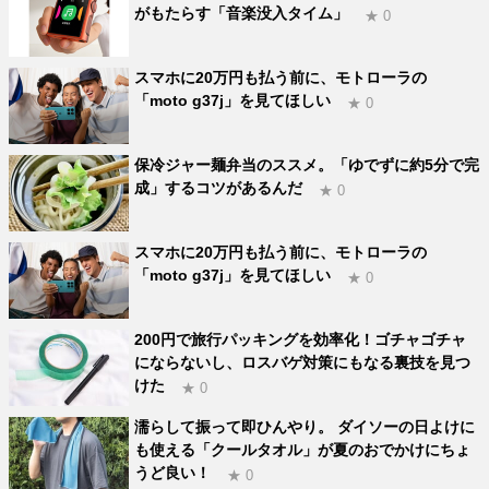
がもたらす「音楽没入タイム」
★ 0
スマホに20万円も払う前に、モトローラの
「moto g37j」を見てほしい
★ 0
保冷ジャー麺弁当のススメ。「ゆでずに約5分で完
成」するコツがあるんだ
★ 0
スマホに20万円も払う前に、モトローラの
「moto g37j」を見てほしい
★ 0
200円で旅行パッキングを効率化！ゴチャゴチャ
にならないし、ロスバゲ対策にもなる裏技を見つ
けた
★ 0
濡らして振って即ひんやり。 ダイソーの日よけに
も使える「クールタオル」が夏のおでかけにちょ
うど良い！
★ 0