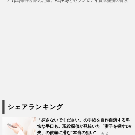
ジ
ジ
ジ
ジ
ジ
7pay事件が結んだ縁。PayPayとセブン＆アイ資本提携の背景
シェアランキング
「探さないでください」の手紙を自作自演する卑
怯な手口も。現役探偵が見抜いた「妻子を探すDV
夫」の依頼に潜む“本当の狙い”
★ 2