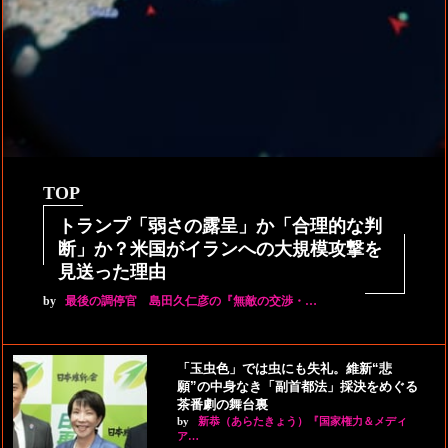
TOP
トランプ「弱さの露呈」か「合理的な判
断」か？米国がイランへの大規模攻撃を
見送った理由
by
最後の調停官 島田久仁彦の『無敵の交渉・…
「玉虫色」では虫にも失礼。維新“悲
願”の中身なき「副首都法」採決をめぐる
茶番劇の舞台裏
by
新恭（あらたきょう）『国家権力＆メディ
ア…