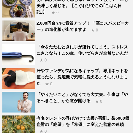
美味しく感じる。【こぐれひでこの｢ごはん日
記｣】
★ 0
2,000円台でPC音質アップ！ 「高コスパスピーカ
ー」の進化版が出てますよ
★ 0
「傘をたたむときに手が濡れてしまう」ストレス
にさよなら！この傘、使いづらさが全然ないんだ
★ 0
汗やファンデが気になるキャップ。専用ネットを
使ったら、洗濯機で気軽に洗えるようになりまし
た
★ 0
「やりたいこと」がなくても大丈夫。仕事は「や
るべきこと」から道が開ける
★ 0
有名タレントの呼びかけで支援が殺到。梨5000個
盗難の「絶望」を「希望」に変えた善意の連鎖
★ 0