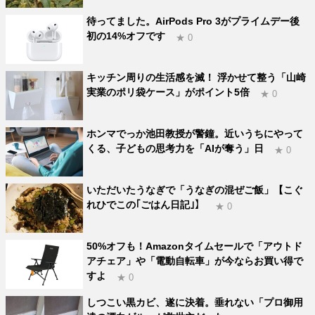
待ってました。AirPods Pro 3がプライムデー後
初の14%オフです
★ 0
キッチン周りの生活感を滅！ 浮かせて整う「山崎
実業のポリ袋ケース」がポイント5倍
★ 0
ホンマでっか池田教授が警鐘。近いうちにやって
くる、子どもの思考力を「AIが奪う」日
★ 0
いただいたうなぎで「うなぎの混ぜご飯」【こぐ
れひでこの｢ごはん日記｣】
★ 0
50%オフも！Amazonタイムセールで「アウトド
アチェア」や「電動自転車」が今ならお買い得で
すよ
★ 0
しつこい黒カビ、遂に決着。垂れない「プロ御用