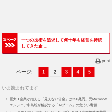
一つの技術を追求して何十年も経営を持続
してきた企 ...
print
ページ:
固
1
固
2
,
固
3
,
固
4
,
固
5
,
定
定
定
定
定
いま読まれてます
ペ
ペ
ペ
ペ
ペ
巨大IT企業が抱える「見えない借金」は250兆円。元Microsoft
ー
ー
ー
ー
ー
エンジニア中島聡が解説する「AIブーム」の危うい裏側