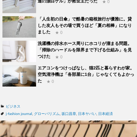
達の漂白ゲル」が救世主だった
★ 0
「人生初の日傘」で酷暑の箱根旅行が優雅に。貸
した友人もその場で買うほど「夏の相棒」になり
ました
★ 0
洗濯機の排水ホース周りにホコリが溜まる問題。
「掃除のハードルを限界まで下げる仕組み」を見
つけた
★ 0
エアコンをつけっぱなし、猫2匹と暮らすわが家。
空気清浄機は「各部屋に1台」じゃなくてもよかっ
た
★ 0
カ
ビジネス
テ
タ
j-fashion journal
,
グローバリズム
,
坂口昌章
,
日本ヤバい
,
日本経済
ゴ
グ
リ
ー