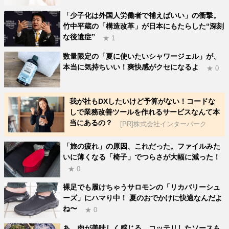
「少子化は外国人労働者で補えばいい」の衝撃。
竹中平蔵の「構造改革」が日本にもたらした“深刻
な後遺症”
★ 1
数量限定の「夏に使いたいシャワージェル」が、
本当に気持ちいい！爽快感がクセになるよ
★ 0
我が社もDXしたいけど予算がない！コードな
しで業務改善ツールを作れるサービスなんて本
当にあるの？
[PR]株式会社インターパーク
「旅の疲れ」の原因、これだった。ファイルみた
いに薄くなる「椅子」でつらさが大幅に減った！
★ 0
裸足でも履けちゃうサロモンの「リカバリーシュ
ーズ」にハマり中！ 夏のおでかけに快適なんだよ
ね〜
★ 0
あ、肉が美味しく感じる。コッテリしたソースも