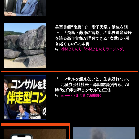
皇室典範“改悪”で「愛子天皇」誕生を阻
止。「飛鳥・藤原の宮都」の世界遺産登録
を誇る高市首相が理解できぬ“次世代へ引
き継ぐもの”の本質
by
小林よしのり『小林よしのりライジング』
「コンサルを超えないと、生き残れない」
──元証券会社社長・澤田聖陽が語る、AI
時代の"伴走型コンサル"の正体
by
gyouza（まぐまぐ編集部）