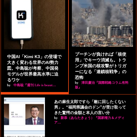
プーチンが負ければ「核使
中国AI「Kimi K3」の登場で
用」でキーウ消滅も。トラ
大きく変わる世界のAI勢力
ンプ米国の核攻撃がトリガ
図。中島聡が考察、中国発
ーになる「連鎖核戦争」の
モデルが世界最高水準に迫
恐怖
るワケ
by
津田慶治『国際戦略コラム有料
by
中島聡『週刊 Life is beaut…
版』
あの麻生太郎ですら「敵に回したくない
男」。“福岡県議会のドン”が受け取って
きた驚愕の金額と本人の言い分
by
新恭（あらたきょう）『国家権力＆メディ
ア…