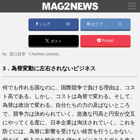
シェア
34
はてブ
0
Pocket
ポスト
by
坂口昌章『j-fashion journal』
3．為替変動に左右されないビジネス
何でも作れる国なのに、国際競争で負ける理由は、コス
ト高である。しかし、コストは為替で変わる。そして、
為替は政治で変わる。自分たちの力の及ばないところ
で、競争力は決められていく。急激な円高と円安が交互
にやってくる度に、日本企業は淘汰されていく。これを
防ぐには、為替に影響を受けない経営を行うしかない。