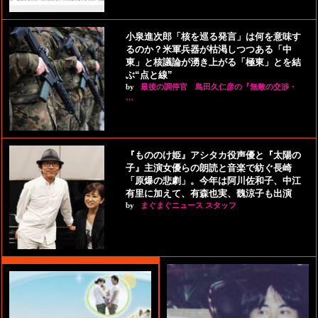
小泉進次郎「核を巡る発言」は何を意味す
るのか？米軍兵器が枯渇しつつある「中
東」と核議論が湧き上がる「極東」とを結
ぶ“点と線”
by
最後の調停官 島田久仁彦の『無敵の交渉・
…
『もののけ姫』アシタカ役声優と『太陽の
子』主演女優らの朗読と音楽で紡ぐ長崎
「原爆の悲劇」。今年は阿川佐和子、中江
有里に加えて、有森也実、魏涼子も出演
by
まぐまぐニュース スタッフ