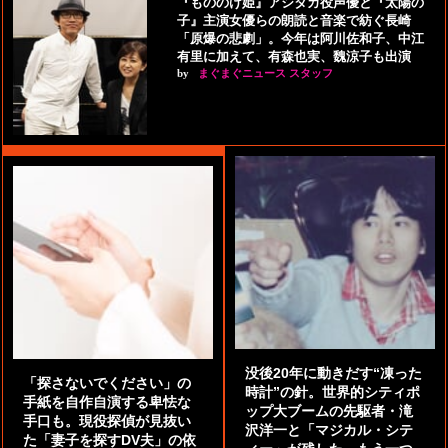
『もののけ姫』アシタカ役声優と『太陽の
子』主演女優らの朗読と音楽で紡ぐ長崎
「原爆の悲劇」。今年は阿川佐和子、中江
有里に加えて、有森也実、魏涼子も出演
by
まぐまぐニュース スタッフ
没後20年に動きだす“凍った
「探さないでください」の
時計”の針。世界的シティポ
手紙を自作自演する卑怯な
ップ大ブームの先駆者・滝
手口も。現役探偵が見抜い
沢洋一と「マジカル・シテ
た「妻子を探すDV夫」の依