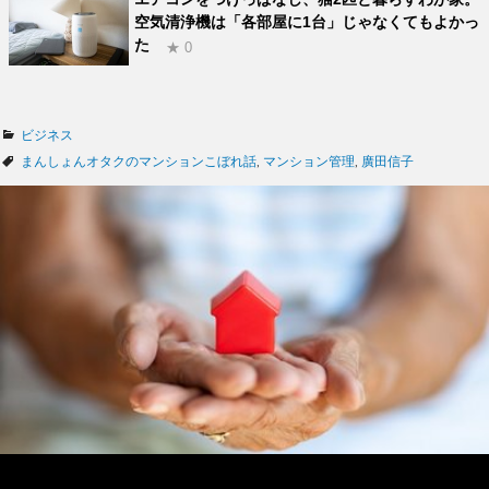
空気清浄機は「各部屋に1台」じゃなくてもよかっ
た
★ 0
カ
ビジネス
テ
タ
まんしょんオタクのマンションこぼれ話
,
マンション管理
,
廣田信子
ゴ
グ
リ
ー