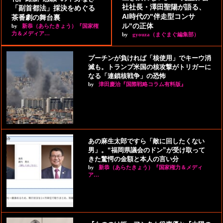
社社長・澤田聖陽が語る、
「副首都法」採決をめぐる
AI時代の"伴走型コンサ
茶番劇の舞台裏
ル"の正体
by
新恭（あらたきょう）『国家権
力＆メディア…
by
gyouza（まぐまぐ編集部）
プーチンが負ければ「核使用」でキーウ消
滅も。トランプ米国の核攻撃がトリガーに
なる「連鎖核戦争」の恐怖
by
津田慶治『国際戦略コラム有料版』
あの麻生太郎ですら「敵に回したくない
男」。“福岡県議会のドン”が受け取って
きた驚愕の金額と本人の言い分
by
新恭（あらたきょう）『国家権力＆メディ
ア…