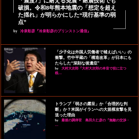
「震度7」に耐える免震・耐震技術でも
破損。令和8年熊本地震の「想定を超え
た揺れ」が明らかにした“現行基準の弱
点”
by
冷泉彰彦『冷泉彰彦のプリンストン通信』
「少子化は外国人労働者で補えばいい」の
衝撃。竹中平蔵の「構造改革」が日本にも
たらした“深刻な後遺症”
by
大村大次郎『大村大次郎の本音で役に立つ
税…
トランプ「弱さの露呈」か「合理的な判
断」か？米国がイランへの大規模攻撃を見
送った理由
by
最後の調停官 島田久仁彦の『無敵の交渉・
…