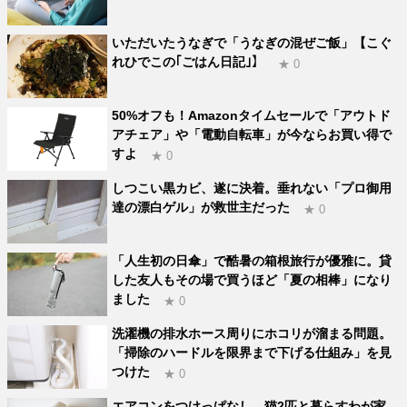
いただいたうなぎで「うなぎの混ぜご飯」【こぐ
れひでこの｢ごはん日記｣】
★ 0
50%オフも！Amazonタイムセールで「アウトド
アチェア」や「電動自転車」が今ならお買い得で
すよ
★ 0
しつこい黒カビ、遂に決着。垂れない「プロ御用
達の漂白ゲル」が救世主だった
★ 0
「人生初の日傘」で酷暑の箱根旅行が優雅に。貸
した友人もその場で買うほど「夏の相棒」になり
ました
★ 0
洗濯機の排水ホース周りにホコリが溜まる問題。
「掃除のハードルを限界まで下げる仕組み」を見
つけた
★ 0
エアコンをつけっぱなし、猫2匹と暮らすわが家。