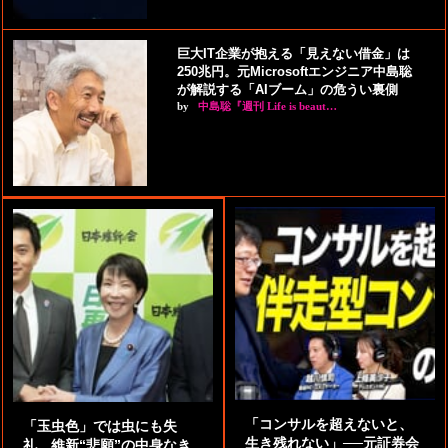
巨大IT企業が抱える「見えない借金」は
250兆円。元Microsoftエンジニア中島聡
が解説する「AIブーム」の危うい裏側
by
中島聡『週刊 Life is beaut…
「コンサルを超えないと、
「玉虫色」では虫にも失
生き残れない」──元証券会
礼。維新“悲願”の中身なき