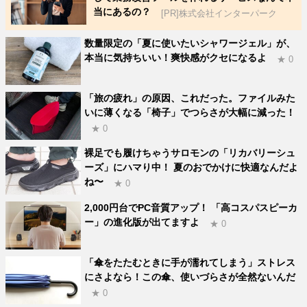
当にあるの？
[PR]株式会社インターパーク
数量限定の「夏に使いたいシャワージェル」が、
本当に気持ちいい！爽快感がクセになるよ
★ 0
「旅の疲れ」の原因、これだった。ファイルみた
いに薄くなる「椅子」でつらさが大幅に減った！
★ 0
裸足でも履けちゃうサロモンの「リカバリーシュ
ーズ」にハマり中！ 夏のおでかけに快適なんだよ
ね〜
★ 0
2,000円台でPC音質アップ！ 「高コスパスピーカ
ー」の進化版が出てますよ
★ 0
「傘をたたむときに手が濡れてしまう」ストレス
にさよなら！この傘、使いづらさが全然ないんだ
★ 0