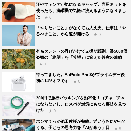
汗やファンデが気になるキャップ。専用ネットを
使ったら、洗濯機で気軽に洗えるようになりまし
た
★ 0
「やりたいこと」がなくても大丈夫。仕事は「や
るべきこと」から道が開ける
★ 0
有名タレントの呼びかけで支援が殺到。梨5000個
盗難の「絶望」を「希望」に変えた善意の連鎖
★ 0
待ってました。AirPods Pro 3がプライムデー後
初の14%オフです
★ 0
200円で旅行パッキングを効率化！ゴチャゴチャ
にならないし、ロスバゲ対策にもなる裏技を見つ
けた
★ 0
ホンマでっか池田教授が警鐘。近いうちにやって
くる、子どもの思考力を「AIが奪う」日
★ 0