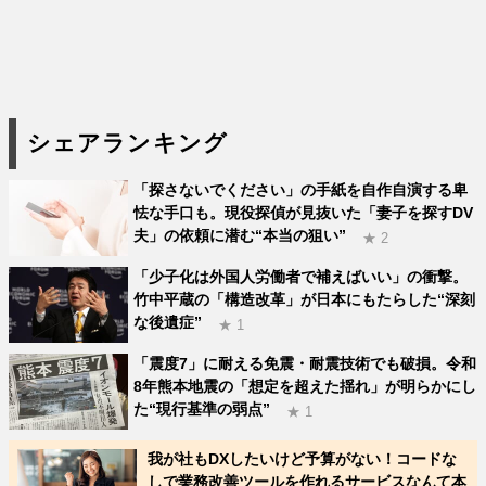
シェアランキング
「探さないでください」の手紙を自作自演する卑
怯な手口も。現役探偵が見抜いた「妻子を探すDV
夫」の依頼に潜む“本当の狙い”
★ 2
「少子化は外国人労働者で補えばいい」の衝撃。
竹中平蔵の「構造改革」が日本にもたらした“深刻
な後遺症”
★ 1
「震度7」に耐える免震・耐震技術でも破損。令和
8年熊本地震の「想定を超えた揺れ」が明らかにし
た“現行基準の弱点”
★ 1
我が社もDXしたいけど予算がない！コードな
しで業務改善ツールを作れるサービスなんて本