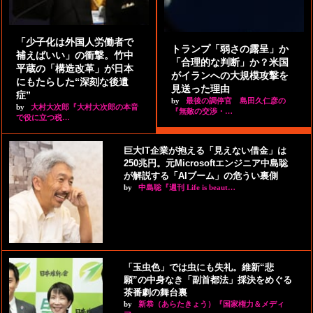
「少子化は外国人労働者で
トランプ「弱さの露呈」か
補えばいい」の衝撃。竹中
「合理的な判断」か？米国
平蔵の「構造改革」が日本
がイランへの大規模攻撃を
にもたらした“深刻な後遺
見送った理由
症”
by
最後の調停官 島田久仁彦の
by
大村大次郎『大村大次郎の本音
『無敵の交渉・…
で役に立つ税…
巨大IT企業が抱える「見えない借金」は
250兆円。元Microsoftエンジニア中島聡
が解説する「AIブーム」の危うい裏側
by
中島聡『週刊 Life is beaut…
「玉虫色」では虫にも失礼。維新“悲
願”の中身なき「副首都法」採決をめぐる
茶番劇の舞台裏
by
新恭（あらたきょう）『国家権力＆メディ