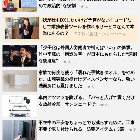
めて政治的”な役割
★ 1
我が社もDXしたいけど予算がない！コードな
しで業務改善ツールを作れるサービスなんて本
当にあるの？
[PR]株式会社インターパーク
「少子化は外国人労働者で補えばいい」の衝撃。
竹中平蔵の「構造改革」が日本にもたらした“深刻
な後遺症”
★ 1
家族で何度も使う「濡れた手拭きタオル」をやめ
た。山崎実業の壁付けディスペンサーなら、狭い
洗面所にも置けました
★ 0
車内アツアツを防げる。「パッと広げて置くだけ
＆放射冷却」サンシェードで
★ 0
不在中の不安をちょっとでも減らすために。工事
不要で取り付けられる「防犯アイテム」3選
★ 0