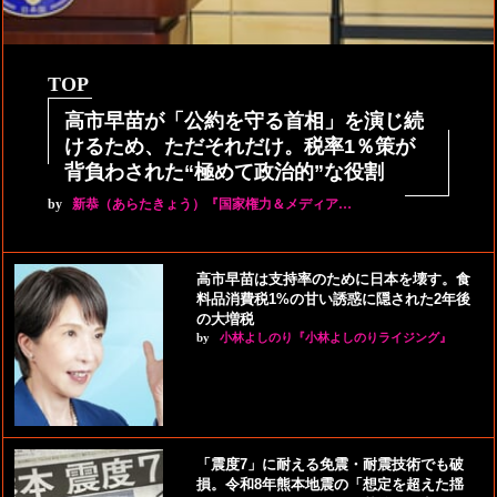
TOP
高市早苗が「公約を守る首相」を演じ続
けるため、ただそれだけ。税率1％策が
背負わされた“極めて政治的”な役割
by
新恭（あらたきょう）『国家権力＆メディア…
高市早苗は支持率のために日本を壊す。食
料品消費税1%の甘い誘惑に隠された2年後
の大増税
by
小林よしのり『小林よしのりライジング』
「震度7」に耐える免震・耐震技術でも破
損。令和8年熊本地震の「想定を超えた揺