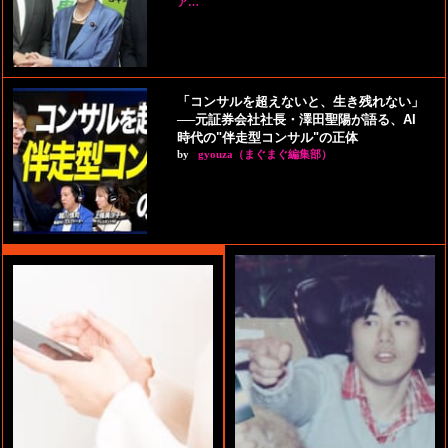
ア…
「コンサルを超えないと、生き残れない」
──元証券会社社長・澤田聖陽が語る、AI
時代の"伴走型コンサル"の正体
by
gyouza（まぐまぐ編集部）