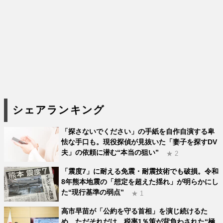
シェアランキング
「探さないでください」の手紙を自作自演する卑
怯な手口も。現役探偵が見抜いた「妻子を探すDV
夫」の依頼に潜む“本当の狙い”
★ 2
「震度7」に耐える免震・耐震技術でも破損。令和
8年熊本地震の「想定を超えた揺れ」が明らかにし
た“現行基準の弱点”
★ 1
高市早苗が「公約を守る首相」を演じ続けるた
め、ただそれだけ。税率1％策が背負わされた“極