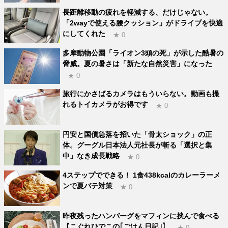
長距離移動の疲れを軽減する、だけじゃない。
「2wayで使える腰クッション」がドライブを快適
にしてくれた
★ 0
多摩動物公園「ライオン3頭の死」が示した酷暑の
脅威。夏の暑さは「新たな自然災害」になった
★ 0
旅行にかさばるカメラはもういらない。動画も撮
れるトイカメラがお得です
★ 0
円安と国債急落を招いた「骨太ショック」の正
体。グーグル日本法人元社長が斬る「選択と集
中」なき成長戦略
★ 0
4ステップでできる！ 1食438kcalのカレーラーメ
ンで夏バテ対策
★ 0
昨夜残ったハンバーグをマフィンに挟んで食べる
【こぐれひでこの｢ごはん日記｣】
★ 0