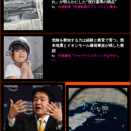
れ」が明らかにした“現行基準の弱点”
by
冷泉彰彦『冷泉彰彦のプリンストン通信』
危険を察知する力は経験と教育で育つ。熊
本地震とイオンモール爆発事故が残した教
訓
by
引地達也『ジャーナリスティックなやさし
い…