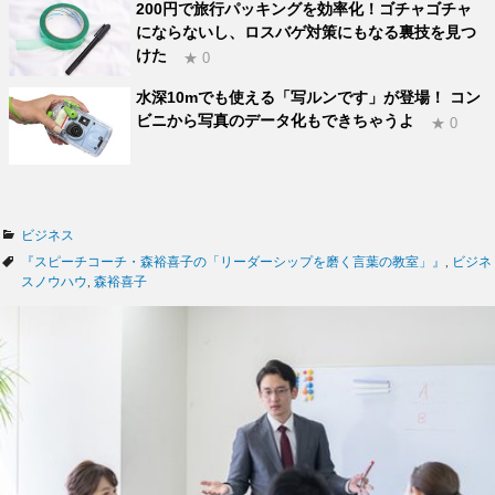
200円で旅行パッキングを効率化！ゴチャゴチャ
にならないし、ロスバゲ対策にもなる裏技を見つ
けた
★ 0
水深10mでも使える「写ルンです」が登場！ コン
ビニから写真のデータ化もできちゃうよ
★ 0
カ
ビジネス
テ
タ
『スピーチコーチ・森裕喜子の「リーダーシップを磨く言葉の教室」』
,
ビジネ
ゴ
グ
スノウハウ
,
森裕喜子
リ
ー