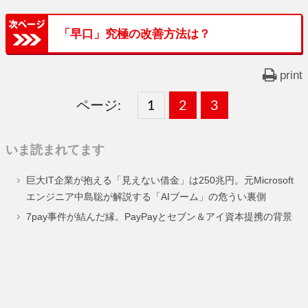
「早口」究極の改善方法は？
print
ページ:
固
1
固
2
,
固
3
,
定
定
定
いま読まれてます
ペ
ペ
ペ
巨大IT企業が抱える「見えない借金」は250兆円。元Microsoft
ー
ー
ー
エンジニア中島聡が解説する「AIブーム」の危うい裏側
ジ
ジ
ジ
7pay事件が結んだ縁。PayPayとセブン＆アイ資本提携の背景