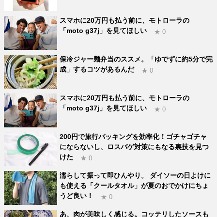
スマホに20万円も払う前に、モトローラの
「moto g37j」を見てほしい
★ 0
保冷ジャー麺弁当のススメ。「ゆでずに約5分で完
成」するコツがあるんだ
★ 0
スマホに20万円も払う前に、モトローラの
「moto g37j」を見てほしい
★ 0
200円で旅行パッキングを効率化！ゴチャゴチャ
にならないし、ロスバゲ対策にもなる裏技を見つ
けた
★ 0
濡らして振って即ひんやり。 ダイソーの日よけに
も使える「クールタオル」が夏のおでかけにちょ
うど良い！
★ 0
あ、肉が美味しく感じる。コッテリしたソースも