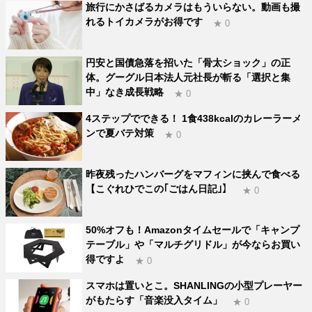
旅行にかさばるカメラはもういらない。動画も撮
れるトイカメラがお得です
★ 0
円安と国債急落を招いた「骨太ショック」の正
体。グーグル日本法人元社長が斬る「選択と集
中」なき成長戦略
★ 0
4ステップでできる！ 1食438kcalのカレーラーメ
ンで夏バテ対策
★ 0
昨夜残ったハンバーグをマフィンに挟んで食べる
【こぐれひでこの｢ごはん日記｣】
★ 0
50%オフも！Amazonタイムセールで「キャンプ
テーブル」や「マルチグリドル」が今ならお買い
得ですよ
★ 0
スマホは置いとこ。SHANLINGの小型プレーヤー
がもたらす「音楽没入タイム」
★ 0