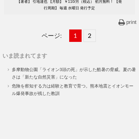
【著者】 引地達也 【月額】 ￥110/月（税込） 初月無料！ 【発
行周期】 毎週 水曜日 発行予定
print
ページ:
固
1
固
2
,
定
定
いま読まれてます
ペ
ペ
多摩動物公園「ライオン3頭の死」が示した酷暑の脅威。夏の暑
ー
ー
さは「新たな自然災害」になった
ジ
ジ
危険を察知する力は経験と教育で育つ。熊本地震とイオンモー
ル爆発事故が残した教訓