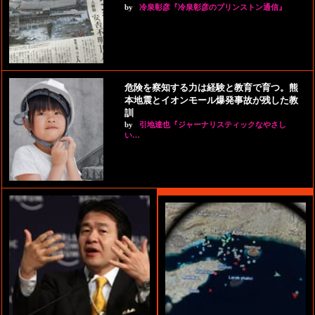
by
冷泉彰彦『冷泉彰彦のプリンストン通信』
危険を察知する力は経験と教育で育つ。熊
本地震とイオンモール爆発事故が残した教
訓
by
引地達也『ジャーナリスティックなやさし
い…