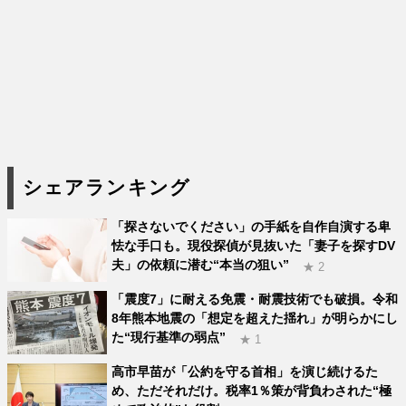
シェアランキング
「探さないでください」の手紙を自作自演する卑
怯な手口も。現役探偵が見抜いた「妻子を探すDV
夫」の依頼に潜む“本当の狙い”
★ 2
「震度7」に耐える免震・耐震技術でも破損。令和
8年熊本地震の「想定を超えた揺れ」が明らかにし
た“現行基準の弱点”
★ 1
高市早苗が「公約を守る首相」を演じ続けるた
め、ただそれだけ。税率1％策が背負わされた“極