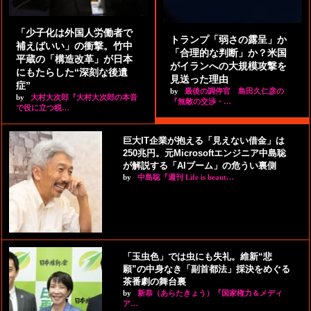
「少子化は外国人労働者で
トランプ「弱さの露呈」か
補えばいい」の衝撃。竹中
「合理的な判断」か？米国
平蔵の「構造改革」が日本
がイランへの大規模攻撃を
にもたらした“深刻な後遺
見送った理由
症”
by
最後の調停官 島田久仁彦の
by
大村大次郎『大村大次郎の本音
『無敵の交渉・…
で役に立つ税…
巨大IT企業が抱える「見えない借金」は
250兆円。元Microsoftエンジニア中島聡
が解説する「AIブーム」の危うい裏側
by
中島聡『週刊 Life is beaut…
「玉虫色」では虫にも失礼。維新“悲
願”の中身なき「副首都法」採決をめぐる
茶番劇の舞台裏
by
新恭（あらたきょう）『国家権力＆メディ
ア…