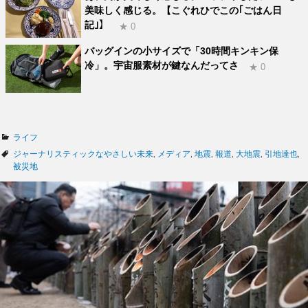
美味しく感じる。【こぐれひでこの｢ごはん日
記｣】
★ 0
バッグインの小サイズで「30時間キンキン保
冷」。宇宙服素材が鍵なんだってさ
★ 0
カ
ライフ
テ
タ
ジャーナリスティックなやさしい未来
,
メディア
,
地震
,
報道
,
大地震
,
引地達也
,
ゴ
グ
被災地
リ
ー