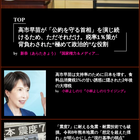
TOP
高市早苗が「公約を守る首相」を演じ続
けるため、ただそれだけ。税率1％策が
背負わされた“極めて政治的”な役割
by
新恭（あらたきょう）『国家権力＆メディア…
高市早苗は支持率のために日本を壊す。食
料品消費税1%の甘い誘惑に隠された2年後
の大増税
by
小林よしのり『小林よしのりライジング』
「震度7」に耐える免震・耐震技術でも破
損。令和8年熊本地震の「想定を超えた揺
れ」が明らかにした“現行基準の弱点”