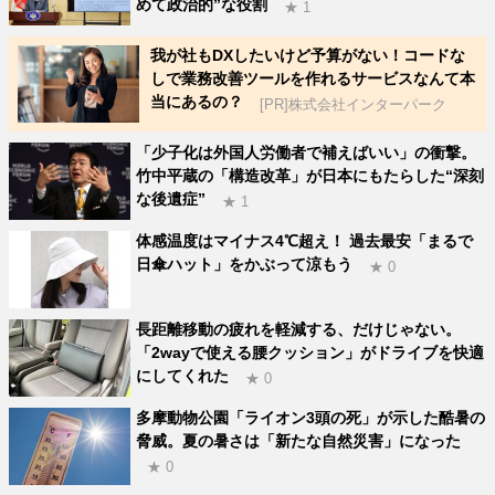
めて政治的”な役割
★ 1
我が社もDXしたいけど予算がない！コードな
しで業務改善ツールを作れるサービスなんて本
当にあるの？
[PR]株式会社インターパーク
「少子化は外国人労働者で補えばいい」の衝撃。
竹中平蔵の「構造改革」が日本にもたらした“深刻
な後遺症”
★ 1
体感温度はマイナス4℃超え！ 過去最安「まるで
日傘ハット」をかぶって涼もう
★ 0
長距離移動の疲れを軽減する、だけじゃない。
「2wayで使える腰クッション」がドライブを快適
にしてくれた
★ 0
多摩動物公園「ライオン3頭の死」が示した酷暑の
脅威。夏の暑さは「新たな自然災害」になった
★ 0