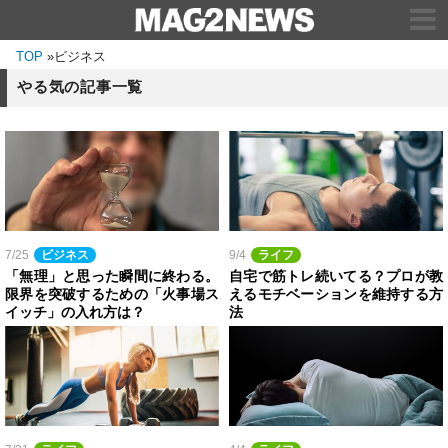
TOP
»
ビジネス
やる気の記事一覧
7/25
ビジネス
9/4
ライフ
「無理」と思った瞬間に終わる。
自宅で筋トレ続いてる？プロが教
限界を突破するための「火事場ス
えるモチベーションを維持する方
イッチ」の入れ方は？
法