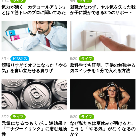
7/31
ライフ
4/4
ライフ
気力が湧く「カテコールアミン」
就職かなわず、ヤル気を失った我
とは？筋トレのプロに聞いてみた
が子に親ができる3つのサポート
3/14
ビジネス
9/20
ライフ
頑張りすぎてオフになった「やる
脳科学でも証明。子供の勉強やる
気」を奮い立たせる裏ワザ
気スイッチを１分で入れる方法
8/22
ライフ
8/20
ライフ
元気になるつもりが… 逆効果？
なぜ私たちは夏休みが明けると、
「エナジードリンク」に潜む危険
こうも「やる気」がなくなるの
性
か？