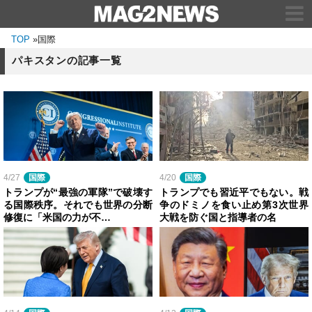
TOP
»
国際
パキスタンの記事一覧
4/27
国際
4/20
国際
トランプが“最強の軍隊”で破壊す
トランプでも習近平でもない。戦
る国際秩序。それでも世界の分断
争のドミノを食い止め第3次世界
修復に「米国の力が不…
大戦を防ぐ国と指導者の名