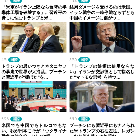
4/14
国際
4/13
国際
「米軍がイラン上陸なら台湾の半
結局ダメージを受けるのは米国。
導体工場を破壊する」。習近平の
イラン戦争の一時停戦ならずとも
脅しに怯むトランプと米…
中国のイメージに傷がつ…
4/6
国際
3/30
国際
トランプの思いつきとネタニヤフ
「トランプの娘婿は信用ならな
の暴走で世界が大混乱。プーチン
い」イランが交渉役として指名し
と習近平が“棚ぼた”を…
た“マトモな思考”を持つ…
5/26
国際
5/19
国際
米国でも中国でもトルコでもな
プーチンにも習近平にもナメられ
い。我が日本こそが「ウクライナ
た米トランプの右往左往。レガシ