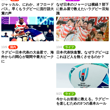
ジャッカル、にわか、オフロード
なぜ日本のジャージは横縞？部下
パス。早くもラグビーに流行語大
に飲み屋で教えたいラグビー豆知
賞の声
識
10/9
国内
10/4
ライフ
ラグビー日本代表の大金星で、海
日本代表快進撃。なぜラグビーは
外からの関心が期間中最大ピーク
これほど人を熱くさせるのか？
に
9/25
ライフ
今からお前達に教える。ラグビー
を楽しむための3つの基本ルール