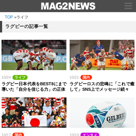
TOP
»
ライフ
ラグビーの記事一覧
10/24
ライフ
10/21
国内
ラグビー日本代表をBEST8にまで
ラグビーロスの悲鳴に「これで癒
導いた「自分を信じる力」の正体
して」SNS上でメッセージ続々
10/17
国内
10/10
エンタメ