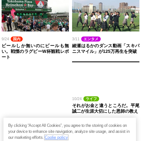
9/24
国内
3/11
エンタメ
ビールしか無いのにビールも無
綾瀬はるかのダンス動画「スキパ
い。戦慄のラグビーW杯観戦レポ
ニスマイル」が125万再生を突破
ート
10/24
ライフ
それがお金と違うところだ。平尾
誠二が生涯大切にした恩師の教え
By clicking “Accept All Cookies”, you agree to the storing of cookies on
your device to enhance site navigation, analyze site usage, and assist in
our marketing efforts.
Coolie policy