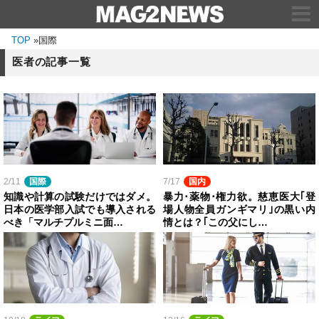
TOP
»
国際
医者の記事一覧
2/11
国際
7/17
国内
知識や計算の試験だけではダメ。
暴力･薬物･権力欲。慈恵医大｢登
日本の医学部入試でも導入される
場人物全員ガンギマリ｣の黒い内
べき「マルチプルミニ面…
情とは？｢この父にし…