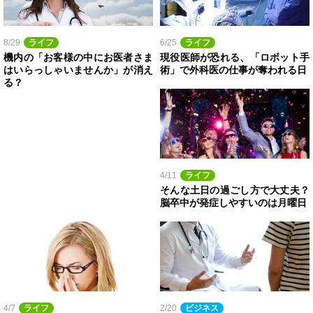
8/29
ライフ
6/25
ライフ
機内の「お客様の中にお医者さま
現役医師が恐れる、「ロボット手
はいらっしゃいませんか」が消え
術」で外科医の仕事が奪われる日
る？
4/11
ライフ
そんな土日の過ごし方で大丈夫？
脳卒中が発症しやすいのは月曜日
4/7
ライフ
2/20
ビジネス