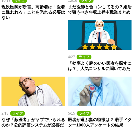
10/18
ライフ
12/16
ライフ
現役医師が断言。高齢者は「医者
まだ医師と合コンしてるの？婚活
に嫌われる」ことを恐れる必要は
で狙うべき年収上昇中職業まとめ
ない
4/27
ライフ
「効率よく腕のいい医者を探すに
は？」人気コンサルに聞いてみた
2/13
ライフ
5/15
ライフ
なぜ「藪医者」がヤブでいられる
医者が選ぶ妻の特徴は？ 若手ドク
のか？公的評価システムが必要だ
ター1000人アンケートの結果