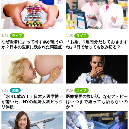
1/21
ライフ
11/8
ライフ
なぜ医者によって出す薬が違うの
「お薬、1週間分だしておきます
か？日本の医療に残された問題点
ね」3日で治っても飲み切る？
9/13
国際
8/29
ライフ
「水４L飲め！」日本人医学博士
医療業界の怖い話。なぜアトピー
が驚いた、NYの産婦人科ビック
はいつまで経っても治らないの
リ体験
か？