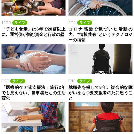
10/20
ライフ
9/22
ライフ
「子ども食堂」は6年で20倍以上
コロナ感染で気づいた活動の
に。運営側が悩む資金と行政の壁
力、“情報共有”というテクノロジ
ーの福音
8/28
ライフ
8/10
ライフ
「医療的ケア児支援法」施行2年
就職先を探して8年。複合的な障
でも見えない、当事者たちの生活
がいをもつ要支援者の死に思うこ
変化
と