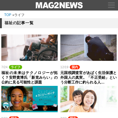
TOP
»
ライフ
福祉の記事一覧
7/24
ライフ
12/19
国内
福祉の未来はテクノロジーが拓
元国税調査官があばく生活保護と
く？安野貴博氏「新党みらい」の
外国人の真実。「不正受給」とい
公約に見る可能性と課題
う分断工作に釣られる人…