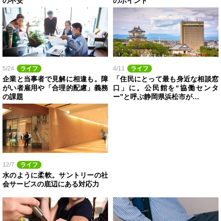
の不安
のポイント
5/24
ライフ
4/11
ライフ
企業と当事者で見解に相違も。障
「住民にとって最も身近な相談窓
がい者雇用や「合理的配慮」義務
口」に。公民館を“協働センタ
の課題
ー”と呼ぶ静岡県浜松市が…
12/7
ライフ
水のように柔軟。サントリーの社
会サービスの底辺にある対応力