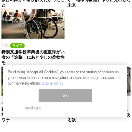
と
未来
4/20
ライフ
特別支援学校卒業後の重度障がい
者の「進路」にあと少しの柔軟性
を
By clicking “Accept All Cookies”, you agree to the storing of cookies on
your device to enhance site navigation, analyze site usage, and assist in
our marketing efforts.
Coolie policy
ok
4/14
キャリア
3/22
ライフ
settings
福祉領域で働く人たちに「社会
社会的排除のない国を作るには、
学」と「教育学」の素地が必要な
まず「普通」を取り除く必要があ
ワケ
る訳