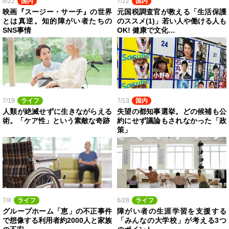
8/22
国内
7/22
国内
映画『スージー・サーチ』の世界
元国税調査官が教える「生活保護
とは真逆。知的障がい者たちの
のススメ(1)」若い人や働ける人も
SNS事情
OK! 健康で文化…
7/19
ライフ
7/13
国内
人類が絶滅せずに生きながらえる
失望の都知事選挙。どの候補も公
術。「ケア性」という素敵な奇跡
約にせず議論もされなかった「政
策」
7/4
ライフ
6/28
ライフ
グループホーム「恵」の不正事件
障がい者の生涯学習を支援する
で想像する利用者約2000人と家族
「みんなの大学校」が考える3つ