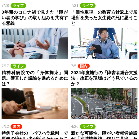
7/28
ライフ
7/21
ライフ
3年間のコロナ禍で見えた「障が
「個性重視」の教育方針返上で居
い者の学び」の取り組みを共有す
場所を失った女生徒の死に思うこ
る意義
と
7/17
ライフ
7/5
国内
精神科病院での「身体拘束」問
2024年度施行の「障害者総合支援
題。硬直した議論を進めるために
法」改正を現場はどう見ているの
は？
か？
5/12
国内
4/26
ライフ
特例子会社の「パワハラ裁判」で
新たな可能性。障がい者就労施設
原告の障がい者が訴えたかったこ
が「地域情報誌」作りに見出した