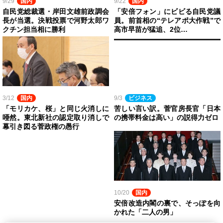
9/29
国内
9/22
国内
自民党総裁選・岸田文雄前政調会
「安倍フォン」にビビる自民党議
長が当選。決戦投票で河野太郎ワ
員。前首相の“テレアポ大作戦”で
クチン担当相に勝利
高市早苗が猛追、2位…
3/12
国内
9/3
ビジネス
「モリカケ、桜」と同じ火消しに
苦しい言い訳。菅官房長官「日本
唖然。東北新社の認定取り消しで
の携帯料金は高い」の説得力ゼロ
幕引き図る菅政権の愚行
10/20
国内
安倍改造内閣の裏で、そっぽを向
かれた「二人の男」