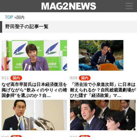
TOP
»
国内
野田聖子の記事一覧
9/11
国内
8/28
国内
なぜ高市早苗氏は日本経済復活を
「消去法で小泉進次郎」に日本は
掲げながら“飲みィのやりィの靖
耐えられるか？自民総裁選劇場が
国参拝”を選ぶのか？自…
ひた隠す「経済政策」マ…