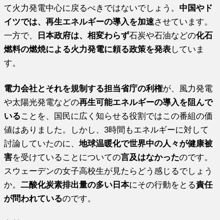
て火力発電中心に戻るべきではないでしょう。
中国やド
イツでは、再生エネルギーの導入を加速
させています。
一方で、
日本政府は、相変わらず
石炭や石油などの
化石
燃料の燃焼による火力発電に頼る政策を発表
していま
す。
電力会社とそれを規制する担当省庁の利権
が、風力発電
や太陽光発電などの
再生可能エネルギーの導入を阻んで
いる
ことを、国民に広く知らせる役割ではこの番組の価
値はありました。しかし、3時間もエネルギーに対して
討論していたのに、
地球温暖化で世界中の人々が健康被
害
を受けていることについての
言及はなかった
のです。
スウェーデンの女子高校生が見たらどう感じるでしょう
か。
二酸化炭素排出量の多い日本
にその行動をとる
責任
が問われている
のです。