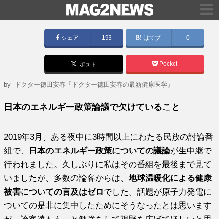
シェア
193
はてブ
0
Pocket
ポスト
by
ドクター徳田安春『ドクター徳田安春の最新健康医学』
日本のエネルギー政策論議で欠けていること
2019年3月、ある夜中に3時間以上にわたる民放の討論番
組で、
日本のエネルギー政策についての議論
が生中継で
行われました。久しぶりに私はその番組を最後まで見て
いましたが、多数の論客からは、
地球温暖化による健康
被害についての言及はゼロ
でした。話題が原子力発電に
ついての是非に集中したためにそうなったとは思います