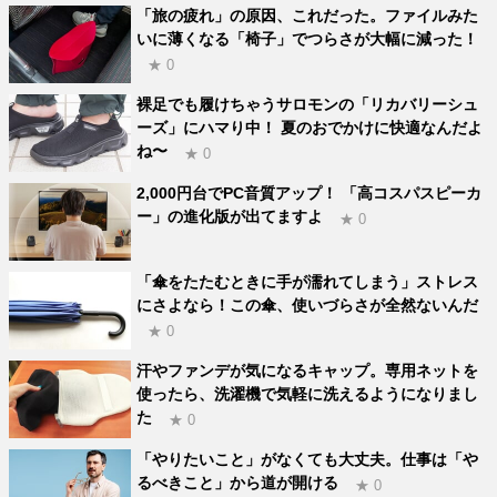
「旅の疲れ」の原因、これだった。ファイルみた
いに薄くなる「椅子」でつらさが大幅に減った！
★ 0
裸足でも履けちゃうサロモンの「リカバリーシュ
ーズ」にハマり中！ 夏のおでかけに快適なんだよ
ね〜
★ 0
2,000円台でPC音質アップ！ 「高コスパスピーカ
ー」の進化版が出てますよ
★ 0
「傘をたたむときに手が濡れてしまう」ストレス
にさよなら！この傘、使いづらさが全然ないんだ
★ 0
汗やファンデが気になるキャップ。専用ネットを
使ったら、洗濯機で気軽に洗えるようになりまし
た
★ 0
「やりたいこと」がなくても大丈夫。仕事は「や
るべきこと」から道が開ける
★ 0