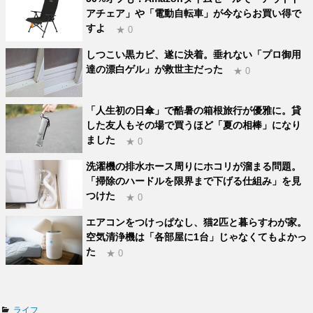
アチェア」や「電動自転車」が今ならお買い得で
すよ
★ 0
しつこい黒カビ、遂に決着。垂れない「プロ御用
達の漂白ゲル」が救世主だった
★ 0
「人生初の日傘」で酷暑の箱根旅行が優雅に。貸
した友人もその場で買うほど「夏の相棒」になり
ました
★ 0
洗濯機の排水ホース周りにホコリが溜まる問題。
「掃除のハードルを限界まで下げる仕組み」を見
つけた
★ 0
エアコンをつけっぱなし、猫2匹と暮らすわが家。
空気清浄機は「各部屋に1台」じゃなくてもよかっ
た
★ 0
カ
ライフ