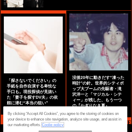
没後20年に動きだす“凍った
「探さないでください」の
時計”の針。世界的シティポ
手紙を自作自演する卑怯な
ップ大ブームの先駆者・滝
手口も。現役探偵が見抜い
沢洋一と「マジカル・シテ
た「妻子を探すDV夫」の依
ィー」が残した、もう一つ
頼に潜む“本当の狙い”
の『かぎりなき夏』
by
阿部泰尚『伝説の探偵』
by
都鳥 流星
By clicking “Accept All Cookies”, you agree to the storing of cookies on
your device to enhance site navigation, analyze site usage, and assist in
MAG2 NEWS HEADLINE
our marketing efforts.
Coolie policy