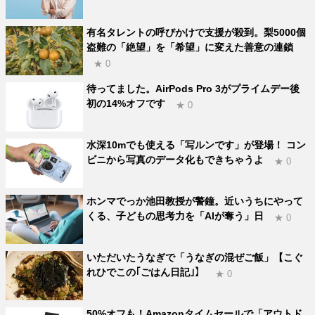
有名タレントの呼びかけで支援が殺到。梨5000個
盗難の「絶望」を「希望」に変えた善意の連鎖
★ 0
待ってました。AirPods Pro 3がプライムデー後
初の14%オフです
★ 0
水深10mでも使える「写ルンです」が登場！ コン
ビニから写真のデータ化もできちゃうよ
★ 0
ホンマでっか池田教授が警鐘。近いうちにやって
くる、子どもの思考力を「AIが奪う」日
★ 0
いただいたうなぎで「うなぎの混ぜご飯」【こぐ
れひでこの｢ごはん日記｣】
★ 0
50%オフも！Amazonタイムセールで「アウトド