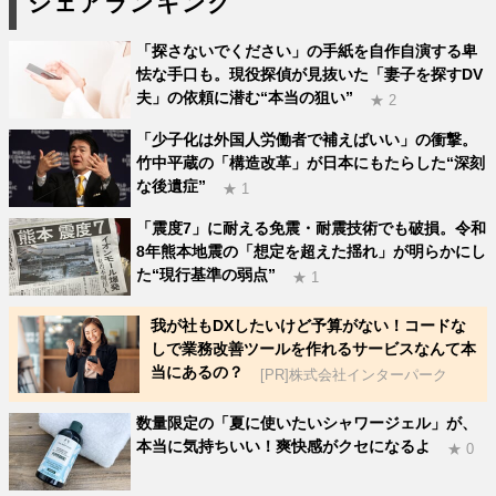
シェアランキング
「探さないでください」の手紙を自作自演する卑
怯な手口も。現役探偵が見抜いた「妻子を探すDV
夫」の依頼に潜む“本当の狙い”
★ 2
「少子化は外国人労働者で補えばいい」の衝撃。
竹中平蔵の「構造改革」が日本にもたらした“深刻
な後遺症”
★ 1
「震度7」に耐える免震・耐震技術でも破損。令和
8年熊本地震の「想定を超えた揺れ」が明らかにし
た“現行基準の弱点”
★ 1
我が社もDXしたいけど予算がない！コードな
しで業務改善ツールを作れるサービスなんて本
当にあるの？
[PR]株式会社インターパーク
数量限定の「夏に使いたいシャワージェル」が、
本当に気持ちいい！爽快感がクセになるよ
★ 0