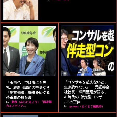
「コンサルを超えないと、
「玉虫色」では虫にも失
生き残れない」──元証券会
礼。維新“悲願”の中身なき
社社長・澤田聖陽が語る、
「副首都法」採決をめぐる
AI時代の"伴走型コンサ
茶番劇の舞台裏
ル"の正体
by
新恭（あらたきょう）『国家権
力＆メディア…
by
gyouza（まぐまぐ編集部）