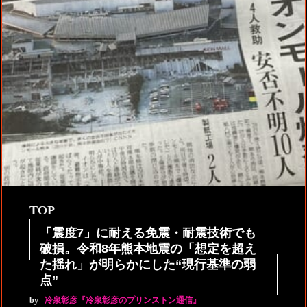
TOP
「震度7」に耐える免震・耐震技術でも
破損。令和8年熊本地震の「想定を超え
た揺れ」が明らかにした“現行基準の弱
点”
by
冷泉彰彦『冷泉彰彦のプリンストン通信』