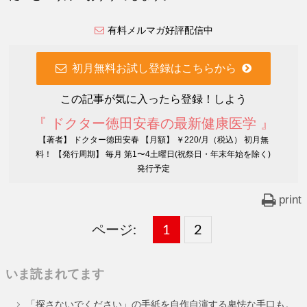
有料メルマガ好評配信中
初月無料お試し登録はこちらから
この記事が気に入ったら登録！しよう
『 ドクター徳田安春の最新健康医学 』
【著者】 ドクター徳田安春 【月額】 ￥220/月（税込） 初月無
料！ 【発行周期】 毎月 第1〜4土曜日(祝祭日・年末年始を除く)
発行予定
print
ページ:
固
1
固
2
,
定
定
いま読まれてます
ペ
ペ
「探さないでください」の手紙を自作自演する卑怯な手口も。