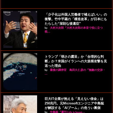
「少子化は外国人労働者で補えばいい」の
衝撃。竹中平蔵の「構造改革」が日本にも
たらした“深刻な後遺症”
by
大村大次郎『大村大次郎の本音で役に立つ
税…
トランプ「弱さの露呈」か「合理的な判
断」か？米国がイランへの大規模攻撃を見
送った理由
by
最後の調停官 島田久仁彦の『無敵の交渉・
…
巨大IT企業が抱える「見えない借金」は
250兆円。元Microsoftエンジニア中島聡
が解説する「AIブーム」の危うい裏側
by
中島聡『週刊 Life is beaut…