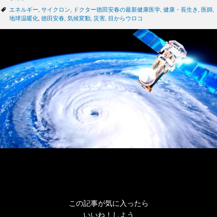
テ
タ
エネルギー
,
サイクロン
,
ドクター徳田安春の最新健康医学
,
健康・長生き
,
医師
,
ゴ
グ
地球温暖化
,
徳田安春
,
気候変動
,
災害
,
目からウロコ
リ
ー
この記事が気に入ったら
いいね！しよう