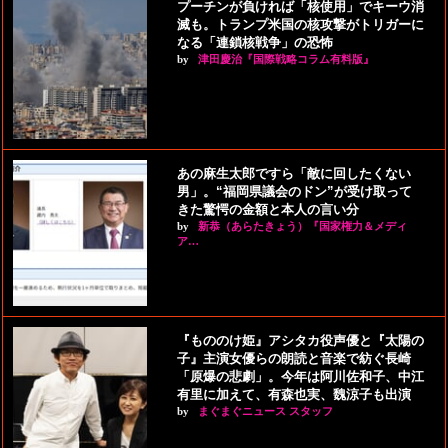
プーチンが負ければ「核使用」でキーウ消
滅も。トランプ米国の核攻撃がトリガーに
なる「連鎖核戦争」の恐怖
by
津田慶治『国際戦略コラム有料版』
あの麻生太郎ですら「敵に回したくない
男」。“福岡県議会のドン”が受け取って
きた驚愕の金額と本人の言い分
by
新恭（あらたきょう）『国家権力＆メディ
ア…
『もののけ姫』アシタカ役声優と『太陽の
子』主演女優らの朗読と音楽で紡ぐ長崎
「原爆の悲劇」。今年は阿川佐和子、中江
有里に加えて、有森也実、魏涼子も出演
by
まぐまぐニュース スタッフ