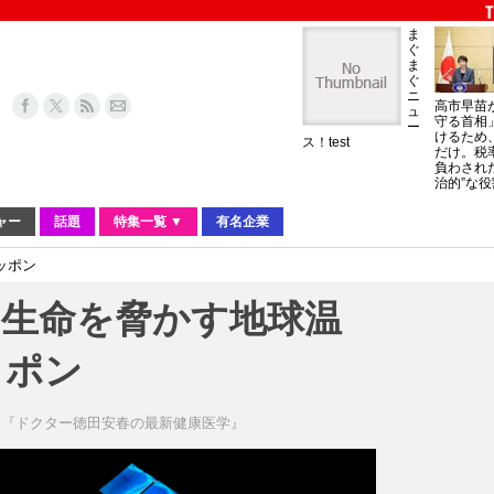
ま
ぐ
ま
ぐ
ニ
高市早苗
ュ
守る首相
ー
けるため
ス！test
だけ。税
負わされ
治的”な役
ャー
話題
特集一覧 ▼
有名企業
ッポン
。生命を脅かす地球温
ッポン
春『ドクター徳田安春の最新健康医学』