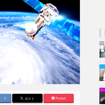
PR
ビ
エ
Pocket
0
ポスト