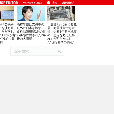
が「公約を
高市早苗は支持率の
「震度7」に耐える免
」を演じ続
ために日本を壊す。
震・耐震技術でも破
、ただそれ
食料品消費税1%の甘
損。令和8年熊本地震
率1％策が背
い誘惑に隠された2年
の「想定を超えた揺
た“極めて政
後の大増税
れ」が明らかにし
割
た“現行基準の弱点”