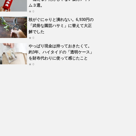
ム３選。
★ 0
枝がぐにゃりと潰れない。6,930円の
「武骨な園芸ハサミ」に替えて大正
解でした
★ 0
やっぱり現金は持っておきたくて。
約3年、ハイタイドの「透明ケース」
を財布代わりに使って感じたこと
★ 0