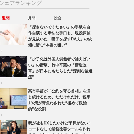
シェアランキング
週間
月間
総合
「探さないでください」の手紙を自
作自演する卑怯な手口も。現役探偵
が見抜いた「妻子を探すDV夫」の依
頼に潜む“本当の狙い”
 2
「少子化は外国人労働者で補えばい
い」の衝撃。竹中平蔵の「構造改
革」が日本にもたらした“深刻な後遺
症”
 1
高市早苗が「公約を守る首相」を演
じ続けるため、ただそれだけ。税率
1％策が背負わされた“極めて政治
的”な役割
 1
我が社もDXしたいけど予算がない！
コードなしで業務改善ツールを作れ