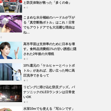
と防災体制が救った「多くの命」
★ 0
こまめな水分補給のハードルが下が
る「真空断熱ボトル」はこれ！日常
でもアウトドアでも大活躍な理由は
ね…
 0
高市早苗は支持率のために日本を壊
す。食料品消費税1%の甘い誘惑に隠
された2年後の大増税
★ 0
10%還元の「ケルヒャーとペットボ
トル」があれば、思い立った時に高
圧洗浄できるって
★ 0
リビングに溶け込む防災グッズ。パ
ナソニックのLEDランタンは日常使
いOK
★ 0
水深10mでも使える「写ルンです」