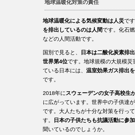
地球温暖化対策の責任
地球温暖化による気候変動は人災
です
を排出しているのは人間
です。化石燃
などの人間活動です。
国別で見ると、
日本は二酸化炭素排出
世界第4位
です。地球規模の大規模災
ている日本には、
温室効果ガス排出を
です。
2018年に
スウェーデンの女子高校生
に広がっています。世界中の子供達が
です。大人たちが十分な対策を行って
す。
日本の子供たちも抗議活動に参加
聞いているのでしょうか。