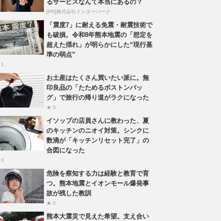
るサービスなんて本当にあるの？
[PR]株式会社インターパーク
「震度7」に耐える免震・耐震技術で
も破損。令和8年熊本地震の「想定を
超えた揺れ」が明らかにした“現行基
準の弱点”
 1
お土産はたくさん買いたい派に。無
印良品の「たためるボストンバッ
グ」で旅行の帰り道がラクになった
★ 0
イソップの店員さんに教わった、夏
のキッチンのニオイ対策。シンクに
数滴が「キッチンリセット完了」の
合図になった
 0
危険を察知する力は経験と教育で育
つ。熊本地震とイオンモール爆発事
故が残した教訓
★ 0
熊本大震災で見えた希望。支え合い