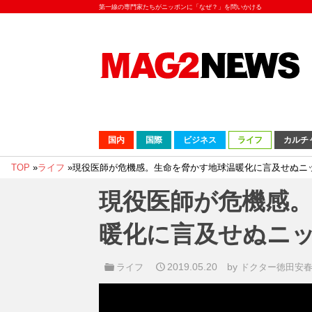
第一線の専門家たちがニッポンに「なぜ？」を問いかける
国内
国際
ビジネス
ライフ
カルチ
TOP
»
ライフ
»
現役医師が危機感。生命を脅かす地球温暖化に言及せぬニ
現役医師が危機感
暖化に言及せぬニ
2019.05.20
by
ライフ
ドクター徳田安