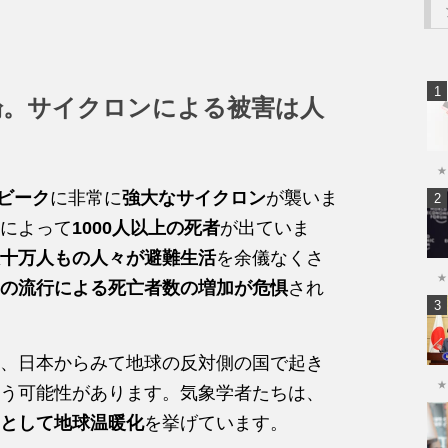
論。サイクロンによる被害は人
★
ンビーク
に非常に
強大なサイクロン
が襲いま
によって
1000人以上の死者
が出ていま
十万人もの人々が避難生活
を余儀なくさ
★
の流行による死亡者数の増加が危惧
され
、日本からみて地球の反対側の国で起き
★
う可能性があります。気象学者たちは、
として地球温暖化
を挙げています。