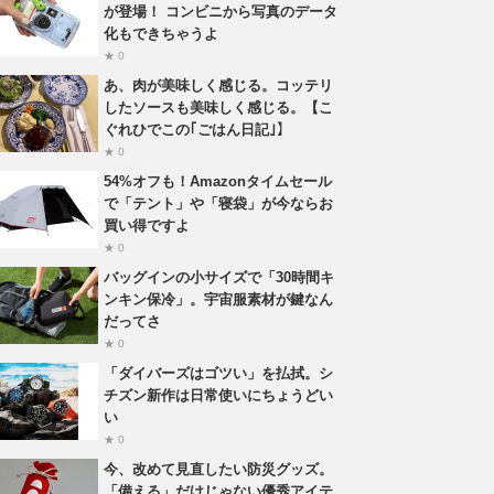
が登場！ コンビニから写真のデータ
化もできちゃうよ
★ 0
あ、肉が美味しく感じる。コッテリ
したソースも美味しく感じる。【こ
ぐれひでこの｢ごはん日記｣】
★ 0
54%オフも！Amazonタイムセール
で「テント」や「寝袋」が今ならお
買い得ですよ
★ 0
バッグインの小サイズで「30時間キ
ンキン保冷」。宇宙服素材が鍵なん
だってさ
★ 0
「ダイバーズはゴツい」を払拭。シ
チズン新作は日常使いにちょうどい
い
★ 0
今、改めて見直したい防災グッズ。
「備える」だけじゃない優秀アイテ