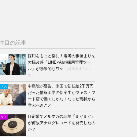
注目の記事
採用をもっと楽に！選考の歩留まりを
大幅改善「LINE×AIの採用管理ツー
ル」が効果的なワケ
（株式会社アイシ
ス）
中島聡が警告。米国で初任給2千万円
ジネス
だった情報工学の新卒生がファストフ
ード店で働くしかなくなった現状から
学ぶべきこと
IT企業でメルマガの老舗「まぐまぐ」
ンタメ
が何故アナログレコードを発売したの
か？