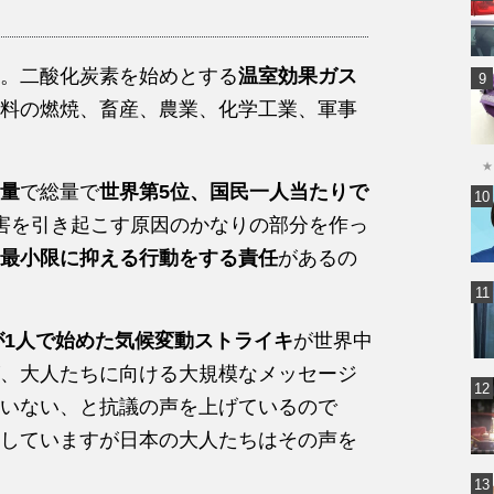
。二酸化炭素を始めとする
温室効果ガス
料の燃焼、畜産、農業、化学工業、軍事
★
量
で総量で
世界第5位、国民一人当たりで
害を引き起こす原因のかなりの部分を作っ
最小限に抑える行動をする責任
があるの
が1人で始めた気候変動ストライキ
が世界中
、大人たちに向ける大規模なメッセージ
いない、と抗議の声を上げているので
していますが日本の大人たちはその声を