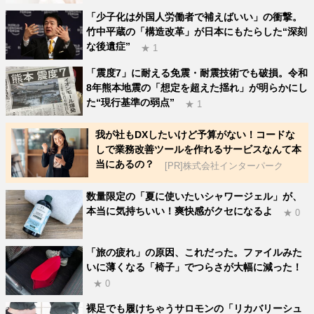
「少子化は外国人労働者で補えばいい」の衝撃。
竹中平蔵の「構造改革」が日本にもたらした“深刻
な後遺症”
★ 1
「震度7」に耐える免震・耐震技術でも破損。令和
8年熊本地震の「想定を超えた揺れ」が明らかにし
た“現行基準の弱点”
★ 1
我が社もDXしたいけど予算がない！コードな
しで業務改善ツールを作れるサービスなんて本
当にあるの？
[PR]株式会社インターパーク
数量限定の「夏に使いたいシャワージェル」が、
本当に気持ちいい！爽快感がクセになるよ
★ 0
「旅の疲れ」の原因、これだった。ファイルみた
いに薄くなる「椅子」でつらさが大幅に減った！
★ 0
裸足でも履けちゃうサロモンの「リカバリーシュ