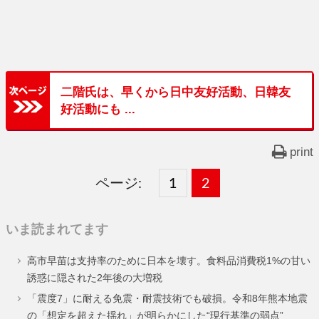
二階氏は、早くから日中友好活動、日韓友
好活動にも ...
print
ページ:
固
1
固
2
,
定
定
いま読まれてます
ペ
ペ
高市早苗は支持率のために日本を壊す。食料品消費税1%の甘い
ー
ー
誘惑に隠された2年後の大増税
ジ
ジ
「震度7」に耐える免震・耐震技術でも破損。令和8年熊本地震
の「想定を超えた揺れ」が明らかにした“現行基準の弱点”