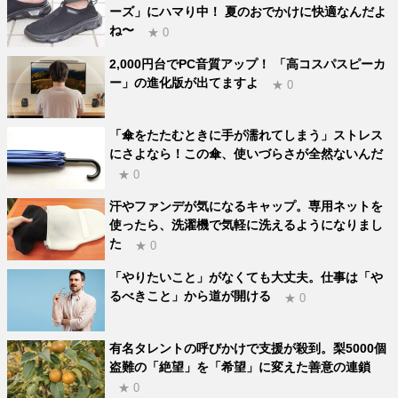
ーズ」にハマり中！ 夏のおでかけに快適なんだよ
ね〜
★ 0
2,000円台でPC音質アップ！ 「高コスパスピーカ
ー」の進化版が出てますよ
★ 0
「傘をたたむときに手が濡れてしまう」ストレス
にさよなら！この傘、使いづらさが全然ないんだ
★ 0
汗やファンデが気になるキャップ。専用ネットを
使ったら、洗濯機で気軽に洗えるようになりまし
た
★ 0
「やりたいこと」がなくても大丈夫。仕事は「や
るべきこと」から道が開ける
★ 0
有名タレントの呼びかけで支援が殺到。梨5000個
盗難の「絶望」を「希望」に変えた善意の連鎖
★ 0