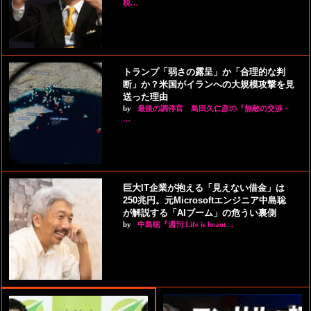
税…
トランプ「弱さの露呈」か「合理的な判
断」か？米国がイランへの大規模攻撃を見
送った理由
by
最後の調停官 島田久仁彦の『無敵の交渉・
…
巨大IT企業が抱える「見えない借金」は
250兆円。元Microsoftエンジニア中島聡
が解説する「AIブーム」の危うい裏側
by
中島聡『週刊 Life is beaut…