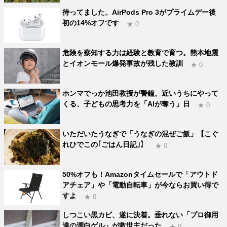
待ってました。AirPods Pro 3がプライムデー後
初の14%オフです
★ 0
危険を察知する力は経験と教育で育つ。熊本地震
とイオンモール爆発事故が残した教訓
★ 0
ホンマでっか池田教授が警鐘。近いうちにやって
くる、子どもの思考力を「AIが奪う」日
★ 0
いただいたうなぎで「うなぎの混ぜご飯」【こぐ
れひでこの｢ごはん日記｣】
★ 0
50%オフも！Amazonタイムセールで「アウトド
アチェア」や「電動自転車」が今ならお買い得で
すよ
★ 0
しつこい黒カビ、遂に決着。垂れない「プロ御用
達の漂白ゲル」が救世主だった
★ 0