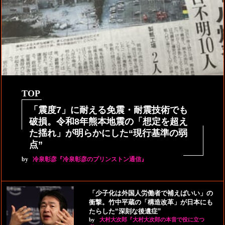
TOP
「震度7」に耐える免震・耐震技術でも
破損。令和8年熊本地震の「想定を超え
た揺れ」が明らかにした“現行基準の弱
点”
by
冷泉彰彦『冷泉彰彦のプリンストン通信』
「少子化は外国人労働者で補えばいい」の
衝撃。竹中平蔵の「構造改革」が日本にも
たらした“深刻な後遺症”
by
大村大次郎『大村大次郎の本音で役に立つ