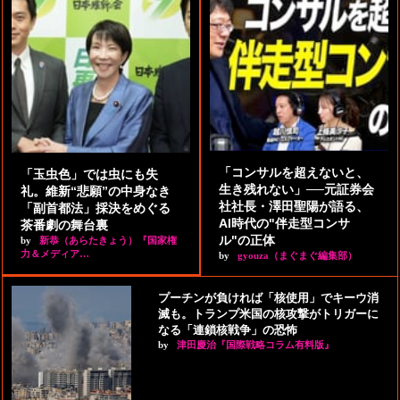
「コンサルを超えないと、
「玉虫色」では虫にも失
生き残れない」──元証券会
礼。維新“悲願”の中身なき
社社長・澤田聖陽が語る、
「副首都法」採決をめぐる
AI時代の"伴走型コンサ
茶番劇の舞台裏
ル"の正体
by
新恭（あらたきょう）『国家権
力＆メディア…
by
gyouza（まぐまぐ編集部）
プーチンが負ければ「核使用」でキーウ消
滅も。トランプ米国の核攻撃がトリガーに
なる「連鎖核戦争」の恐怖
by
津田慶治『国際戦略コラム有料版』