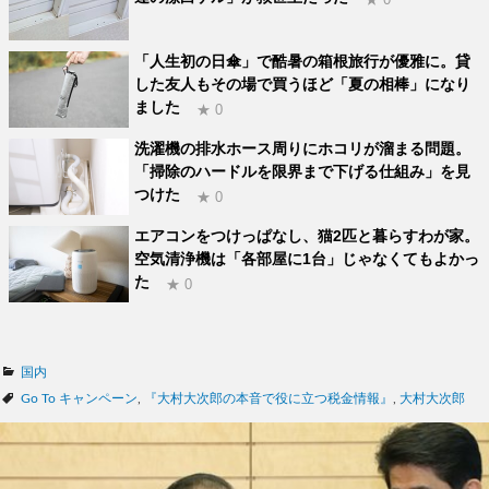
「人生初の日傘」で酷暑の箱根旅行が優雅に。貸
した友人もその場で買うほど「夏の相棒」になり
ました
★ 0
洗濯機の排水ホース周りにホコリが溜まる問題。
「掃除のハードルを限界まで下げる仕組み」を見
つけた
★ 0
エアコンをつけっぱなし、猫2匹と暮らすわが家。
空気清浄機は「各部屋に1台」じゃなくてもよかっ
た
★ 0
カ
国内
テ
タ
Go To キャンペーン
,
『大村大次郎の本音で役に立つ税金情報』
,
大村大次郎
ゴ
グ
リ
ー