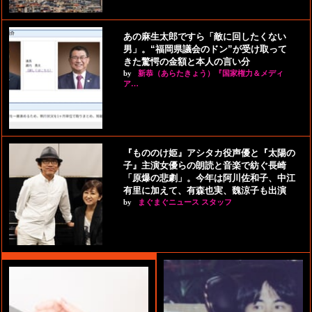
あの麻生太郎ですら「敵に回したくない
男」。“福岡県議会のドン”が受け取って
きた驚愕の金額と本人の言い分
by
新恭（あらたきょう）『国家権力＆メディ
ア…
『もののけ姫』アシタカ役声優と『太陽の
子』主演女優らの朗読と音楽で紡ぐ長崎
「原爆の悲劇」。今年は阿川佐和子、中江
有里に加えて、有森也実、魏涼子も出演
by
まぐまぐニュース スタッフ