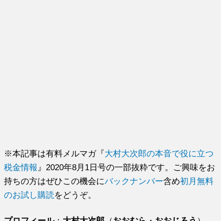
※本記事は有料メルマガ『
大村大次郎の本音で役に立つ
税金情報
』2020年8月1日号の一部抜粋です。ご興味をお
持ちの方はぜひこの機会に
バックナンバー
含め
初月無料
のお試し購読
をどうぞ。
プロフィール
：
大村大次郎
（
おおむら
・
おおじろう
）