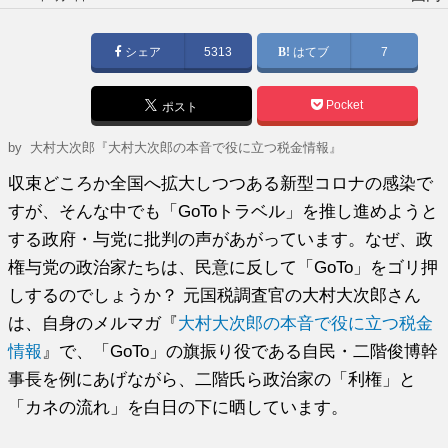
稿
日:
シェア
5313
はてブ
7
Pocket
ポスト
by
大村大次郎『大村大次郎の本音で役に立つ税金情報』
収束どころか全国へ拡大しつつある新型コロナの感染で
すが、そんな中でも「GoToトラベル」を推し進めようと
する政府・与党に批判の声があがっています。なぜ、政
権与党の政治家たちは、民意に反して「GoTo」をゴリ押
しするのでしょうか？ 元国税調査官の大村大次郎さん
は、自身のメルマガ『
大村大次郎の本音で役に立つ税金
情報
』で、「GoTo」の旗振り役である自民・二階俊博幹
事長を例にあげながら、二階氏ら政治家の「利権」と
「カネの流れ」を白日の下に晒しています。