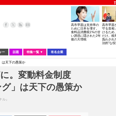
高市早苗は支持率の
高市早苗
ために日本を壊す。
守る首相
食料品消費税1%の甘
けるため
い誘惑に隠された2年
だけ。税
後の大増税
負わされ
治的”な役
ャー
話題
特集一覧 ▼
有名企業
」は天下の愚策か
滞に。変動料金制度
ング」は天下の愚策か
ーナル』