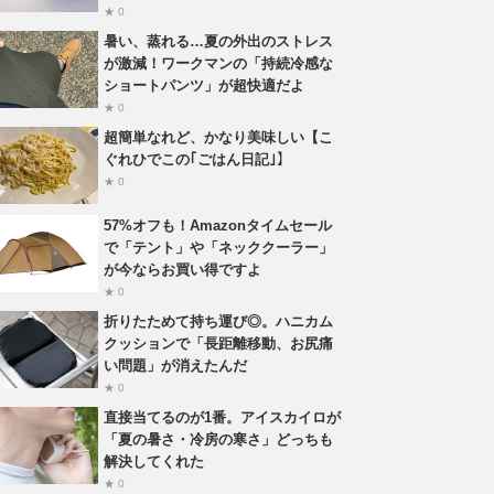
★ 0
暑い、蒸れる…夏の外出のストレス
が激減！ワークマンの「持続冷感な
ショートパンツ」が超快適だよ
★ 0
超簡単なれど、かなり美味しい【こ
ぐれひでこの｢ごはん日記｣】
★ 0
57%オフも！Amazonタイムセール
で「テント」や「ネッククーラー」
が今ならお買い得ですよ
★ 0
折りたためて持ち運び◎。ハニカム
クッションで「長距離移動、お尻痛
い問題」が消えたんだ
★ 0
直接当てるのが1番。アイスカイロが
「夏の暑さ・冷房の寒さ」どっちも
解決してくれた
★ 0