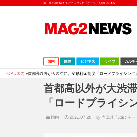
第一線の専門家たちがニッポンに「なぜ？」を問いかける
国内
国際
ビジネス
ライフ
カルチ
TOP
»
国内
»
首都高以外が大渋滞に。変動料金制度「ロードプライシング
首都高以外が大渋
「ロードプライシ
2021.07.28
by
国内
内田誠『uttiiジャ