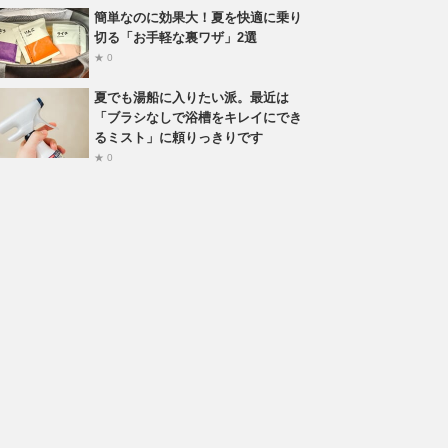
簡単なのに効果大！夏を快適に乗り
切る「お手軽な裏ワザ」2選
★ 0
夏でも湯船に入りたい派。最近は
「ブラシなしで浴槽をキレイにでき
るミスト」に頼りっきりです
★ 0