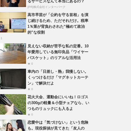
るサービスなんて本当にあるの？
[PR]株式会社インターパーク
高市早苗が「公約を守る首相」を演
じ続けるため、ただそれだけ。税率
1％策が背負わされた“極めて政治
的”な役割
 1
見えない収納が苦手な私の定番。10
年愛用している無印良品「ワイヤー
バスケット」のリアルな活用法
★ 0
車内の「日差し・熱」我慢しない。
くっつけるだけ「マグネットカーテ
ン」で解決だよ
★ 0
花火大会、運動会にいいね！ロゴス
の300gの軽量＆小型チェアなら、い
つものリュックにも入るよ
★ 0
恋愛中は「気づけない」という危険
も。現役探偵が見てきた「友人の