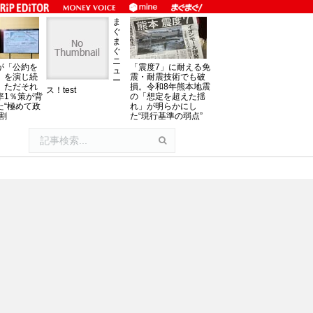
ま
ぐ
ま
ぐ
ニ
が「公約を
「震度7」に耐える免
ュ
」を演じ続
震・耐震技術でも破
ー
、ただそれ
損。令和8年熊本地震
ス！test
率1％策が背
の「想定を超えた揺
た“極めて政
れ」が明らかにし
割
た“現行基準の弱点”