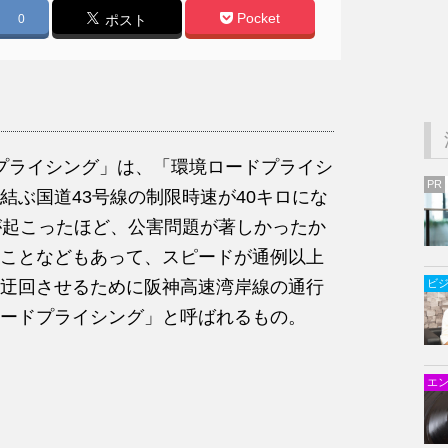
Pocket
0
ポスト
ドプライシング」は、「環境ロードプライシ
PR
結ぶ国道43号線の制限時速が40キロにな
が起こったほど、公害問題が著しかったか
ことなどもあって、スピードが通例以上
迂回させるために阪神高速湾岸線の通行
ビ
ードプライシング」と呼ばれるもの。
エ