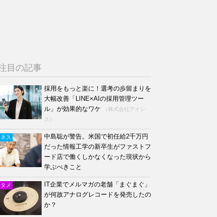
注目の記事
採用をもっと楽に！選考の歩留まりを
大幅改善「LINE×AIの採用管理ツー
ル」が効果的なワケ
（株式会社アイシ
ス）
中島聡が警告。米国で初任給2千万円
ジネス
だった情報工学の新卒生がファストフ
ード店で働くしかなくなった現状から
学ぶべきこと
IT企業でメルマガの老舗「まぐまぐ」
ンタメ
が何故アナログレコードを発売したの
か？