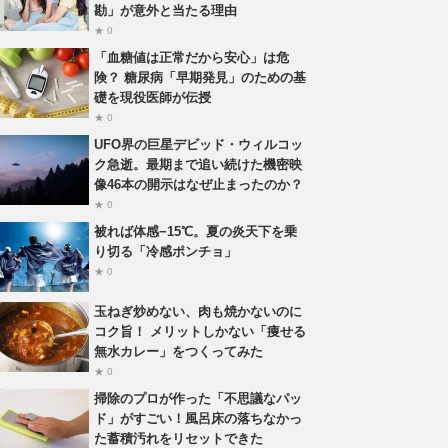
勘」が意外と当たる理由
★ 0
「血糖値は正常だから安心」は危
険？ 糖尿病「早期発見」のための基
礎を現役医師が伝授
★ 0
UFO界の巨星デビッド・ウィルコッ
ク急逝。最期まで追い続けた機密映
像46本の開示はなぜ止まったのか？
★ 0
被れば体感−15℃。夏の炎天下を乗
り切る「冷感ポンチョ」
★ 0
玉ねぎ炒めない、肉も焼かないのに
コク旨！ メリットしかない「痩せる
無水カレー」をつくってみた
★ 0
掃除のプロが作った「不思議なパッ
ド」がすごい！風呂床の落ちなかっ
た蓄積汚れをリセットできた