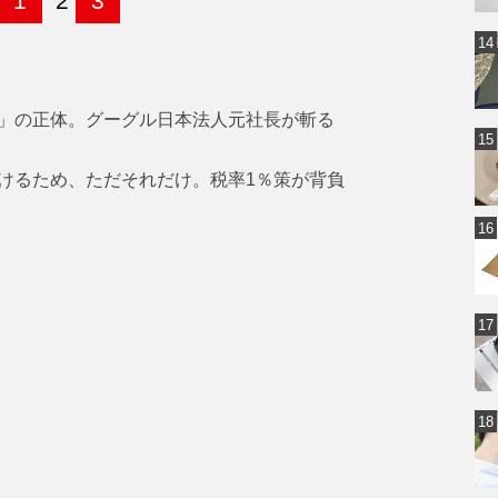
1
2
3
」の正体。グーグル日本法人元社長が斬る
けるため、ただそれだけ。税率1％策が背負