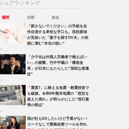
シェアランキング
週間
月間
総合
「探さないでください」の手紙を自
作自演する卑怯な手口も。現役探偵
が見抜いた「妻子を探すDV夫」の依
頼に潜む“本当の狙い”
 2
「少子化は外国人労働者で補えばい
い」の衝撃。竹中平蔵の「構造改
革」が日本にもたらした“深刻な後遺
症”
 1
「震度7」に耐える免震・耐震技術で
も破損。令和8年熊本地震の「想定を
超えた揺れ」が明らかにした“現行基
準の弱点”
 1
我が社もDXしたいけど予算がない！
コードなしで業務改善ツールを作れ