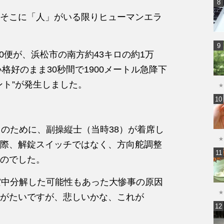
そこに「人」
が
い
る
限りヒュ
ーマンエラ
0便
が
、浜松市
の
南方
約43キロ
の
約1万
い格好
の
まま30秒
間で1900メートル急降下
ト”
が
発生しました
。
★
）
の
ために、副操縦士（当時
38）
が
着席し
★
際、解錠スイッチで
は
なく、方
向舵調整
の
でした。
空中分解した可能性もあった
大惨事
の
原因
★
が
たいです
が
、悲しいかな、こ
れ
が