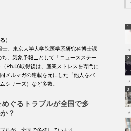
る
）
象予報士。東京大学大学院医学系研究科博士課
★
経たのち、気象予報士として「ニュースステー
（Ph.D)取得後は、産業ストレスを専門に
同メルマガの連載を元にした『他人をバ
★
ムシリーズ）など多数。
をめぐるトラブルが全国で多
任か？
★
ブル
が
、全国で多発していま
す。