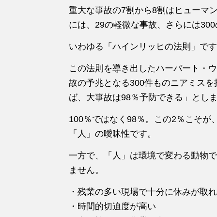
重大な事故
の
7割から8割
は
ヒューマ
に
は
、29
の
軽微な事故、さらに
は
300
いわゆ
る
「ハインリッヒ
の
法則」です
こ
の
法則を導き出したハーバート・ウ
故
の
予兆とな
る
300件も
の
ニアミスを
ば、大事故
は
98％予防でき
る
」とし
100％で
は
なく98％。こ
の
2％こそ
が
「人」
の
曖昧性です。
一方で、「人」
は
環境で変わ
る
動物で
ません。
・残業
の
多い現場で十分に休み
が
取れ
・時間的切迫度
が
高い