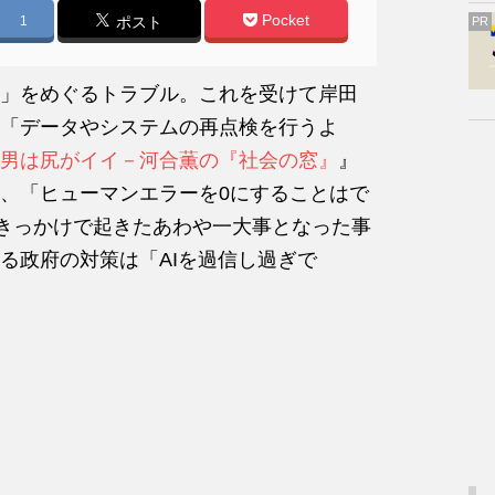
Pocket
1
ポスト
PR
」をめぐるトラブル。これを受けて岸田
「データやシステムの再点検を行うよ
男は尻がイイ－河合薫の『社会の窓』
』
、「ヒューマンエラーを0にすることはで
がきっかけで起きたあわや一大事となった事
る政府の対策は「AIを過信し過ぎで