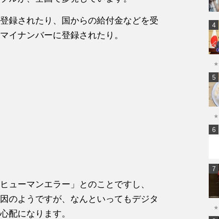
登録されたり、国から
の
給付
金などを受
マイナンバーに登録された
り。
★
★
＝ヒューマンエラー」と
の
こと
ですし、
因
の
ようです
が
、なんといっ
てもデジタ
★
心配になります。