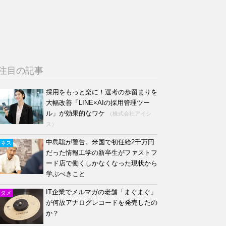
注目の記事
採用をもっと楽に！選考の歩留まりを
大幅改善「LINE×AIの採用管理ツー
ル」が効果的なワケ
（株式会社アイシ
ス）
中島聡が警告。米国で初任給2千万円
ジネス
だった情報工学の新卒生がファストフ
ード店で働くしかなくなった現状から
学ぶべきこと
IT企業でメルマガの老舗「まぐまぐ」
ンタメ
が何故アナログレコードを発売したの
か？