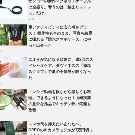
サンコーの新作マグネットケーブル
は全盛り。奪うのは「絡まりストレ
ス」だけ
★ 0
夏アクティビティに安心感をプラ
ス！ 操作性もそのまま、写真も綺麗
に撮れる「防水スマホケース」にや
っと出会った
 0
ニオイが気になる頭皮に、週2回のス
ペシャルケア。ダヴィネスの「海塩
スクラブ」で夏の不快感が軽くなっ
た
 0
「レシピ動画を観ながら楽しくお料
理」できるようになった！山崎実業
の意外な逸品でキッチン狭い問題も
改善
 0
スマホ代を抑えたいあなたへ。
OPPOのAIカメラモデルが3万円切っ