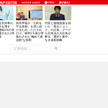
は支持率の
高市早苗が「公約を
円安と国債急落を招
本を壊す。
守る首相」を演じ続
いた「骨太ショッ
費税1%の甘
けるため、ただそれ
ク」の正体。グーグ
隠された2年
だけ。税率1％策が背
ル日本法人元社長が
税
負わされた“極めて政
斬る「選択と集中」
治的”な役割
なき成長戦略