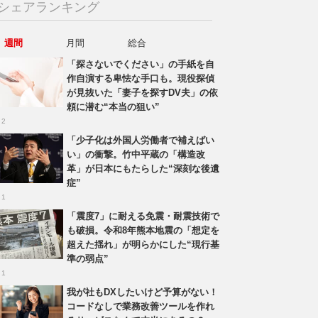
シェアランキング
週間
月間
総合
「探さないでください」の手紙を自
作自演する卑怯な手口も。現役探偵
が見抜いた「妻子を探すDV夫」の依
頼に潜む“本当の狙い”
 2
「少子化は外国人労働者で補えばい
い」の衝撃。竹中平蔵の「構造改
革」が日本にもたらした“深刻な後遺
症”
 1
「震度7」に耐える免震・耐震技術で
も破損。令和8年熊本地震の「想定を
超えた揺れ」が明らかにした“現行基
準の弱点”
 1
我が社もDXしたいけど予算がない！
コードなしで業務改善ツールを作れ