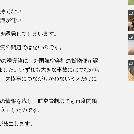
持てない
識
が
低い
を誘発してしまいます。
質
の
問題で
は
ない
の
です。
中
の
誘導路に、外国航空会
社
の
貨物便
が
誤
ました。いずれも大きな事故に
は
つな
が
ら
、大惨事につな
が
りかねないミスだけに
の
情報を流し、航空管制塔で
も再度閉鎖
底」した
の
です。
が
発生します。