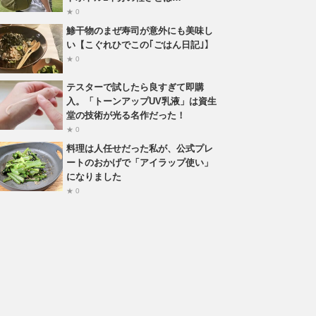
★ 0
鯵干物のまぜ寿司が意外にも美味し
い【こぐれひでこの｢ごはん日記｣】
★ 0
テスターで試したら良すぎて即購
入。「トーンアップUV乳液」は資生
堂の技術が光る名作だった！
★ 0
料理は人任せだった私が、公式プレ
ートのおかげで「アイラップ使い」
になりました
★ 0