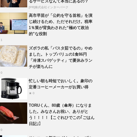
るサービスなんて本当にあるの？
[PR]株式会社インターパーク
高市早苗が「公約を守る首相」を演
じ続けるため、ただそれだけ。税率
1％策が背負わされた“極めて政治
的”な役割
 1
ズボラの私「パスタ茹でるの」やめ
ました。トップバリュの1食86円
「冷凍スパゲッティ」で夏休みラン
チが楽ちんに
 0
忙しい朝も時短でおいしく。象印の
定番コーヒーメーカーがお買い得
★ 0
TORUくん、80歳（傘寿）になりま
した。みなさんお祝い、ありがと
う！！！！【こぐれひでこの｢ごはん
日記｣】
 0