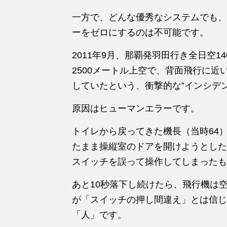
一方で、どんな優秀なシステムでも、
ーをゼロにす
る
の
は
不可能です。
2011年9月、那覇発羽田行き全日空14
2500メートル上空で、背面飛行に近
していたという、衝撃的な”インシデン
原因
は
ヒューマンエラーです。
トイレから戻ってきた機長（当時64
たまま操縦室
の
ドアを開けようとした
スイッチを誤って操作してしまったも
あと10秒落下し続けたら、飛行機
は
が
「スイッチ
の
押し間違え」と
は
信じ
「人」です。