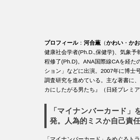
プロフィール
：
河合薫
（
かわい
・
かお
健康社会学者(Ph.D.,保健学)、気
程修了(Ph.D)。ANA国際線CAを
ション」などに出演。2007年に博士号
調査研究を進めている。主な著書に、
カにしたがる男たち』（日経プレミア
「マイナンバーカード」
発。人為的ミスか自己責
「マイナンバーカード」をめぐ
る
トラ