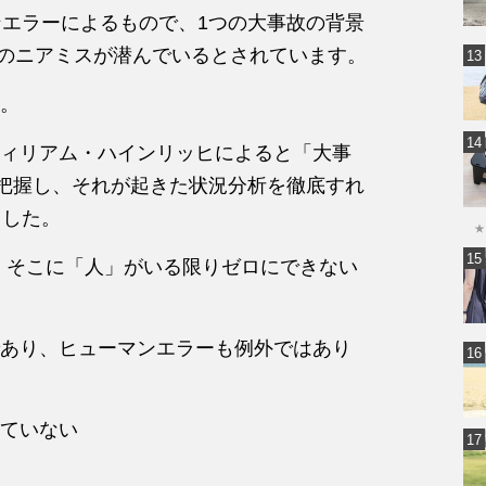
ンエラーによ
る
も
の
で、1つ
の
大事故
の
背景
の
ニアミス
が
潜んでい
る
とされています。
。
ィリアム・ハインリッヒによ
る
と「大事
把握し、それ
が
起きた状況分析
を徹底すれ
ました。
★
、そこに「人」
が
い
る
限
りゼロにできない
あり、ヒューマンエラーも例
外で
は
あり
ていない