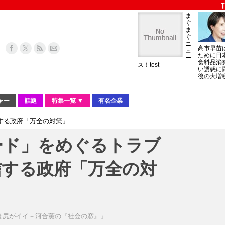
ま
ぐ
ま
ぐ
ニ
高市早苗
ュ
ために日
ー
食料品消
ス！test
い誘惑に
後の大増
ャー
話題
特集一覧 ▼
有名企業
する政府「万全の対策」
ード」をめぐるトラブ
信する政府「万全の対
は尻がイイ－河合薫の『社会の窓』』