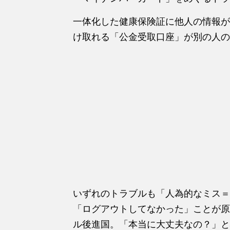
一体化した健康保険証に他人
の
情報
が
け取れ
る
「公金受取口座」
が
別
の
人
の
いずれ
の
トラブルも「人為的なミス
「ログアウトしてなかった」こと
が
原
ル後進国。「本当に大丈夫な
の
？」と