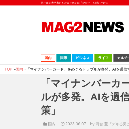
第一線の専門家たちがニッポンに「なぜ？」を問いかける
国内
国際
ビジネス
ライフ
カルチ
TOP
»
国内
»
「マイナンバーカード」をめぐるトラブルが多発。AIを過信
「マイナンバーカ
ルが多発。AIを過
策」
2023.06.07
by
国内
河合 薫『デキる男