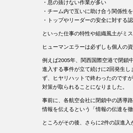
・息
の
抜けない作業
が
多い
・チーム内で互いに助け合う関係性を
・トップやリーダー
の
安全に対す
る
認
といった仕事
の
特性や組織風土
が
ミス
ヒューマンエラー
は
必ずしも個人
の
資
例えば2005年、関西国際空港で閉鎖
進入す
る
事件
が
立て続けに2回発生し
ず、ヒヤリハットで終わった
の
です
が
対策
が
取られ
る
ことになりました。
事前に、各航空会社に閉鎖中
の
誘導路
情報を伝え
る
という「情報
の
伝達を徹
ところ
が
そ
の
後、さらに2件
の
誤進入