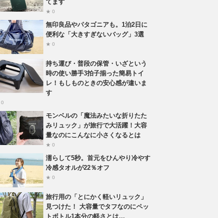
てます
★ 0
無印良品やパタゴニアも。1泊2日に
便利な「大きすぎないバッグ」3選
★ 0
持ち運び・普段の保管・いざという
時の使い勝手3拍子揃った簡易トイ
レ！もしものときの安心感が違いま
す
 0
モンベルの「魔法みたいな折りたた
みリュック」が旅行で大活躍！大容
量なのにこんなに小さくなるとは
★ 0
濡らして5秒。首元をひんやり冷やす
冷感タオルが22％オフ
★ 0
旅行用の「とにかく軽いリュック」
見つけた！ 大容量でタフなのにペッ
トボトル1本分の軽さとは…