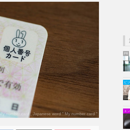
PR
ビ
エ
 number card , Japanese word " My number card "