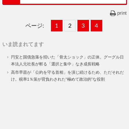
print
ページ:
固
1
固
2
,
固
3
,
固
4
,
定
定
定
定
いま読まれてます
ペ
ペ
ペ
ペ
円安と国債急落を招いた「骨太ショック」の正体。グーグル日
ー
ー
ー
ー
本法人元社長が斬る「選択と集中」なき成長戦略
ジ
ジ
ジ
ジ
高市早苗が「公約を守る首相」を演じ続けるため、ただそれだ
け。税率1％策が背負わされた“極めて政治的”な役割