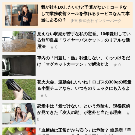
我が社もDXしたいけど予算がない！コードな
しで業務改善ツールを作れるサービスなんて本
当にあるの？
[PR]株式会社インターパーク
見えない収納が苦手な私の定番。10年愛用してい
る無印良品「ワイヤーバスケット」のリアルな活
用法
★ 0
車内の「日差し・熱」我慢しない。くっつけるだ
け「マグネットカーテン」で解決だよ
★ 0
花火大会、運動会にいいね！ロゴスの300gの軽量
＆小型チェアなら、いつものリュックにも入るよ
★ 0
恋愛中は「気づけない」という危険も。現役探偵
が見てきた「友人の勘」が意外と当たる理由
★
0
「血糖値は正常だから安心」は危険？ 糖尿病「早