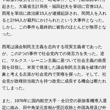
起きた。大蔵省主計局長・福田赳夫を筆頭に官僚13人、
西尾を筆頭に政治家15人が逮捕起訴され、民間人を入れ
ると計64人が裁判にかけられたという大事件となった。
しかし、この事件も最終的に被告のほとんどが無罪とな
った。
西尾は議会制民主主義を志向する現実主義者であった
が、この2つの事件で社会党内での発言力を失った。逆
に、マルクス・レーニン主義に基づいて社会主義の衛星
国を目指し、米英で発達した議会制民主主義を破壊の対
象と考える左派が社会党内で実権を握った。そして、社
会党が政権担当能力を持つ政党に成長する機会は断たれ
てしまった。
また、1976年に国内航空大手・全日空の新旅客機導入選
定に絡み、田中角栄元首相が受託収賄と外国為替及び外