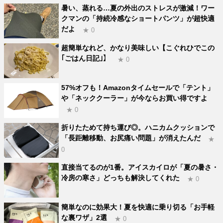
暑い、蒸れる…夏の外出のストレスが激減！ワー
クマンの「持続冷感なショートパンツ」が超快適
だよ
★ 0
超簡単なれど、かなり美味しい【こぐれひでこの
｢ごはん日記｣】
★ 0
57%オフも！Amazonタイムセールで「テント」
や「ネッククーラー」が今ならお買い得ですよ
★ 0
折りたためて持ち運び◎。ハニカムクッションで
「長距離移動、お尻痛い問題」が消えたんだ
★
0
直接当てるのが1番。アイスカイロが「夏の暑さ・
冷房の寒さ」どっちも解決してくれた
★ 0
簡単なのに効果大！夏を快適に乗り切る「お手軽
な裏ワザ」2選
★ 0