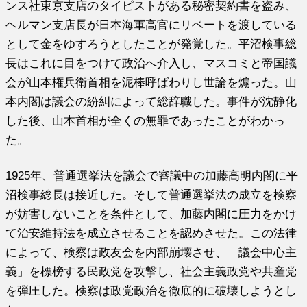
ンス社東京支店のタイピストがある秘密契約書を盗み、
ヘルマン支店長が日本海軍高官にリベートを渡している
として金をゆすろうとしたことが発覚した。平沼検事総
長はこれに目をつけて政治へ介入し、マスコミと帝国議
会が山本権兵衛首相を泥棒呼ばわりし世論を煽った。山
本内閣は議会の紛糾によって総辞職した。事件が沈静化
した後、山本首相が全くの無罪であったことがわかっ
た。
1925年、普通選挙法を議会で審議中の加藤高明内閣に平
沼検事総長は接近した。そして普通選挙法の成立を検察
が妨害しないことを条件として、加藤内閣に圧力をかけ
て治安維持法を成立させることを認めさせた。この法律
によって、検察は政友会を内部崩壊させ、「議会中心主
義」を標榜する民政党を攻撃し、社会主義政党や共産党
を弾圧した。検察は政党政治を徹底的に破壊しようとし