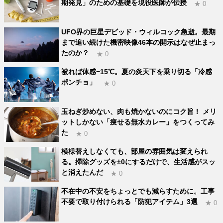
期発見」のための基礎を現役医師が伝授
★ 0
UFO界の巨星デビッド・ウィルコック急逝。最期
まで追い続けた機密映像46本の開示はなぜ止まっ
たのか？
★ 0
被れば体感−15℃。夏の炎天下を乗り切る「冷感
ポンチョ」
★ 0
玉ねぎ炒めない、肉も焼かないのにコク旨！ メリ
ットしかない「痩せる無水カレー」をつくってみ
た
★ 0
模様替えしなくても、部屋の雰囲気は変えられ
る。掃除グッズを±0にするだけで、生活感がスッ
と消えたんだ
★ 0
不在中の不安をちょっとでも減らすために。工事
不要で取り付けられる「防犯アイテム」3選
★ 0