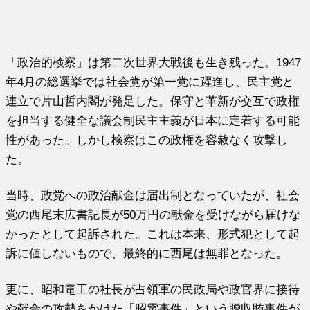
「政治的検察」は第二次世界大戦後も生き残った。1947
年4月の総選挙では社会党が第一党に躍進し、民主党と
連立で片山哲内閣が発足した。保守と革新が交互で政権
を担当する健全な議会制民主主義が日本に定着する可能
性があった。しかし検察はこの政権を容赦なく攻撃し
た。
当時、政党への政治献金は届出制となっていたが、社会
党の西尾末広書記長が50万円の献金を受けながら届けな
かったとして起訴された。これは本来、形式犯として起
訴に値しないもので、最終的に西尾は無罪となった。
更に、昭和電工の社長が占領軍の民政局や政官界に接待
や献金の攻勢をかけた「昭電事件」という贈収賄事件が