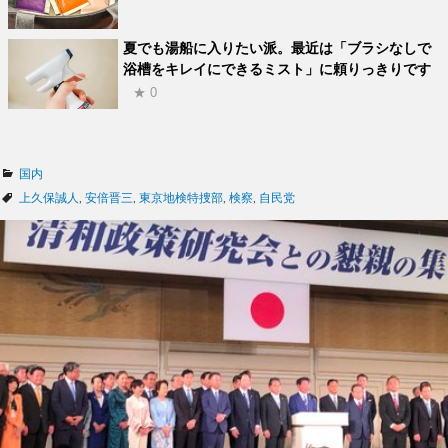
夏でも湯船に入りたい派。最近は「ブラシなしで
浴槽をキレイにできるミスト」に頼りっきりです
★ 0
カ
国内
テ
タ
上久保誠人
,
安倍晋三
,
東京地検特捜部
,
検察
,
自民党
ゴ
グ
リ
ー