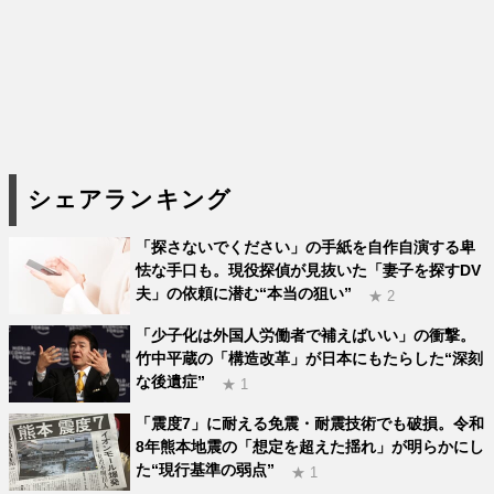
シェアランキング
「探さないでください」の手紙を自作自演する卑
怯な手口も。現役探偵が見抜いた「妻子を探すDV
夫」の依頼に潜む“本当の狙い”
★ 2
「少子化は外国人労働者で補えばいい」の衝撃。
竹中平蔵の「構造改革」が日本にもたらした“深刻
な後遺症”
★ 1
「震度7」に耐える免震・耐震技術でも破損。令和
8年熊本地震の「想定を超えた揺れ」が明らかにし
た“現行基準の弱点”
★ 1