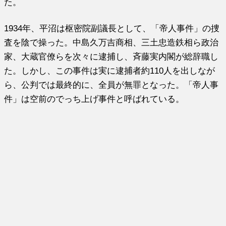
た。
1934年、平沼は枢密院副議長として、「帝人事件」の捜
査を陰で操った。中島久万吉商相、三土忠造鉄相ら政治
家、大蔵官僚らを次々に逮捕し、斉藤実内閣が総辞職し
た。しかし、この事件は実に逮捕者約110人を出しなが
ら、公判では最終的に、全員が無罪となった。「帝人事
件」は空前のでっち上げ事件と呼ばれている。