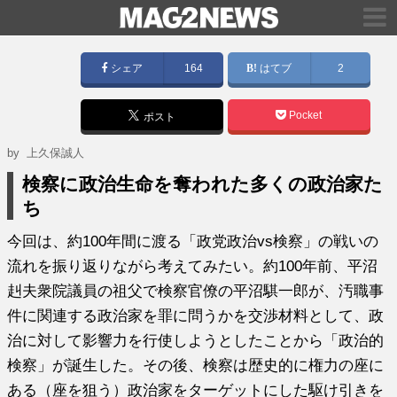
シェア
164
はてブ
2
Pocket
ポスト
by
上久保誠人
検察に政治生命を奪われた多くの政治家た
ち
今回は、約100年間に渡る「政党政治vs検察」の戦いの
流れを振り返りながら考えてみたい。約100年前、平沼
赳夫衆院議員の祖父で検察官僚の平沼騏一郎が、汚職事
件に関連する政治家を罪に問うかを交渉材料として、政
治に対して影響力を行使しようとしたことから「政治的
検察」が誕生した。その後、検察は歴史的に権力の座に
ある（座を狙う）政治家をターゲットにした駆け引きを