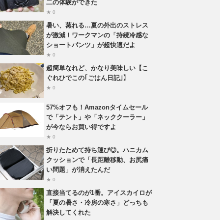
二の体験ができた
★ 0
暑い、蒸れる…夏の外出のストレス
が激減！ワークマンの「持続冷感な
ショートパンツ」が超快適だよ
★ 0
超簡単なれど、かなり美味しい【こ
ぐれひでこの｢ごはん日記｣】
★ 0
57%オフも！Amazonタイムセール
で「テント」や「ネッククーラー」
が今ならお買い得ですよ
★ 0
折りたためて持ち運び◎。ハニカム
クッションで「長距離移動、お尻痛
い問題」が消えたんだ
★ 0
直接当てるのが1番。アイスカイロが
「夏の暑さ・冷房の寒さ」どっちも
解決してくれた