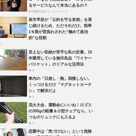
るサービスなんて本当にあるの？
[PR]株式会社インターパーク
高市早苗が「公約を守る首相」を演
じ続けるため、ただそれだけ。税率
1％策が背負わされた“極めて政治
的”な役割
 1
見えない収納が苦手な私の定番。10
年愛用している無印良品「ワイヤー
バスケット」のリアルな活用法
★ 0
車内の「日差し・熱」我慢しない。
くっつけるだけ「マグネットカーテ
ン」で解決だよ
★ 0
花火大会、運動会にいいね！ロゴス
の300gの軽量＆小型チェアなら、い
つものリュックにも入るよ
★ 0
恋愛中は「気づけない」という危険