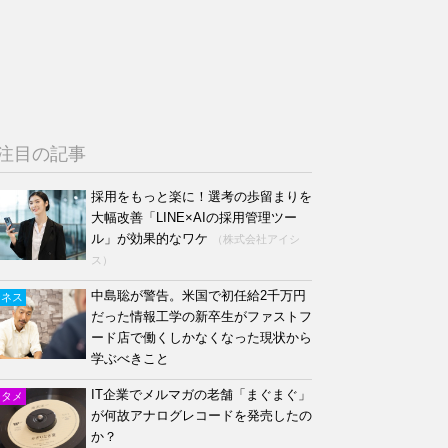
注目の記事
採用をもっと楽に！選考の歩留まりを
大幅改善「LINE×AIの採用管理ツー
ル」が効果的なワケ
（株式会社アイシ
ス）
中島聡が警告。米国で初任給2千万円
ジネス
だった情報工学の新卒生がファストフ
ード店で働くしかなくなった現状から
学ぶべきこと
IT企業でメルマガの老舗「まぐまぐ」
ンタメ
が何故アナログレコードを発売したの
か？