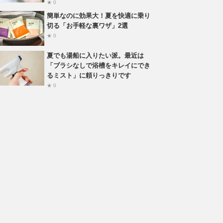
★ 0
簡単なのに効果大！夏を快適に乗り
切る「お手軽な裏ワザ」2選
★ 0
夏でも湯船に入りたい派。最近は
「ブラシなしで浴槽をキレイにでき
るミスト」に頼りっきりです
★ 0