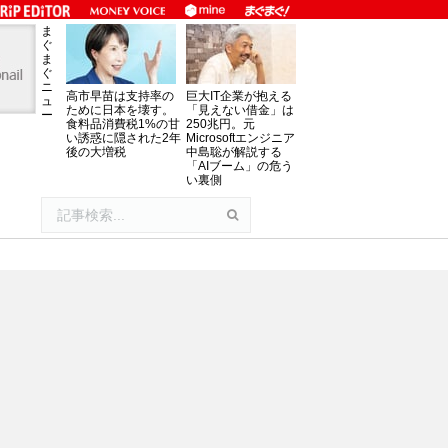
ま
ぐ
ま
ぐ
ニ
高市早苗は支持率の
巨大IT企業が抱える
ュ
ために日本を壊す。
「見えない借金」は
ー
食料品消費税1%の甘
250兆円。元
い誘惑に隠された2年
Microsoftエンジニア
後の大増税
中島聡が解説する
「AIブーム」の危う
い裏側