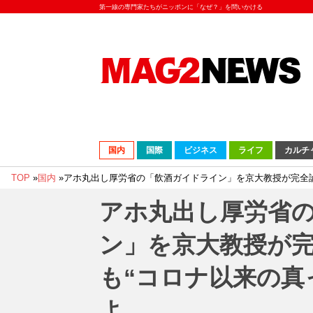
第一線の専門家たちがニッポンに「なぜ？」を問いかける
国内
国際
ビジネス
ライフ
カルチ
TOP
»
国内
»
アホ丸出し厚労省の「飲酒ガイドライン」を京大教授が完全論
アホ丸出し厚労省
ン」を京大教授が
も“コロナ以来の真
よ