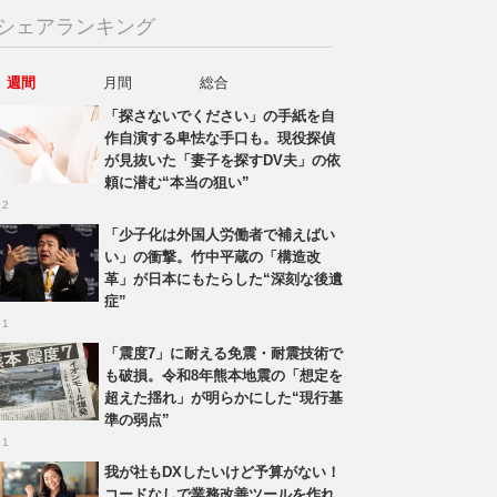
シェアランキング
週間
月間
総合
「探さないでください」の手紙を自
作自演する卑怯な手口も。現役探偵
が見抜いた「妻子を探すDV夫」の依
頼に潜む“本当の狙い”
 2
「少子化は外国人労働者で補えばい
い」の衝撃。竹中平蔵の「構造改
革」が日本にもたらした“深刻な後遺
症”
 1
「震度7」に耐える免震・耐震技術で
も破損。令和8年熊本地震の「想定を
超えた揺れ」が明らかにした“現行基
準の弱点”
 1
我が社もDXしたいけど予算がない！
コードなしで業務改善ツールを作れ