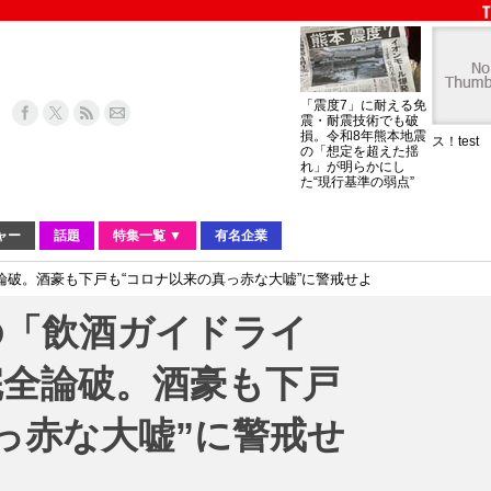
「震度7」に耐える免
震・耐震技術でも破
損。令和8年熊本地震
ス！test
の「想定を超えた揺
れ」が明らかにし
た“現行基準の弱点”
ャー
話題
特集一覧 ▼
有名企業
破。酒豪も下戸も“コロナ以来の真っ赤な大嘘”に警戒せよ
の「飲酒ガイドライ
完全論破。酒豪も下戸
っ赤な大嘘”に警戒せ