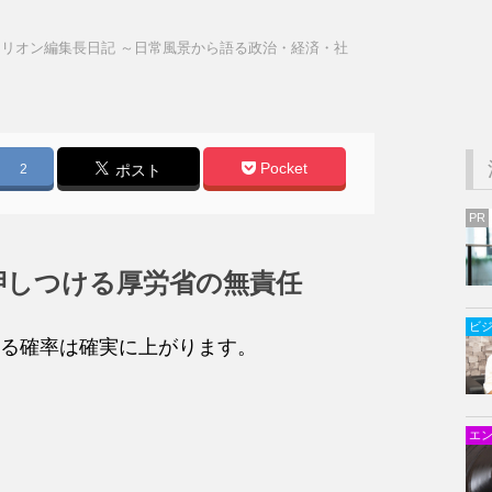
リオン編集長日記 ～日常風景から語る政治・経済・社
Pocket
2
ポスト
PR
押しつける厚労省の無責任
ビ
る確率は確実に上がります。
エ