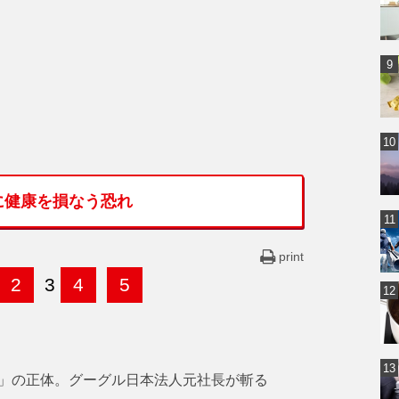
に健康を損なう恐れ
print
2
3
4
5
」の正体。グーグル日本法人元社長が斬る