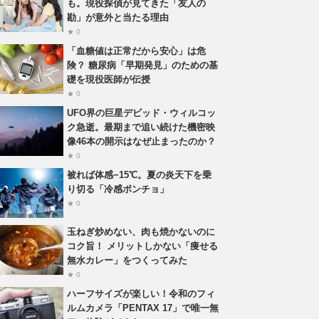
も。現役探偵が見てきた「友人の
勘」が意外と当たる理由
★ 0
「血糖値は正常だから安心」は危
険？ 糖尿病「早期発見」のための基
礎を現役医師が伝授
★ 0
UFO界の巨星デビッド・ウィルコッ
ク急逝。最期まで追い続けた機密映
像46本の開示はなぜ止まったのか？
★ 0
被れば体感−15℃。夏の炎天下を乗
り切る「冷感ポンチョ」
★ 0
玉ねぎ炒めない、肉も焼かないのに
コク旨！ メリットしかない「痩せる
無水カレー」をつくってみた
★ 0
ハーフサイズが楽しい！令和のフィ
ルムカメラ「PENTAX 17」で唯一無