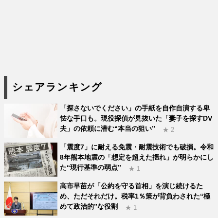
シェアランキング
「探さないでください」の手紙を自作自演する卑
怯な手口も。現役探偵が見抜いた「妻子を探すDV
夫」の依頼に潜む“本当の狙い”
★ 2
「震度7」に耐える免震・耐震技術でも破損。令和
8年熊本地震の「想定を超えた揺れ」が明らかにし
た“現行基準の弱点”
★ 1
高市早苗が「公約を守る首相」を演じ続けるた
め、ただそれだけ。税率1％策が背負わされた“極
めて政治的”な役割
★ 1