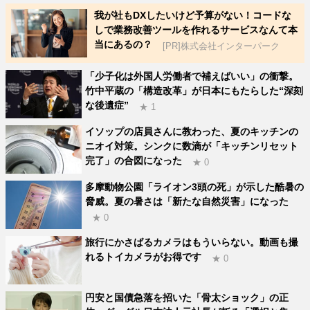
我が社もDXしたいけど予算がない！コードな
しで業務改善ツールを作れるサービスなんて本
当にあるの？
[PR]株式会社インターパーク
「少子化は外国人労働者で補えばいい」の衝撃。
竹中平蔵の「構造改革」が日本にもたらした“深刻
な後遺症”
★ 1
イソップの店員さんに教わった、夏のキッチンの
ニオイ対策。シンクに数滴が「キッチンリセット
完了」の合図になった
★ 0
多摩動物公園「ライオン3頭の死」が示した酷暑の
脅威。夏の暑さは「新たな自然災害」になった
★ 0
旅行にかさばるカメラはもういらない。動画も撮
れるトイカメラがお得です
★ 0
円安と国債急落を招いた「骨太ショック」の正