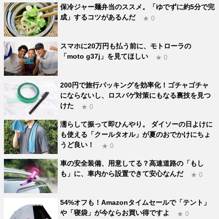
保冷ジャー麺弁当のススメ。「ゆでずに約5分で完
成」するコツがあるんだ
★ 0
スマホに20万円も払う前に、モトローラの
「moto g37j」を見てほしい
★ 0
200円で旅行パッキングを効率化！ゴチャゴチャ
にならないし、ロスバゲ対策にもなる裏技を見つ
けた
★ 0
濡らして振って即ひんやり。 ダイソーの日よけに
も使える「クールタオル」が夏のおでかけにちょ
うど良い！
★ 0
車の安全装備、用意してる？高速道路の「もし
も」に、車内から設置できて安心なんだ
★ 0
54%オフも！Amazonタイムセールで「テント」
や「寝袋」が今ならお買い得ですよ
★ 0