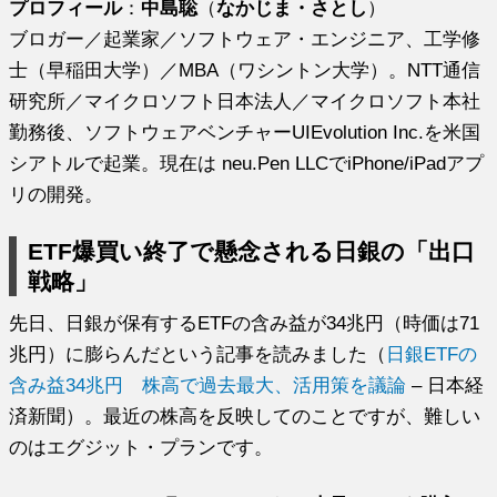
プロフィール
：
中島聡
（
なかじま・さとし
）
ブロガー／起業家／ソフトウェア・エンジニア、工学修
士（早稲田大学）／MBA（ワシントン大学）。NTT通信
研究所／マイクロソフト日本法人／マイクロソフト本社
勤務後、ソフトウェアベンチャーUIEvolution Inc.を米国
シアトルで起業。現在は neu.Pen LLCでiPhone/iPadアプ
リの開発。
ETF爆買い終了で懸念される日銀の「出口
戦略」
先日、日銀が保有するETFの含み益が34兆円（時価は71
兆円）に膨らんだという記事を読みました（
日銀ETFの
含み益34兆円 株高で過去最大、活用策を議論
– 日本経
済新聞）。最近の株高を反映してのことですが、難しい
のはエグジット・プランです。