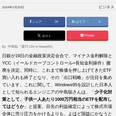
投
ビジネス
2024年3月20日
稿
日:
シェア
36
はてブ
0
Pocket
ポスト
by
中島聡『週刊 Life is beautiful』
日銀が19日の金融政策決定会合で、マイナス金利解除と
YCC（イールドカーブコントロール=長短金利操作）撤
廃を決定。同時に、これまで株価を押し上げてきたETF
買い入れも終了となり、その「出口戦略」が注目を集め
ています。これに関して、Windows95を設計した日本人
として知られるエンジニアの中島聡さんは、「
少子化対
策として、子供一人あたり1000万円相当のETFを配布し
てはどうか
」と提案。目先の利益確定によって株式市場
全体に売り圧力をかけるよりも、よほど国益にかなうと