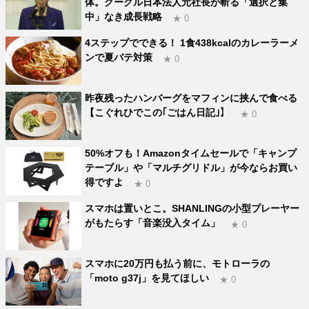
体。グーグル日本法人元社長が斬る「選択と集
中」なき成長戦略
★ 0
4ステップでできる！ 1食438kcalのカレーラーメ
ンで夏バテ対策
★ 0
昨夜残ったハンバーグをマフィンに挟んで食べる
【こぐれひでこの｢ごはん日記｣】
★ 0
50%オフも！Amazonタイムセールで「キャンプ
テーブル」や「マルチグリドル」が今ならお買い
得ですよ
★ 0
スマホは置いとこ。SHANLINGの小型プレーヤー
がもたらす「音楽没入タイム」
★ 0
スマホに20万円も払う前に、モトローラの
「moto g37j」を見てほしい
★ 0