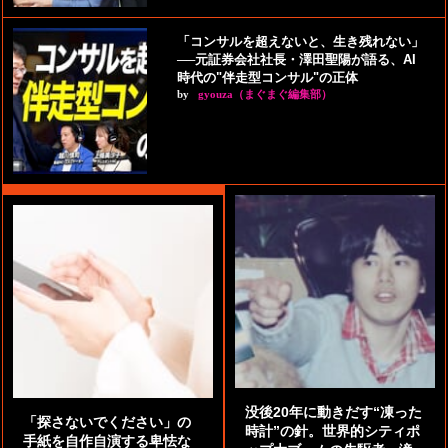
「コンサルを超えないと、生き残れない」
──元証券会社社長・澤田聖陽が語る、AI
時代の"伴走型コンサル"の正体
by
gyouza（まぐまぐ編集部）
没後20年に動きだす“凍った
「探さないでください」の
時計”の針。世界的シティポ
手紙を自作自演する卑怯な