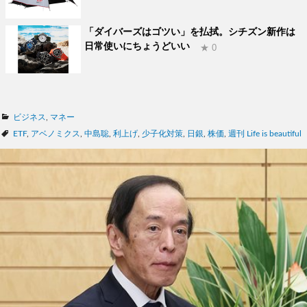
「ダイバーズはゴツい」を払拭。シチズン新作は
日常使いにちょうどいい
★ 0
カ
ビジネス
,
マネー
テ
タ
ETF
,
アベノミクス
,
中島聡
,
利上げ
,
少子化対策
,
日銀
,
株価
,
週刊 Life is beautiful
ゴ
グ
リ
ー