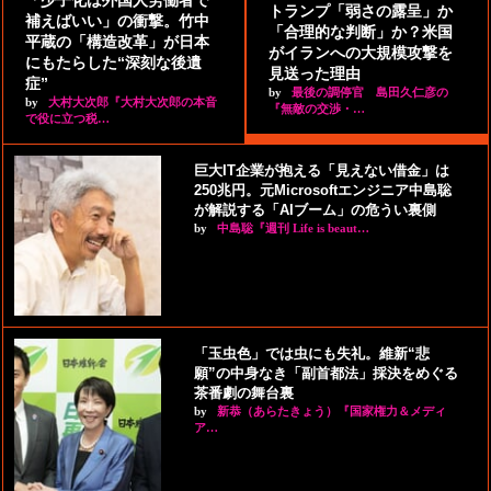
「少子化は外国人労働者で
トランプ「弱さの露呈」か
補えばいい」の衝撃。竹中
「合理的な判断」か？米国
平蔵の「構造改革」が日本
がイランへの大規模攻撃を
にもたらした“深刻な後遺
見送った理由
症”
by
最後の調停官 島田久仁彦の
by
大村大次郎『大村大次郎の本音
『無敵の交渉・…
で役に立つ税…
巨大IT企業が抱える「見えない借金」は
250兆円。元Microsoftエンジニア中島聡
が解説する「AIブーム」の危うい裏側
by
中島聡『週刊 Life is beaut…
「玉虫色」では虫にも失礼。維新“悲
願”の中身なき「副首都法」採決をめぐる
茶番劇の舞台裏
by
新恭（あらたきょう）『国家権力＆メディ
ア…