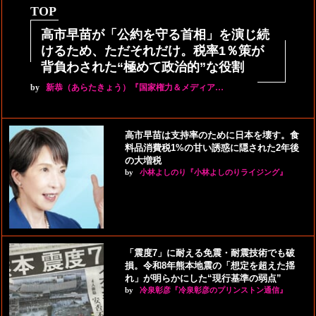
TOP
高市早苗が「公約を守る首相」を演じ続
けるため、ただそれだけ。税率1％策が
背負わされた“極めて政治的”な役割
by
新恭（あらたきょう）『国家権力＆メディア…
高市早苗は支持率のために日本を壊す。食
料品消費税1%の甘い誘惑に隠された2年後
の大増税
by
小林よしのり『小林よしのりライジング』
「震度7」に耐える免震・耐震技術でも破
損。令和8年熊本地震の「想定を超えた揺
れ」が明らかにした“現行基準の弱点”
by
冷泉彰彦『冷泉彰彦のプリンストン通信』