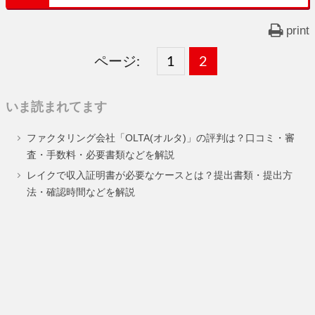
print
ページ:
固
1
固
2
,
定
定
いま読まれてます
ペ
ペ
ファクタリング会社「OLTA(オルタ)」の評判は？口コミ・審
ー
ー
査・手数料・必要書類などを解説
ジ
ジ
レイクで収入証明書が必要なケースとは？提出書類・提出方
法・確認時間などを解説