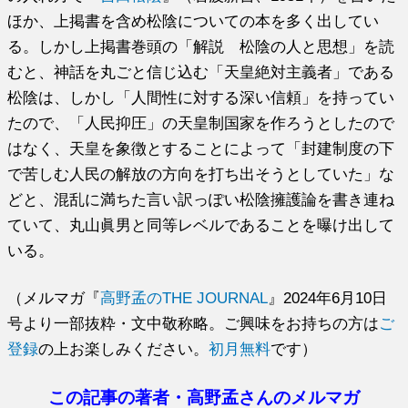
ほか、上掲書を含め松陰についての本を多く出してい
る。しかし上掲書巻頭の「解説 松陰の人と思想」を読
むと、神話を丸ごと信じ込む「天皇絶対主義者」である
松陰は、しかし「人間性に対する深い信頼」を持ってい
たので、「人民抑圧」の天皇制国家を作ろうとしたので
はなく、天皇を象徴とすることによって「封建制度の下
で苦しむ人民の解放の方向を打ち出そうとしていた」な
どと、混乱に満ちた言い訳っぽい松陰擁護論を書き連ね
ていて、丸山眞男と同等レベルであることを曝け出して
いる。
（メルマガ『
高野孟のTHE JOURNAL
』2024年6月10日
号より一部抜粋・文中敬称略。ご興味をお持ちの方は
ご
登録
の上お楽しみください。
初月無料
です）
この記事の著者・高野孟さんのメルマガ