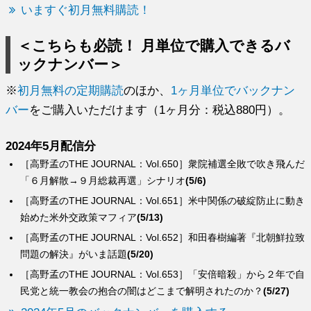
いますぐ初月無料購読！
＜こちらも必読！ 月単位で購入できるバ
ックナンバー＞
※
初月無料の定期購読
のほか、
1ヶ月単位でバックナン
バー
をご購入いただけます（1ヶ月分：税込880円）。
2024年5月配信分
［高野孟のTHE JOURNAL：Vol.650］衆院補選全敗で吹き飛んだ
「６月解散→９月総裁再選」シナリオ
(5/6)
［高野孟のTHE JOURNAL：Vol.651］米中関係の破綻防止に動き
始めた米外交政策マフィア
(5/13)
［高野孟のTHE JOURNAL：Vol.652］和田春樹編著『北朝鮮拉致
問題の解決』がいま話題
(5/20)
［高野孟のTHE JOURNAL：Vol.653］「安倍暗殺」から２年で自
民党と統一教会の抱合の闇はどこまで解明されたのか？
(5/27)