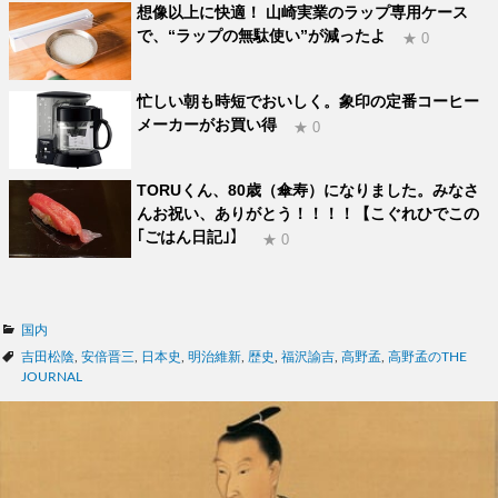
想像以上に快適！ 山崎実業のラップ専用ケース
で、“ラップの無駄使い”が減ったよ
★ 0
忙しい朝も時短でおいしく。象印の定番コーヒー
メーカーがお買い得
★ 0
TORUくん、80歳（傘寿）になりました。みなさ
んお祝い、ありがとう！！！！【こぐれひでこの
｢ごはん日記｣】
★ 0
カ
国内
テ
タ
吉田松陰
,
安倍晋三
,
日本史
,
明治維新
,
歴史
,
福沢諭吉
,
高野孟
,
高野孟のTHE
ゴ
グ
JOURNAL
リ
ー