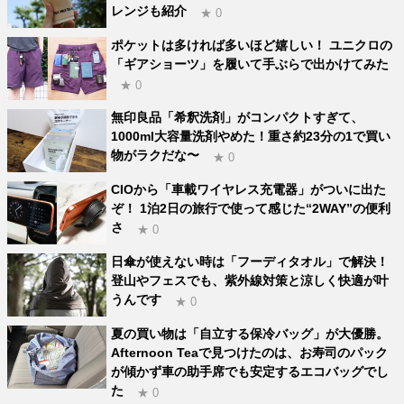
レンジも紹介
★ 0
ポケットは多ければ多いほど嬉しい！ ユニクロの
「ギアショーツ」を履いて手ぶらで出かけてみた
★ 0
無印良品「希釈洗剤」がコンパクトすぎて、
1000ml大容量洗剤やめた！重さ約23分の1で買い
物がラクだな〜
★ 0
CIOから「車載ワイヤレス充電器」がついに出た
ぞ！ 1泊2日の旅行で使って感じた“2WAY”の便利
さ
★ 0
日傘が使えない時は「フーディタオル」で解決！
登山やフェスでも、紫外線対策と涼しく快適が叶
うんです
★ 0
夏の買い物は「自立する保冷バッグ」が大優勝。
Afternoon Teaで見つけたのは、お寿司のパック
が傾かず車の助手席でも安定するエコバッグでし
た
★ 0