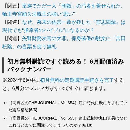
【関連】
皇族でただ一人「朝敵」の汚名を着せられた、
輪王寺宮能久法親王の強い“思い”
【関連】
なぜ、幕末の佐宗一斎が残した『言志四録』は
現代でも“指導者のバイブル”になるのか？
【関連】
矢野財務次官の大罪。保身確保の駄文に「吉田
松陰」の言葉を使う無礼
初月無料購読ですぐ読める！ 6月配信済み
バックナンバー
※2024年6月中に
初月無料の定期購読手続きを完了
する
と、6月分のメルマガがすべてすぐに届きます。
［高野孟のTHE JOURNAL：Vol.654］江戸時代に既に育まれてい
た憲法構想
(6/3)
［高野孟のTHE JOURNAL：Vol.655］遠山茂樹や丸山真男はなぜ
これほどまでに間違ってしまったのか？
(6/10)