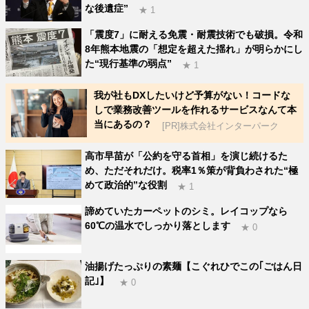
な後遺症”
★ 1
「震度7」に耐える免震・耐震技術でも破損。令和
8年熊本地震の「想定を超えた揺れ」が明らかにし
た“現行基準の弱点”
★ 1
我が社もDXしたいけど予算がない！コードな
しで業務改善ツールを作れるサービスなんて本
当にあるの？
[PR]株式会社インターパーク
高市早苗が「公約を守る首相」を演じ続けるた
め、ただそれだけ。税率1％策が背負わされた“極
めて政治的”な役割
★ 1
諦めていたカーペットのシミ。レイコップなら
60℃の温水でしっかり落とします
★ 0
油揚げたっぷりの素麺【こぐれひでこの｢ごはん日
記｣】
★ 0