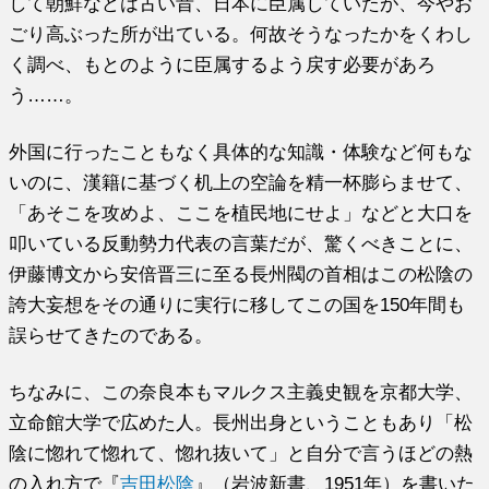
して朝鮮などは古い昔、日本に臣属していたが、今やお
ごり高ぶった所が出ている。何故そうなったかをくわし
く調べ、もとのように臣属するよう戻す必要があろ
う……。
外国に行ったこともなく具体的な知識・体験など何もな
いのに、漢籍に基づく机上の空論を精一杯膨らませて、
「あそこを攻めよ、ここを植民地にせよ」などと大口を
叩いている反動勢力代表の言葉だが、驚くべきことに、
伊藤博文から安倍晋三に至る長州閥の首相はこの松陰の
誇大妄想をその通りに実行に移してこの国を150年間も
誤らせてきたのである。
ちなみに、この奈良本もマルクス主義史観を京都大学、
立命館大学で広めた人。長州出身ということもあり「松
陰に惚れて惚れて、惚れ抜いて」と自分で言うほどの熱
の入れ方で『
吉田松陰
』（岩波新書、1951年）を書いた