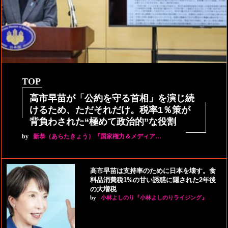
TOP
高市早苗が「公約を守る首相」を演じ続
けるため、ただそれだけ。税率1％策が
背負わされた“極めて政治的”な役割
by
新恭（あらたきょう）『国家権力＆メディア…
高市早苗は支持率のために日本を壊す。食
料品消費税1%の甘い誘惑に隠された2年後
の大増税
by
小林よしのり『小林よしのりライジング』