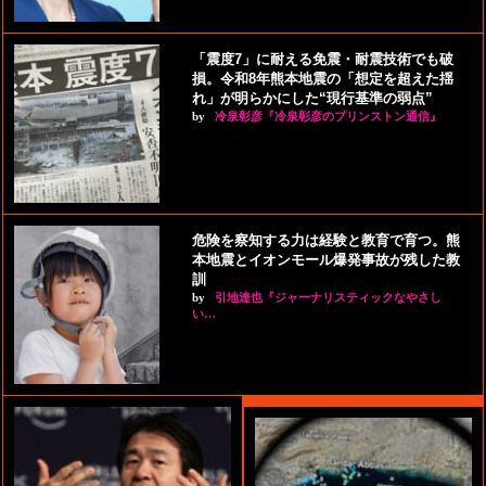
「震度7」に耐える免震・耐震技術でも破
損。令和8年熊本地震の「想定を超えた揺
れ」が明らかにした“現行基準の弱点”
by
冷泉彰彦『冷泉彰彦のプリンストン通信』
危険を察知する力は経験と教育で育つ。熊
本地震とイオンモール爆発事故が残した教
訓
by
引地達也『ジャーナリスティックなやさし
い…