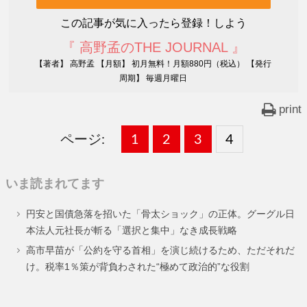
この記事が気に入ったら登録！しよう
『 高野孟のTHE JOURNAL 』
【著者】 高野孟 【月額】 初月無料！月額880円（税込） 【発行
周期】 毎週月曜日
print
ページ:
固
1
固
2
,
固
3
,
固
4
,
定
定
定
定
いま読まれてます
ペ
ペ
ペ
ペ
円安と国債急落を招いた「骨太ショック」の正体。グーグル日
ー
ー
ー
ー
本法人元社長が斬る「選択と集中」なき成長戦略
ジ
ジ
ジ
ジ
高市早苗が「公約を守る首相」を演じ続けるため、ただそれだ
け。税率1％策が背負わされた“極めて政治的”な役割