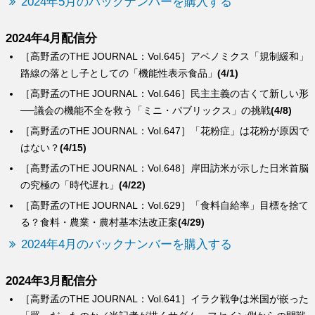
2024年5月のバックナンバーを購入する
2024年4月配信分
［高野孟のTHE JOURNAL：Vol.645］アベノミクス「規制緩和」
路線の落とし子としての「機能性表示食品」
(4/1)
［高野孟のTHE JOURNAL：Vol.646］民主主義の古くて新しい形
──議会の機能不全を救う「ミニ・パブリックス」の挑戦
(4/8)
［高野孟のTHE JOURNAL：Vol.647］「花粉症」は花粉が原因で
はない？
(4/15)
［高野孟のTHE JOURNAL：Vol.648］岸田訪米が示した日米首脳
の究極の「時代遅れ」
(4/22)
［高野孟のTHE JOURNAL：Vol.629］「食料自給率」目標を捨て
る？食料・農業・農村基本法改正案
(4/29)
2024年4月のバックナンバーを購入する
2024年3月配信分
［高野孟のTHE JOURNAL：Vol.641］イラク戦争は米国が嵌った