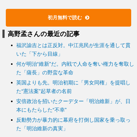
初月無料で読む
高野孟さんの最近の記事
福沢諭吉とは正反対。中江兆民が生涯を通して貫
いた「下から目線」
何が明治“維新”だ。内戦で人命を奪い権力を奪取し
た「薩長」の野蛮な革命
英国よりも先。明治初期に「男女同権」を提唱し
た“憲法案”起草者の名前
安倍政治を招いたクーデター「明治維新」が、日
本にもたらした“不幸”
反動勢力が暴力的に幕府を打倒し国家を乗っ取っ
た「明治維新の真実」