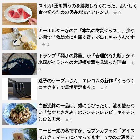
スイカ1玉を買うのを躊躇しなくなった。おいしく
食べ切るための保存方法とアレンジ
★ 0
キーホルダーなのに「本気の防災グッズ」。少な
い息で「救助犬にも届く音」が出せちゃうんです
★ 0
トランプ「弱さの露呈」か「合理的な判断」か？
米国がイランへの大規模攻撃を見送った理由
★
0
迷子のケーブルさん、エレコムの新作「くっつく
コネクタ」で居場所定まるよ
★ 0
白飯泥棒の一品は、麺にもぴったり。油を使わな
い「なすとささみ」のレンチンレシピ｜キッチン
にひと工夫
★ 0
コーヒー党の私ですが、セブンカフェの「アイス
ミルクティー」にハマってます！ 3つのご褒美ア