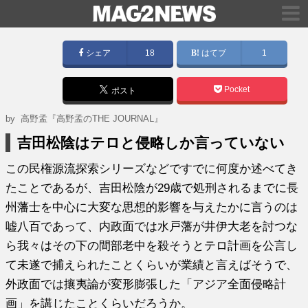
シェア
18
はてブ
1
Pocket
ポスト
by
高野孟『高野孟のTHE JOURNAL』
吉田松陰はテロと侵略しか言っていない
この民権源流探索シリーズなどですでに何度か述べてき
たことであるが、吉田松陰が29歳で処刑されるまでに長
州藩士を中心に大変な思想的影響を与えたかに言うのは
嘘八百であって、内政面では水戸藩が井伊大老を討つな
ら我々はその下の間部老中を殺そうとテロ計画を公言し
て未遂で捕えられたことくらいが業績と言えばそうで、
外政面では攘夷論が変形膨張した「アジア全面侵略計
画」を講じたことくらいだろうか。