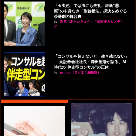
「玉虫色」では虫にも失礼。維新“悲
願”の中身なき「副首都法」採決をめぐる
茶番劇の舞台裏
by
新恭（あらたきょう）『国家権力＆メディ
ア…
「コンサルを超えないと、生き残れない」
──元証券会社社長・澤田聖陽が語る、AI
時代の"伴走型コンサル"の正体
by
gyouza（まぐまぐ編集部）