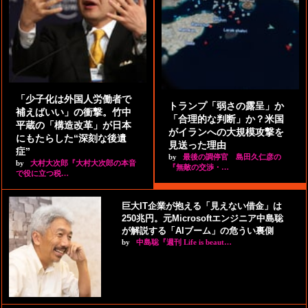
「少子化は外国人労働者で
トランプ「弱さの露呈」か
補えばいい」の衝撃。竹中
「合理的な判断」か？米国
平蔵の「構造改革」が日本
がイランへの大規模攻撃を
にもたらした“深刻な後遺
見送った理由
症”
by
最後の調停官 島田久仁彦の
by
大村大次郎『大村大次郎の本音
『無敵の交渉・…
で役に立つ税…
巨大IT企業が抱える「見えない借金」は
250兆円。元Microsoftエンジニア中島聡
が解説する「AIブーム」の危うい裏側
by
中島聡『週刊 Life is beaut…