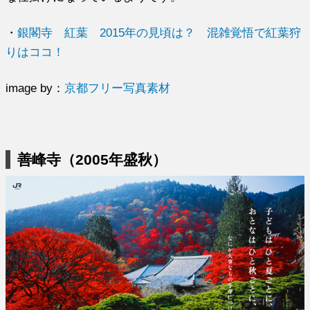
・
銀閣寺 紅葉 2015年の見頃は？ 混雑覚悟で紅葉狩
りはココ！
image by：
京都フリー写真素材
善峰寺（2005年盛秋）