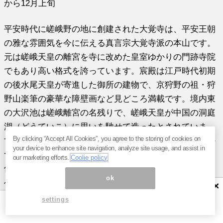
から12月上旬
平安時代に嵯峨野の地に創建された大覚寺は、平安王朝
の雅な雰囲気を今に伝える真言宗大覚寺派の本山です。
元は嵯峨天皇の離宮を寺に改めた皇室ゆかりの門跡寺院
でもあり高い格式を誇っています。宸殿は江戸時代初期
の後水尾天皇が寄進した御所の建物で、京狩野の祖・狩
野山楽筆の豪華な障壁画など見どころ満載です。境内東
の大沢池は嵯峨離宮の名残りで、嵯峨天皇が中国の洞庭
湖（どうていこ）に思いを馳せて造ったとされていま
By clicking “Accept All Cookies”, you agree to the storing of cookies on
す。現存する日本最古で最大の人造湖です。この池にか
your device to enhance site navigation, analyze site usage, and assist in
つては船を浮かべ、月を観ながら宴が繰り広げられたと
our marketing efforts.
Coolie policy
伝わります。今でも毎年中秋の名月のころ、「観月の夕
ok
べ」が催され、多くの参拝客を魅了しています。
×
settings
・
大覚寺 皇室が愛した上品すぎる紅葉！2015年ライト
アップと見ごろは？