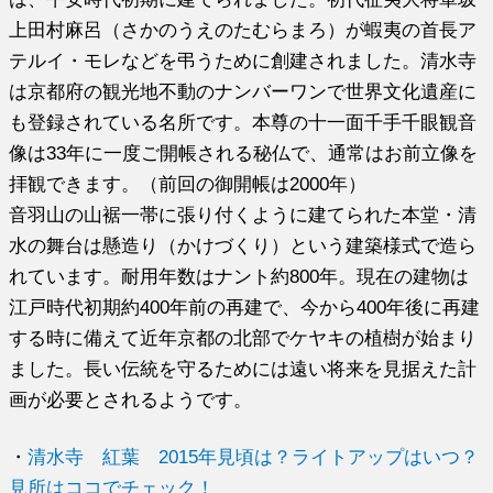
上田村麻呂（さかのうえのたむらまろ）が蝦夷の首長ア
テルイ・モレなどを弔うために創建されました。清水寺
は京都府の観光地不動のナンバーワンで世界文化遺産に
も登録されている名所です。本尊の十一面千手千眼観音
像は33年に一度ご開帳される秘仏で、通常はお前立像を
拝観できます。（前回の御開帳は2000年）
音羽山の山裾一帯に張り付くように建てられた本堂・清
水の舞台は懸造り（かけづくり）という建築様式で造ら
れています。耐用年数はナント約800年。現在の建物は
江戸時代初期約400年前の再建で、今から400年後に再建
する時に備えて近年京都の北部でケヤキの植樹が始まり
ました。長い伝統を守るためには遠い将来を見据えた計
画が必要とされるようです。
・
清水寺 紅葉 2015年見頃は？ライトアップはいつ？
見所はココでチェック！