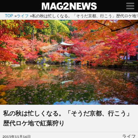
TOP
»
ライフ
»
私の秋は忙しくなる。「そうだ京都、行こう」歴代ロケ地
私の秋は忙しくなる。「そうだ京都、行こう」
歴代ロケ地で紅葉狩り
投
ライフ
2015年11月16日