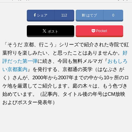
稿
日:
シェア
112
はてブ
0
Pocket
ポスト
「そうだ 京都、行こう」シリーズで紹介された寺院で紅
葉狩りを楽しみたい、と思ったことはありませんか。
好
評だった第一弾
に続き、今回も無料メルマガ『
おもしろ
い京都案内
』を発行する、京都通の英学（はなぶさ が
く）さんが、2000年から2007年までの中から10ヶ所のロ
ケ地を厳選してご紹介します。庭の木々は、もう色づき
始めています。（記事内、タイトル後の年号はCM放映
およびポスター発表年）