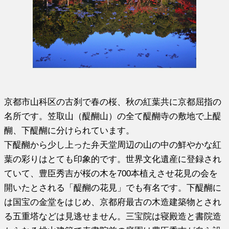
京都市山科区の古刹で春の桜、秋の紅葉共に京都屈指の
名所です。笠取山（醍醐山）の全て醍醐寺の敷地で上醍
醐、下醍醐に分けられています。
下醍醐から少し上った弁天堂周辺の山の中の鮮やかな紅
葉の彩りはとても印象的です。世界文化遺産に登録され
ていて、豊臣秀吉が桜の木を700本植えさせ花見の会を
開いたとされる「醍醐の花見」でも有名です。下醍醐に
は国宝の金堂をはじめ、京都府最古の木造建築物とされ
る五重塔などは見逃せません。三宝院は寝殿造と書院造