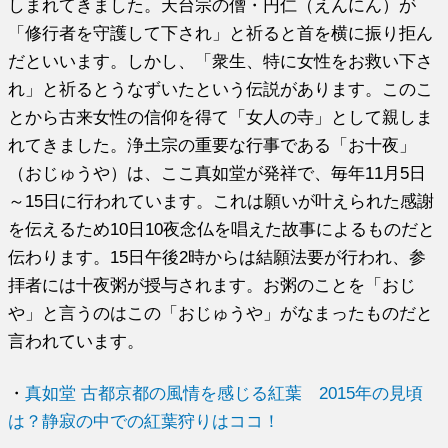
しまれてきました。天台宗の僧・円仁（えんにん）が
「修行者を守護して下され」と祈ると首を横に振り拒ん
だといいます。しかし、「衆生、特に女性をお救い下さ
れ」と祈るとうなずいたという伝説があります。このこ
とから古来女性の信仰を得て「女人の寺」として親しま
れてきました。浄土宗の重要な行事である「お十夜」
（おじゅうや）は、ここ真如堂が発祥で、毎年11月5日
～15日に行われています。これは願いが叶えられた感謝
を伝えるため10日10夜念仏を唱えた故事によるものだと
伝わります。15日午後2時からは結願法要が行われ、参
拝者には十夜粥が授与されます。お粥のことを「おじ
や」と言うのはこの「おじゅうや」がなまったものだと
言われています。
・
真如堂 古都京都の風情を感じる紅葉 2015年の見頃
は？静寂の中での紅葉狩りはココ！