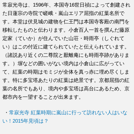
常寂光寺は、1596年、本国寺16世日禎によって創建され
た日蓮宗の寺院で嵯峨・嵐山エリア屈指の紅葉名所で
す。本堂は伏見城の建物を仁王門は本国寺客殿の南門を
移転したものと伝わります。小倉百人一首を撰んだ藤原
定家（ていか）が住んでいた山荘・時雨亭（しぐれて
い）はこの付近に建てられていたと伝えられています。
（諸説あり近くの二尊院と厭離庵にも時雨亭跡がありま
す。）塀などの囲いがない境内は小倉山に広がってい
て、紅葉の時期はモミジが全体を真っ赤に埋め尽くしま
す。特に多宝塔あたりの紅葉は絶景です。京都屈指の紅
葉の名所でもあり、境内や多宝塔は高台にあるため、京
都市内を一望することが出来ます。
・
常寂光寺 紅葉時期に嵐山に行って訪れない人はいな
い！2015年見頃は？