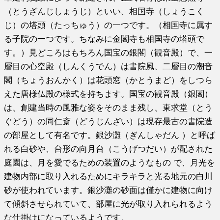
（とうざんじしょうじ）といい、相国寺（しょうこく
じ）の塔頭（たっちゅう）の一つです。（相国寺に属す
る子院の一つです。ちなみに金閣寺も相国寺の塔頭で
す。）見どころはもちろん国宝の銀閣（観音殿）で、一
層目の心空殿（しんくうでん）は書院風、二層目の潮音
閣（ちょうおんかく）は花頭窓（かとうまど）をしつら
えた唐様仏殿の様式を持ちます。国宝の観音殿（銀閣）
は、創建当時の風雅な姿をそのまま残し、東求堂（とう
ぐどう）の同仁斎（どうじんざい）は現存最古の書院造
の部屋として有名です。銀沙灘（ぎんしゃだん ）と呼ば
れる白砂や、台形の向月台（こうげつだい）が配された
庭園は、月を愛でるための装置のようなもの で、月光を
建物内部に取り入れるためにキラキラと光る地元の白川
砂が使われています。銀沙灘の砂面は僅かに建物に向け
て傾斜させられていて、部屋に光が取り入れられるよう
な仕掛けになっているようです。