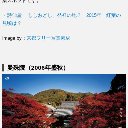
葉スポットです。
・
詩仙堂 「ししおどし」発祥の地？ 2015年 紅葉の
見頃は？
image by：
京都フリー写真素材
曼殊院（2006年盛秋）