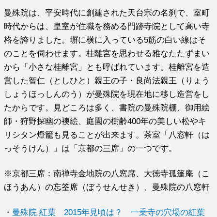
曼殊院は、平安時代に創建された天台宗の名刹で、室町
時代からは、皇室が住職を務める門跡寺院として高い寺
格を誇りました。塀に横に入っている5筋の白い線はそ
のことを伺わせます。桂離宮を思わせる雅なたたずまい
から「小さな桂離宮」とも呼ばれています。桂離宮を造
営した智仁（としひと）親王の子・良尚法親王（りょう
しょうほっしんのう）が曼殊院を現在地に移し造営をし
たからです。見どころは多く、書院の曼殊院棚、御用絵
師・狩野探幽の襖絵、庭園の樹齢400年の美しい松やキ
リシタン燈籠も見ることが出来ます。茶室「八窓軒（は
っそうけん）」は「京都の三席」の一つです。
※京都三席：南禅寺金地院の八窓席、大徳寺孤篷庵（こ
ほうあん）の忘筌席（ぼうせんせき）、曼殊院の八窓軒
・
曼殊院 紅葉 2015年見頃は？ 一乗寺の穴場の紅葉