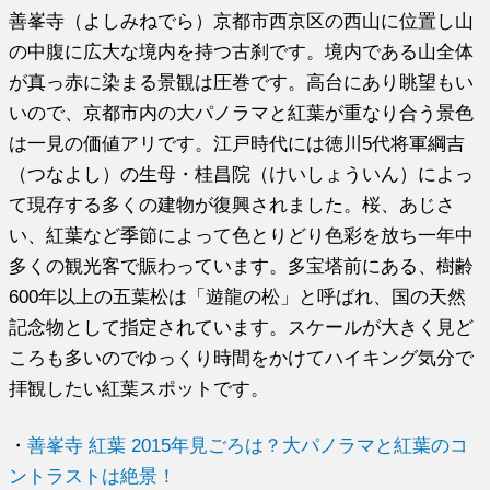
善峯寺（よしみねでら）京都市西京区の西山に位置し山
の中腹に広大な境内を持つ古刹です。境内である山全体
が真っ赤に染まる景観は圧巻です。高台にあり眺望もい
いので、京都市内の大パノラマと紅葉が重なり合う景色
は一見の価値アリです。江戸時代には徳川5代将軍綱吉
（つなよし）の生母・桂昌院（けいしょういん）によっ
て現存する多くの建物が復興されました。桜、あじさ
い、紅葉など季節によって色とりどり色彩を放ち一年中
多くの観光客で賑わっています。多宝塔前にある、樹齢
600年以上の五葉松は「遊龍の松」と呼ばれ、国の天然
記念物として指定されています。スケールが大きく見ど
ころも多いのでゆっくり時間をかけてハイキング気分で
拝観したい紅葉スポットです。
・
善峯寺 紅葉 2015年見ごろは？大パノラマと紅葉のコ
ントラストは絶景！