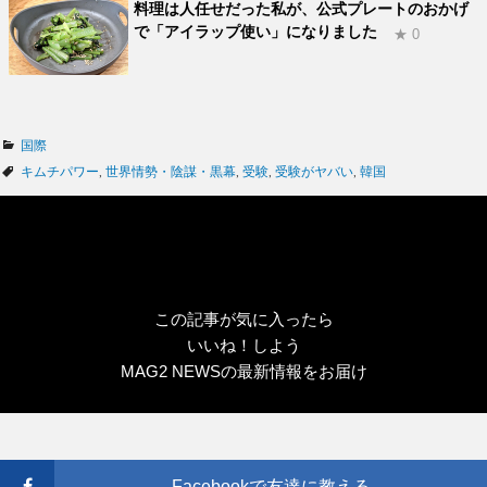
料理は人任せだった私が、公式プレートのおかげ
で「アイラップ使い」になりました
★ 0
カ
国際
テ
タ
キムチパワー
,
世界情勢・陰謀・黒幕
,
受験
,
受験がヤバい
,
韓国
ゴ
グ
リ
ー
この記事が気に入ったら
いいね！しよう
MAG2 NEWSの最新情報をお届け
Facebookで友達に教える