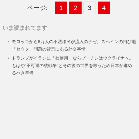
ページ:
固
1
固
2
,
固
3
,
固
4
,
定
定
定
定
いま読まれてます
ペ
ペ
ペ
ペ
モロッコから6万人の不法移民が流入のナゼ。スペインの飛び地
ー
ー
ー
ー
「セウタ」問題の背景にある外交事情
ジ
ジ
ジ
ジ
トランプがイランに「核使用」ならプーチンはウクライナへ。
もはや“不可避の核戦争”とその後の世界を救うため日本が進め
るべき準備