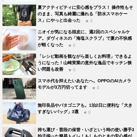
夏アクティビティに安心感をプラス！ 操作性もそ
のまま、写真も綺麗に撮れる「防水スマホケー
ス」にやっと出会った
★ 0
ニオイが気になる頭皮に、週2回のスペシャルケ
ア。ダヴィネスの「海塩スクラブ」で夏の不快感
が軽くなった
★ 0
「レシピ動画を観ながら楽しくお料理」できるよ
うになった！山崎実業の意外な逸品でキッチン狭
い問題も改善
★ 0
スマホ代を抑えたいあなたへ。OPPOのAIカメラ
モデルが3万円切ってます
★ 0
無印良品やパタゴニアも。1泊2日に便利な「大き
すぎないバッグ」3選
★ 0
持ち運び・普段の保管・いざという時の使い勝手3
拍子揃った簡易トイレ！もしものときの安心感が