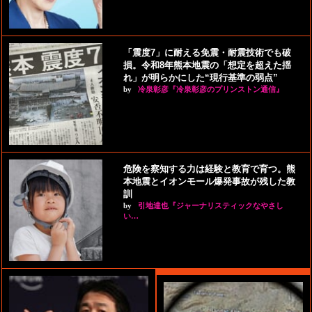
「震度7」に耐える免震・耐震技術でも破
損。令和8年熊本地震の「想定を超えた揺
れ」が明らかにした“現行基準の弱点”
by
冷泉彰彦『冷泉彰彦のプリンストン通信』
危険を察知する力は経験と教育で育つ。熊
本地震とイオンモール爆発事故が残した教
訓
by
引地達也『ジャーナリスティックなやさし
い…