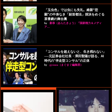
「玉虫色」では虫にも失礼。維新“悲
願”の中身なき「副首都法」採決をめぐる
茶番劇の舞台裏
by
新恭（あらたきょう）『国家権力＆メディ
ア…
「コンサルを超えないと、生き残れない」
──元証券会社社長・澤田聖陽が語る、AI
時代の"伴走型コンサル"の正体
by
gyouza（まぐまぐ編集部）