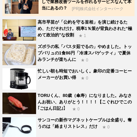
しで業務改善ツールを作れるサービスなんて本
当にあるの？
[PR]株式会社インターパーク
高市早苗が「公約を守る首相」を演じ続けるた
め、ただそれだけ。税率1％策が背負わされた“極
めて政治的”な役割
★ 1
ズボラの私「パスタ茹でるの」やめました。トッ
プバリュの1食86円「冷凍スパゲッティ」で夏休
みランチが楽ちんに
★ 0
忙しい朝も時短でおいしく。象印の定番コーヒー
メーカーがお買い得
★ 0
TORUくん、80歳（傘寿）になりました。みなさ
んお祝い、ありがとう！！！！【こぐれひでこの
｢ごはん日記｣】
★ 0
サンコーの新作マグネットケーブルは全盛り。奪
うのは「絡まりストレス」だけ
★ 0