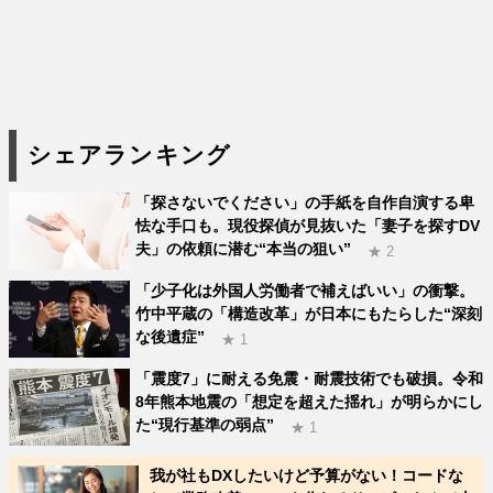
シェアランキング
「探さないでください」の手紙を自作自演する卑
怯な手口も。現役探偵が見抜いた「妻子を探すDV
夫」の依頼に潜む“本当の狙い”
★ 2
「少子化は外国人労働者で補えばいい」の衝撃。
竹中平蔵の「構造改革」が日本にもたらした“深刻
な後遺症”
★ 1
「震度7」に耐える免震・耐震技術でも破損。令和
8年熊本地震の「想定を超えた揺れ」が明らかにし
た“現行基準の弱点”
★ 1
我が社もDXしたいけど予算がない！コードな