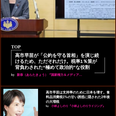
TOP
高市早苗が「公約を守る首相」を演じ続
けるため、ただそれだけ。税率1％策が
背負わされた“極めて政治的”な役割
by
新恭（あらたきょう）『国家権力＆メディア…
高市早苗は支持率のために日本を壊す。食
料品消費税1%の甘い誘惑に隠された2年後
の大増税
by
小林よしのり『小林よしのりライジング』