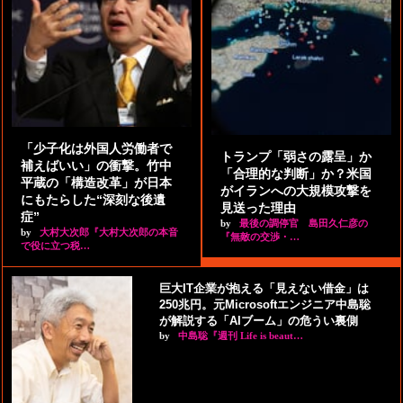
「少子化は外国人労働者で
トランプ「弱さの露呈」か
補えばいい」の衝撃。竹中
「合理的な判断」か？米国
平蔵の「構造改革」が日本
がイランへの大規模攻撃を
にもたらした“深刻な後遺
見送った理由
症”
by
最後の調停官 島田久仁彦の
by
大村大次郎『大村大次郎の本音
『無敵の交渉・…
で役に立つ税…
巨大IT企業が抱える「見えない借金」は
250兆円。元Microsoftエンジニア中島聡
が解説する「AIブーム」の危うい裏側
by
中島聡『週刊 Life is beaut…