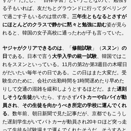
すか？ ただし、「自律学習」ということなので、勉強す
る子もいれば、友だちとグラウンドに行ってダベリング
で過ごす子もいるのは世の常。
三年生ともなるとさすが
にほとんどのクラスで静かに黙々と勉強に励む
姿が見ら
れると、韓国の女子高校に通ったわが子も言っていた。
ヤジャがクリアできるのは
、「
修能試験
」（
スヌン
）
の
日
である。日本で言う
大学入学の統一試験
、韓国ではこ
れをスヌンといっている。11月の第2か第3週目の木曜日
がだいたい毎年その日である。この日はまた大変だ。受
験生のために、会社の出勤時間を1時間遅めたり早めた
りして交通の混雑を緩和しようとするほどだ。また
遅刻
しそうな生徒
がいたら、すかさず
パトカーや白バイが動
員され
、
その生徒を向かうべき所定の学校に運んでくれ
る
。数年前、朝日新聞で見た記事だが、京都でもこうし
た遅刻学生がいてパトカーが動員され20キロほど突っ走
って生徒を試験場まで運んでくれたそうだ。そうすると