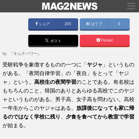
シェア
203
はてブ
0
Pocket
ポスト
by
『キムチパワー』
受験戦争を象徴するものの一つに「
ヤジャ
」というもの
がある。「夜間自律学習」の「夜自」をとって「ヤジ
ャ」という。
高校生の夜間学習
のことである。有名校は
もちろんのこと、韓国のありとあらゆる高校でこのヤジ
ャというものがある。男子高、女子高を問わない。高校
一年生からこのヤジャはある。
放課後になっても家に帰
るのではなく学校に残り
、
夕食を食べてから教室で学習
が始まる。