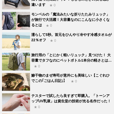
違います
★ 0
モンベルの「魔法みたいな折りたたみリュック」
が旅行で大活躍！大容量なのにこんなに小さくな
るとは
★ 0
濡らして5秒。首元をひんやり冷やす冷感タオルが
22％オフ
★ 0
旅行用の「とにかく軽いリュック」見つけた！ 大
容量でタフなのにペットボトル1本分の軽さとは…
★ 0
鯵干物のまぜ寿司が意外にも美味しい【こぐれひ
でこの｢ごはん日記｣】
★ 0
テスターで試したら良すぎて即購入。「トーンア
ップUV乳液」は資生堂の技術が光る名作だった！
★ 0