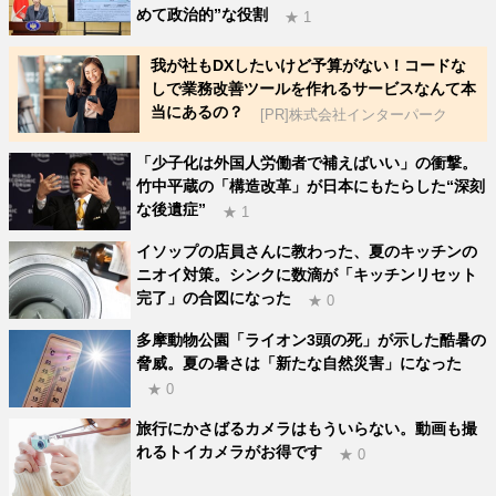
めて政治的”な役割
★ 1
我が社もDXしたいけど予算がない！コードな
しで業務改善ツールを作れるサービスなんて本
当にあるの？
[PR]株式会社インターパーク
「少子化は外国人労働者で補えばいい」の衝撃。
竹中平蔵の「構造改革」が日本にもたらした“深刻
な後遺症”
★ 1
イソップの店員さんに教わった、夏のキッチンの
ニオイ対策。シンクに数滴が「キッチンリセット
完了」の合図になった
★ 0
多摩動物公園「ライオン3頭の死」が示した酷暑の
脅威。夏の暑さは「新たな自然災害」になった
★ 0
旅行にかさばるカメラはもういらない。動画も撮
れるトイカメラがお得です
★ 0