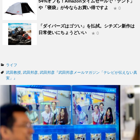
54%オフも！Amazonタイムセールで「テント」
や「寝袋」が今ならお買い得ですよ
★ 0
「ダイバーズはゴツい」を払拭。シチズン新作は
日常使いにちょうどいい
★ 0
カ
ライフ
テ
タ
武田教授
,
武田邦彦
,
武田邦彦『武田邦彦メールマガジン「テレビが伝えない真
ゴ
グ
実」』
リ
ー