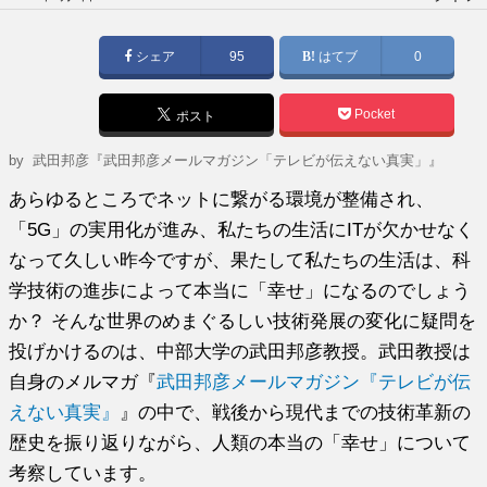
稿
日:
シェア
95
はてブ
0
Pocket
ポスト
by
武田邦彦『武田邦彦メールマガジン「テレビが伝えない真実」』
あらゆるところでネットに繋がる環境が整備され、
「5G」の実用化が進み、私たちの生活にITが欠かせなく
なって久しい昨今ですが、果たして私たちの生活は、科
学技術の進歩によって本当に「幸せ」になるのでしょう
か？ そんな世界のめまぐるしい技術発展の変化に疑問を
投げかけるのは、中部大学の武田邦彦教授。武田教授は
自身のメルマガ『
武田邦彦メールマガジン『テレビが伝
えない真実』
』の中で、戦後から現代までの技術革新の
歴史を振り返りながら、人類の本当の「幸せ」について
考察しています。