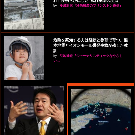
れ」が明らかにした“現行基準の弱点”
by
冷泉彰彦『冷泉彰彦のプリンストン通信』
危険を察知する力は経験と教育で育つ。熊
本地震とイオンモール爆発事故が残した教
訓
by
引地達也『ジャーナリスティックなやさし
い…