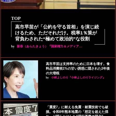
TOP
高市早苗が「公約を守る首相」を演じ続
けるため、ただそれだけ。税率1％策が
背負わされた“極めて政治的”な役割
by
新恭（あらたきょう）『国家権力＆メディア…
高市早苗は支持率のために日本を壊す。食
料品消費税1%の甘い誘惑に隠された2年後
の大増税
by
小林よしのり『小林よしのりライジング』
「震度7」に耐える免震・耐震技術でも破
損。令和8年熊本地震の「想定を超えた揺