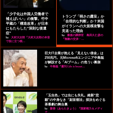
「少子化は外国人労働者で
トランプ「弱さの露呈」か
補えばいい」の衝撃。竹中
「合理的な判断」か？米国
平蔵の「構造改革」が日本
がイランへの大規模攻撃を
にもたらした“深刻な後遺
見送った理由
症”
by
最後の調停官 島田久仁彦の
by
大村大次郎『大村大次郎の本音
『無敵の交渉・…
で役に立つ税…
巨大IT企業が抱える「見えない借金」は
250兆円。元Microsoftエンジニア中島聡
が解説する「AIブーム」の危うい裏側
by
中島聡『週刊 Life is beaut…
「玉虫色」では虫にも失礼。維新“悲
願”の中身なき「副首都法」採決をめぐる
茶番劇の舞台裏
by
新恭（あらたきょう）『国家権力＆メディ
ア…