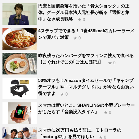
円安と国債急落を招いた「骨太ショック」の正
体。グーグル日本法人元社長が斬る「選択と集
中」なき成長戦略
★ 0
4ステップでできる！ 1食438kcalのカレーラーメ
ンで夏バテ対策
★ 0
昨夜残ったハンバーグをマフィンに挟んで食べる
【こぐれひでこの｢ごはん日記｣】
★ 0
50%オフも！Amazonタイムセールで「キャンプ
テーブル」や「マルチグリドル」が今ならお買い
得ですよ
★ 0
スマホは置いとこ。SHANLINGの小型プレーヤー
がもたらす「音楽没入タイム」
★ 0
スマホに20万円も払う前に、モトローラの
「moto g37j」を見てほしい
★ 0