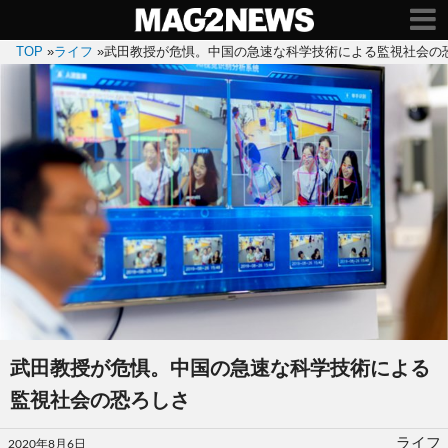
TOP
»
ライフ
»
武田教授が危惧。中国の急速な科学技術による監視社会の
武田教授が危惧。中国の急速な科学技術による
監視社会の恐ろしさ
投
ライフ
2020年8月6日