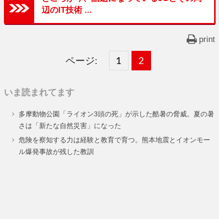
辺のIT技術 ...
print
ページ:
固
1
固
2
,
定
定
いま読まれてます
ペ
ペ
多摩動物公園「ライオン3頭の死」が示した酷暑の脅威。夏の暑
ー
ー
さは「新たな自然災害」になった
ジ
ジ
危険を察知する力は経験と教育で育つ。熊本地震とイオンモー
ル爆発事故が残した教訓