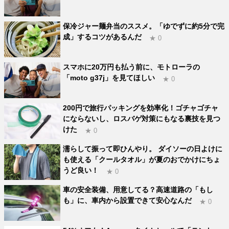
保冷ジャー麺弁当のススメ。「ゆでずに約5分で完
成」するコツがあるんだ
★ 0
スマホに20万円も払う前に、モトローラの
「moto g37j」を見てほしい
★ 0
200円で旅行パッキングを効率化！ゴチャゴチャ
にならないし、ロスバゲ対策にもなる裏技を見つ
けた
★ 0
濡らして振って即ひんやり。 ダイソーの日よけに
も使える「クールタオル」が夏のおでかけにちょ
うど良い！
★ 0
車の安全装備、用意してる？高速道路の「もし
も」に、車内から設置できて安心なんだ
★ 0