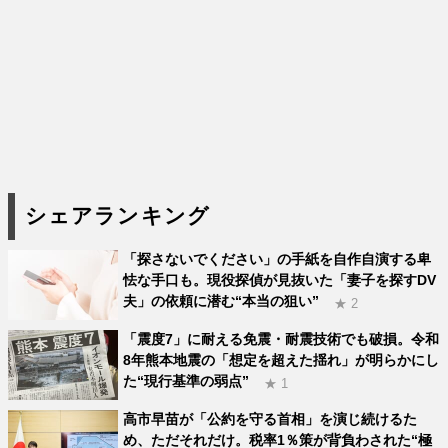
シェアランキング
「探さないでください」の手紙を自作自演する卑
怯な手口も。現役探偵が見抜いた「妻子を探すDV
夫」の依頼に潜む“本当の狙い”
★ 2
「震度7」に耐える免震・耐震技術でも破損。令和
8年熊本地震の「想定を超えた揺れ」が明らかにし
た“現行基準の弱点”
★ 1
高市早苗が「公約を守る首相」を演じ続けるた
め、ただそれだけ。税率1％策が背負わされた“極