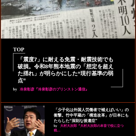
TOP
「震度7」に耐える免震・耐震技術でも
破損。令和8年熊本地震の「想定を超え
た揺れ」が明らかにした“現行基準の弱
点”
by
冷泉彰彦『冷泉彰彦のプリンストン通信』
「少子化は外国人労働者で補えばいい」の
衝撃。竹中平蔵の「構造改革」が日本にも
たらした“深刻な後遺症”
by
大村大次郎『大村大次郎の本音で役に立つ
税…