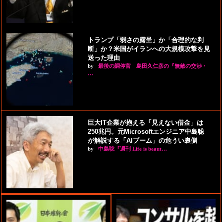
トランプ「弱さの露呈」か「合理的な判
断」か？米国がイランへの大規模攻撃を見
送った理由
by
最後の調停官 島田久仁彦の『無敵の交渉・
…
巨大IT企業が抱える「見えない借金」は
250兆円。元Microsoftエンジニア中島聡
が解説する「AIブーム」の危うい裏側
by
中島聡『週刊 Life is beaut…