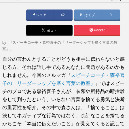
稿
日:
シェア
42
はてブ
0
Pocket
ポスト
by
『スピーチコーチ・森裕喜子の「リーダーシップを磨く言葉の教
室」』
自分の言わんとすることがどうも相手に伝わらないと感
じる方、それは話し手であるあなたに問題があるのかも
しれません。今回のメルマガ『
スピーチコーチ・森裕喜
子の「リーダーシップを磨く言葉の教室」
』ではスピー
チのプロである森裕喜子さんが、衣類や所持品の断捨離
をして判ったという、いらない言葉を捨てる勇気と決断
の重要性を紹介。その中で森さんは、「捨てること」は
決してネガティブな行為ではなく、余計なことを捨てる
からこそ「本当に伝えたいこと」が見えてくると記して