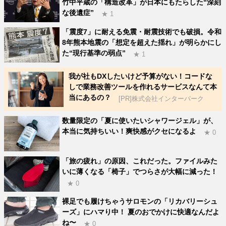
竹中平蔵の「構造改革」が日本にもたらした“深刻
な後遺症”
★ 1
「震度7」に耐える免震・耐震技術でも破損。令和
8年熊本地震の「想定を超えた揺れ」が明らかにし
た“現行基準の弱点”
★ 1
我が社もDXしたいけど予算がない！コードな
しで業務改善ツールを作れるサービスなんて本
当にあるの？
[PR]株式会社インターパーク
数量限定の「夏に使いたいシャワージェル」が、
本当に気持ちいい！爽快感がクセになるよ
★ 0
「旅の疲れ」の原因、これだった。ファイルみた
いに薄くなる「椅子」でつらさが大幅に減った！
★ 0
裸足でも履けちゃうサロモンの「リカバリーシュ
ーズ」にハマり中！ 夏のおでかけに快適なんだよ
ね〜
★ 0