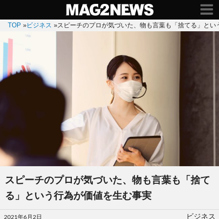
TOP
»
ビジネス
»
スピーチのプロが気づいた、物も言葉も「捨てる」とい
スピーチのプロが気づいた、物も言葉も「捨て
る」という行為が価値を生む事実
投
ビジネス
2021年6月2日