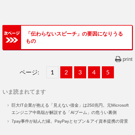
「伝わらないスピーチ」の要因になりうる
もの
print
ページ:
固
1
固
2
,
固
3
,
固
4
,
固
5
,
定
定
定
定
定
いま読まれてます
ペ
ペ
ペ
ペ
ペ
巨大IT企業が抱える「見えない借金」は250兆円。元Microsoft
ー
ー
ー
ー
ー
エンジニア中島聡が解説する「AIブーム」の危うい裏側
ジ
ジ
ジ
ジ
ジ
7pay事件が結んだ縁。PayPayとセブン＆アイ資本提携の背景