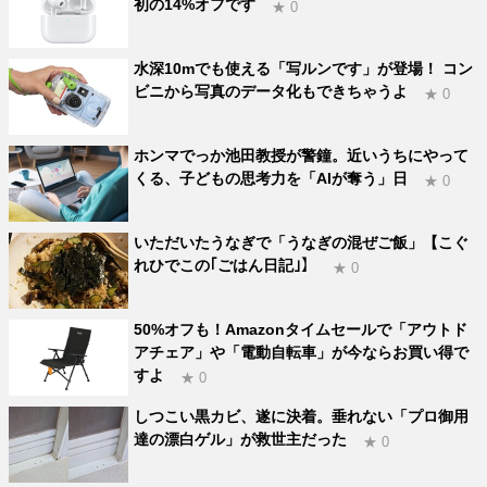
初の14%オフです
★ 0
水深10mでも使える「写ルンです」が登場！ コン
ビニから写真のデータ化もできちゃうよ
★ 0
ホンマでっか池田教授が警鐘。近いうちにやって
くる、子どもの思考力を「AIが奪う」日
★ 0
いただいたうなぎで「うなぎの混ぜご飯」【こぐ
れひでこの｢ごはん日記｣】
★ 0
50%オフも！Amazonタイムセールで「アウトド
アチェア」や「電動自転車」が今ならお買い得で
すよ
★ 0
しつこい黒カビ、遂に決着。垂れない「プロ御用
達の漂白ゲル」が救世主だった
★ 0