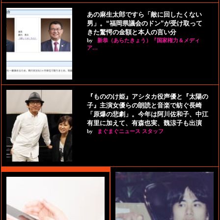
あの麻生太郎ですら「敵に回したくない
男」。“福岡県議会のドン”が受け取って
きた驚愕の金額と本人の言い分
by
新恭（あらたきょう）『国家権力＆メディ
ア…
『もののけ姫』アシタカ役声優と『太陽の
子』主演女優らの朗読と音楽で紡ぐ長崎
「原爆の悲劇」。今年は阿川佐和子、中江
有里に加えて、有森也実、魏涼子も出演
by
まぐまぐニュース スタッフ