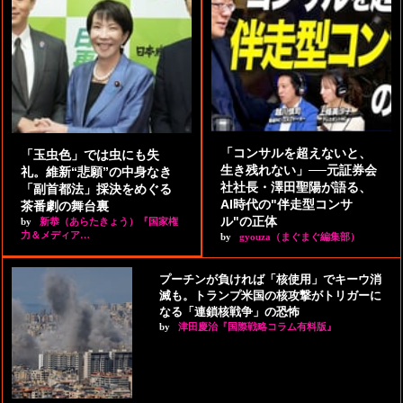
「コンサルを超えないと、
「玉虫色」では虫にも失
生き残れない」──元証券会
礼。維新“悲願”の中身なき
社社長・澤田聖陽が語る、
「副首都法」採決をめぐる
AI時代の"伴走型コンサ
茶番劇の舞台裏
ル"の正体
by
新恭（あらたきょう）『国家権
力＆メディア…
by
gyouza（まぐまぐ編集部）
プーチンが負ければ「核使用」でキーウ消
滅も。トランプ米国の核攻撃がトリガーに
なる「連鎖核戦争」の恐怖
by
津田慶治『国際戦略コラム有料版』