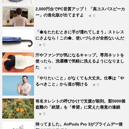
2,000円台でPC音質アップ！ 「高コスパスピーカ
ー」の進化版が出てますよ
★ 0
「傘をたたむときに手が濡れてしまう」ストレス
にさよなら！この傘、使いづらさが全然ないんだ
★ 0
汗やファンデが気になるキャップ。専用ネットを
使ったら、洗濯機で気軽に洗えるようになりまし
た
★ 0
「やりたいこと」がなくても大丈夫。仕事は「や
るべきこと」から道が開ける
★ 0
有名タレントの呼びかけで支援が殺到。梨5000個
盗難の「絶望」を「希望」に変えた善意の連鎖
★ 0
待ってました。AirPods Pro 3がプライムデー後