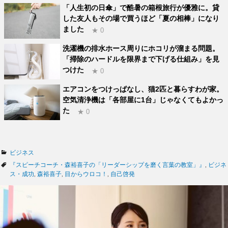
「人生初の日傘」で酷暑の箱根旅行が優雅に。貸
した友人もその場で買うほど「夏の相棒」になり
ました
★ 0
洗濯機の排水ホース周りにホコリが溜まる問題。
「掃除のハードルを限界まで下げる仕組み」を見
つけた
★ 0
エアコンをつけっぱなし、猫2匹と暮らすわが家。
空気清浄機は「各部屋に1台」じゃなくてもよかっ
た
★ 0
カ
ビジネス
テ
タ
『スピーチコーチ・森裕喜子の「リーダーシップを磨く言葉の教室」』
,
ビジネ
ゴ
グ
ス・成功
,
森裕喜子
,
目からウロコ！
,
自己啓発
リ
ー