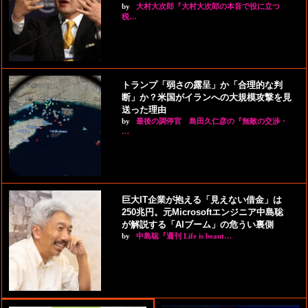
by
大村大次郎『大村大次郎の本音で役に立つ
税…
トランプ「弱さの露呈」か「合理的な判
断」か？米国がイランへの大規模攻撃を見
送った理由
by
最後の調停官 島田久仁彦の『無敵の交渉・
…
巨大IT企業が抱える「見えない借金」は
250兆円。元Microsoftエンジニア中島聡
が解説する「AIブーム」の危うい裏側
by
中島聡『週刊 Life is beaut…