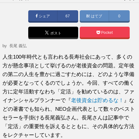
稿
日:
シェア
67
はてブ
0
Pocket
ポスト
by
長尾 義弘
人生100年時代とも言われる長寿社会にあって、多くの
方が懸念事項として挙げるのが老後資金の問題。定年後
の第二の人生を豊かに過ごすためには、どのような準備
が必要となってくるのでしょうか。今回、すべての働く
方に定年活動すなわち「定活」を勧めているのは、ファ
イナンシャルプランナーで『
老後資金は貯めるな！
』な
どの著書でも知られ、NEO企画代表として数々のベスト
セラーを手掛ける長尾義弘さん。長尾さんは記事中で
「定活」の重要性を訴えるとともに、その具体的な方法
をレクチャーしています。