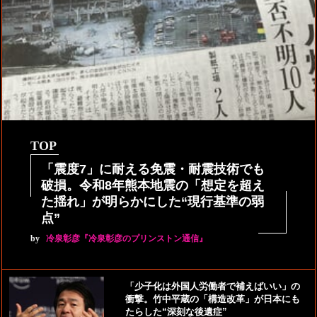
TOP
「震度7」に耐える免震・耐震技術でも
破損。令和8年熊本地震の「想定を超え
た揺れ」が明らかにした“現行基準の弱
点”
by
冷泉彰彦『冷泉彰彦のプリンストン通信』
「少子化は外国人労働者で補えばいい」の
衝撃。竹中平蔵の「構造改革」が日本にも
たらした“深刻な後遺症”