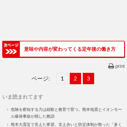
意味や内容が変わってくる定年後の働き方
print
ページ:
固
1
固
2
,
固
3
,
定
定
定
いま読まれてます
ペ
ペ
ペ
危険を察知する力は経験と教育で育つ。熊本地震とイオンモー
ー
ー
ー
ル爆発事故が残した教訓
ジ
ジ
ジ
熊本大震災で見えた希望。支え合いと防災体制が救った「多く