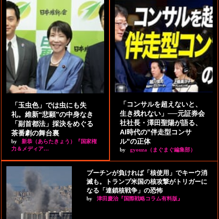
「コンサルを超えないと、
「玉虫色」では虫にも失
生き残れない」──元証券会
礼。維新“悲願”の中身なき
社社長・澤田聖陽が語る、
「副首都法」採決をめぐる
AI時代の"伴走型コンサ
茶番劇の舞台裏
ル"の正体
by
新恭（あらたきょう）『国家権
力＆メディア…
by
gyouza（まぐまぐ編集部）
プーチンが負ければ「核使用」でキーウ消
滅も。トランプ米国の核攻撃がトリガーに
なる「連鎖核戦争」の恐怖
by
津田慶治『国際戦略コラム有料版』