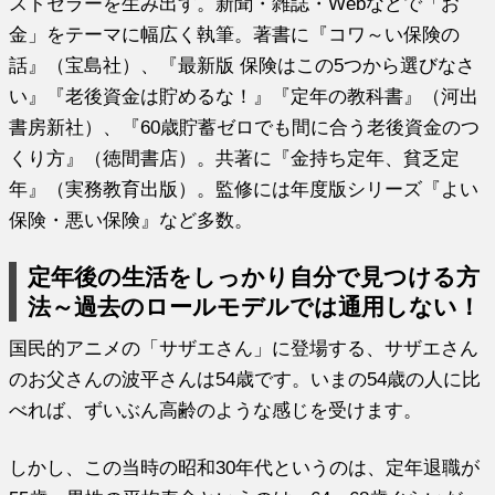
ストセラーを生み出す。新聞・雑誌・Webなどで「お
金」をテーマに幅広く執筆。著書に『コワ～い保険の
話』（宝島社）、『最新版 保険はこの5つから選びなさ
い』『老後資金は貯めるな！』『定年の教科書』（河出
書房新社）、『60歳貯蓄ゼロでも間に合う老後資金のつ
くり方』（徳間書店）。共著に『金持ち定年、貧乏定
年』（実務教育出版）。監修には年度版シリーズ『よい
保険・悪い保険』など多数。
定年後の生活をしっかり自分で見つける方
法～過去のロールモデルでは通用しない！
国民的アニメの「サザエさん」に登場する、サザエさん
のお父さんの波平さんは54歳です。いまの54歳の人に比
べれば、ずいぶん高齢のような感じを受けます。
しかし、この当時の昭和30年代というのは、定年退職が