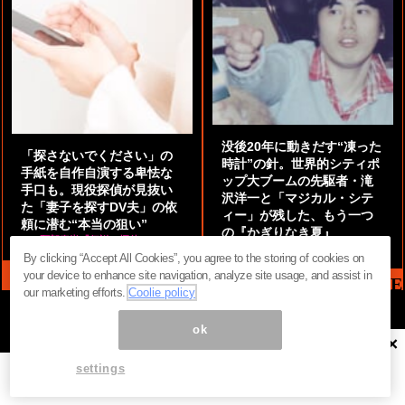
没後20年に動きだす“凍った
「探さないでください」の
時計”の針。世界的シティポ
手紙を自作自演する卑怯な
ップ大ブームの先駆者・滝
手口も。現役探偵が見抜い
沢洋一と「マジカル・シテ
た「妻子を探すDV夫」の依
ィー」が残した、もう一つ
頼に潜む“本当の狙い”
の『かぎりなき夏』
by
阿部泰尚『伝説の探偵』
by
都鳥 流星
By clicking “Accept All Cookies”, you agree to the storing of cookies on
your device to enhance site navigation, analyze site usage, and assist in
MAG2 NEWS HEADLINE
our marketing efforts.
Coolie policy
ok
×
ページ内の商標は全て商標権者に属します。無断転載を禁じます。 ©
まぐまぐ！
settings