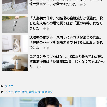
達の漂白ゲル」が救世主だった
★ 0
「人生初の日傘」で酷暑の箱根旅行が優雅に。貸
した友人もその場で買うほど「夏の相棒」になり
ました
★ 0
洗濯機の排水ホース周りにホコリが溜まる問題。
「掃除のハードルを限界まで下げる仕組み」を見
つけた
★ 0
エアコンをつけっぱなし、猫2匹と暮らすわが家。
空気清浄機は「各部屋に1台」じゃなくてもよかっ
た
★ 0
カ
ライフ
テ
タ
マネー
,
定年
,
老後
,
老後資金
,
長尾義弘
ゴ
グ
リ
ー