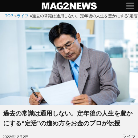
TOP
»
ライフ
»
過去の常識は通用しない。定年後の人生を豊かにする“定活
過去の常識は通用しない。定年後の人生を豊か
にする“定活”の進め方をお金のプロが伝授
投
ライフ
2022年12月2日