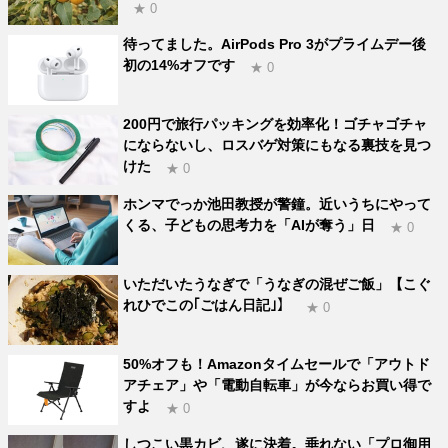
★ 0
待ってました。AirPods Pro 3がプライムデー後
初の14%オフです
★ 0
200円で旅行パッキングを効率化！ゴチャゴチャ
にならないし、ロスバゲ対策にもなる裏技を見つ
けた
★ 0
ホンマでっか池田教授が警鐘。近いうちにやって
くる、子どもの思考力を「AIが奪う」日
★ 0
いただいたうなぎで「うなぎの混ぜご飯」【こぐ
れひでこの｢ごはん日記｣】
★ 0
50%オフも！Amazonタイムセールで「アウトド
アチェア」や「電動自転車」が今ならお買い得で
すよ
★ 0
しつこい黒カビ、遂に決着。垂れない「プロ御用