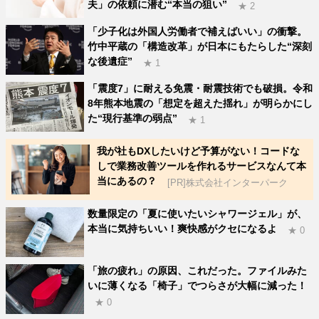
夫」の依頼に潜む“本当の狙い”
★ 2
「少子化は外国人労働者で補えばいい」の衝撃。
竹中平蔵の「構造改革」が日本にもたらした“深刻
な後遺症”
★ 1
「震度7」に耐える免震・耐震技術でも破損。令和
8年熊本地震の「想定を超えた揺れ」が明らかにし
た“現行基準の弱点”
★ 1
我が社もDXしたいけど予算がない！コードな
しで業務改善ツールを作れるサービスなんて本
当にあるの？
[PR]株式会社インターパーク
数量限定の「夏に使いたいシャワージェル」が、
本当に気持ちいい！爽快感がクセになるよ
★ 0
「旅の疲れ」の原因、これだった。ファイルみた
いに薄くなる「椅子」でつらさが大幅に減った！
★ 0