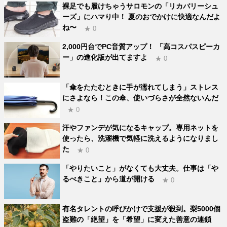
裸足でも履けちゃうサロモンの「リカバリーシュ
ーズ」にハマり中！ 夏のおでかけに快適なんだよ
ね〜
★ 0
2,000円台でPC音質アップ！ 「高コスパスピーカ
ー」の進化版が出てますよ
★ 0
「傘をたたむときに手が濡れてしまう」ストレス
にさよなら！この傘、使いづらさが全然ないんだ
★ 0
汗やファンデが気になるキャップ。専用ネットを
使ったら、洗濯機で気軽に洗えるようになりまし
た
★ 0
「やりたいこと」がなくても大丈夫。仕事は「や
るべきこと」から道が開ける
★ 0
有名タレントの呼びかけで支援が殺到。梨5000個
盗難の「絶望」を「希望」に変えた善意の連鎖