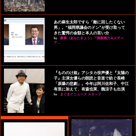
あの麻生太郎ですら「敵に回したくない
男」。“福岡県議会のドン”が受け取って
きた驚愕の金額と本人の言い分
by
新恭（あらたきょう）『国家権力＆メディ
ア…
『もののけ姫』アシタカ役声優と『太陽の
子』主演女優らの朗読と音楽で紡ぐ長崎
「原爆の悲劇」。今年は阿川佐和子、中江
有里に加えて、有森也実、魏涼子も出演
by
まぐまぐニュース スタッフ