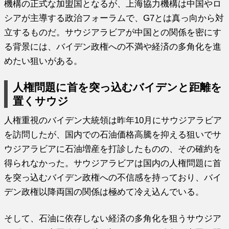
機構の正式な加盟国となるが、上海協力機構は中国やロ
シアが主導する政治フォーラムで、G7とは真っ向から対
立するものだ。サウジアラビアが中国との関係を密にす
る背景には、バイデン政権への不満や経済の多角化を進
めたい狙いがある。
人権問題に首を突っ込むバイデンと距離を
置くサウジ
人権重視のバイデン大統領は昨年10月にサウジアラビア
を訪問したが、国内での石油価格高騰を抑える狙いでサ
ウジアラビアに石油増産を打診したものの、その確約を
得られなかった。サウジアラビアは国内の人権問題に首
を突っ込むバイデン政権への不信感を持っており、バイ
デン政権以降両国の関係は極めて冷え込んでいる。
そして、石油に依存しない経済の多角化を狙うサウジア