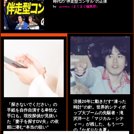
時代の"伴走型コンサル"の正体
by
gyouza（まぐまぐ編集部）
没後20年に動きだす“凍った
「探さないでください」の
時計”の針。世界的シティポ
手紙を自作自演する卑怯な
ップ大ブームの先駆者・滝
手口も。現役探偵が見抜い
沢洋一と「マジカル・シテ
た「妻子を探すDV夫」の依
ィー」が残した、もう一つ
頼に潜む“本当の狙い”
の『かぎりなき夏』
by
阿部泰尚『伝説の探偵』