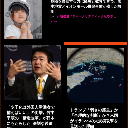
危険を察知する力は経験と教育で育つ。熊
本地震とイオンモール爆発事故が残した教
訓
by
引地達也『ジャーナリスティックなやさし
い…
「少子化は外国人労働者で
トランプ「弱さの露呈」か
補えばいい」の衝撃。竹中
「合理的な判断」か？米国
平蔵の「構造改革」が日本
がイランへの大規模攻撃を
にもたらした“深刻な後遺
見送った理由