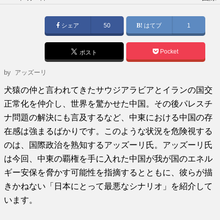
稿
日:
シェア
50
はてブ
1
Pocket
ポスト
by
アッズーリ
犬猿の仲と言われてきたサウジアラビアとイランの国交
正常化を仲介し、世界を驚かせた中国。その後パレスチ
ナ問題の解決にも言及するなど、中東における中国の存
在感は強まるばかりです。このような状況を危険視する
のは、国際政治を熟知するアッズーリ氏。アッズーリ氏
は今回、中東の覇権を手に入れた中国が我が国のエネル
ギー安保を脅かす可能性を指摘するとともに、彼らが描
きかねない「日本にとって最悪なシナリオ」を紹介して
います。