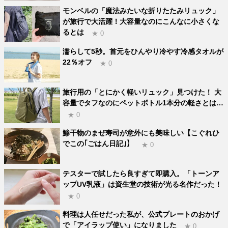
モンベルの「魔法みたいな折りたたみリュック」
が旅行で大活躍！大容量なのにこんなに小さくな
るとは
★ 0
濡らして5秒。首元をひんやり冷やす冷感タオルが
22％オフ
★ 0
旅行用の「とにかく軽いリュック」見つけた！ 大
容量でタフなのにペットボトル1本分の軽さとは…
★ 0
鯵干物のまぜ寿司が意外にも美味しい【こぐれひ
でこの｢ごはん日記｣】
★ 0
テスターで試したら良すぎて即購入。「トーンア
ップUV乳液」は資生堂の技術が光る名作だった！
★ 0
料理は人任せだった私が、公式プレートのおかげ
で「アイラップ使い」になりました
★ 0