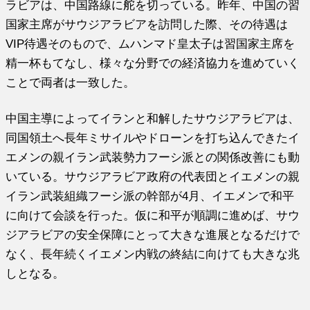
ラビアは、中国路線に舵を切っている。昨年、中国の習
国家主席がサウジアラビアを訪問した際、その待遇は
VIP待遇そのもので、ムハンマド皇太子は習国家主席を
精一杯もてなし、様々な分野での経済協力を進めていく
ことで両者は一致した。
中国主導によってイランと和解したサウジアラビアは、
同国領土へ長年ミサイルやドローンを打ち込んできたイ
エメンの親イラン武装勢力フーシ派との関係改善にも動
いている。サウジアラビア政府の代表団とイエメンの親
イラン武装組織フーシ派の幹部が4月、イエメンで和平
に向けて会談を行った。仮に和平が順調に進めば、サウ
ジアラビアの安全保障にとって大きな進展となるだけで
なく、長年続くイエメン内戦の終結に向けても大きな兆
しとなる。