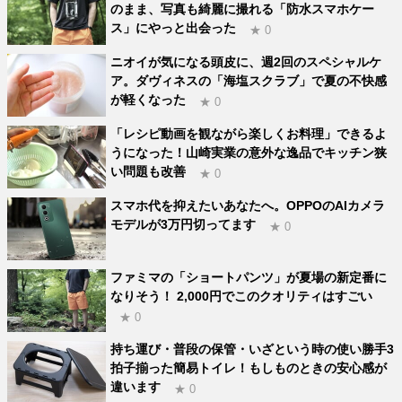
のまま、写真も綺麗に撮れる「防水スマホケー
ス」にやっと出会った
★ 0
ニオイが気になる頭皮に、週2回のスペシャルケ
ア。ダヴィネスの「海塩スクラブ」で夏の不快感
が軽くなった
★ 0
「レシピ動画を観ながら楽しくお料理」できるよ
うになった！山崎実業の意外な逸品でキッチン狭
い問題も改善
★ 0
スマホ代を抑えたいあなたへ。OPPOのAIカメラ
モデルが3万円切ってます
★ 0
ファミマの「ショートパンツ」が夏場の新定番に
なりそう！ 2,000円でこのクオリティはすごい
★ 0
持ち運び・普段の保管・いざという時の使い勝手3
拍子揃った簡易トイレ！もしものときの安心感が
違います
★ 0