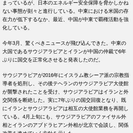
まっているが、日本のエネルギー安全保障を脅かしかね
ない事態が刻々と進行している。中東における米国の存
在力が低下するなか、最近、中国が中東で覇権活動を強
化している。
今年3月、驚くべきニュースが飛び込んできた。中東の
大国であるサウジアラビアとイランが中国の仲裁で6年
ぶりに国交を正常化させると発表したのだ。
サウジアラビアが2016年にイスラム教シーア派の宗教指
導者を処刑し、その後テヘランのサウジアラビア大使館
が襲撃されたことを受け、サウジアラビアはイランと外
交関係を断絶した。実に7年ぶりの国交回復となり、既
にイランとサウジアラビアは相互の大使館業務を再開し
ている。4月上旬にも、サウジアラビアのファイサル外
相とイランのアブドラヒアン外相が北京で会談し、関係