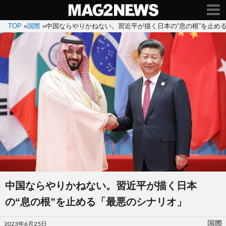
TOP
»
国際
»
中国ならやりかねない。習近平が描く日本の“息の根”を止め
中国ならやりかねない。習近平が描く日本
の“息の根”を止める「最悪のシナリオ」
投
国際
2023年6月25日