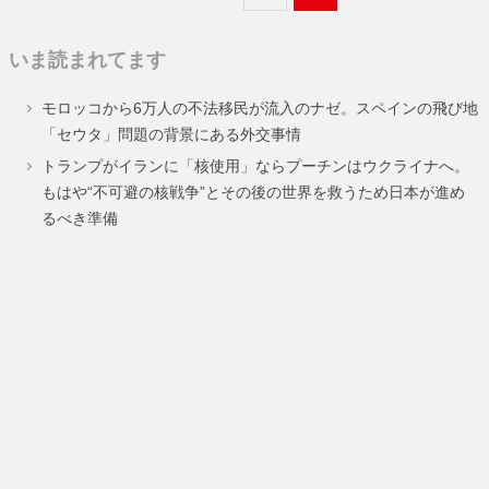
定
定
いま読まれてます
ペ
ペ
モロッコから6万人の不法移民が流入のナゼ。スペインの飛び地
ー
ー
「セウタ」問題の背景にある外交事情
ジ
ジ
トランプがイランに「核使用」ならプーチンはウクライナへ。
もはや“不可避の核戦争”とその後の世界を救うため日本が進め
るべき準備