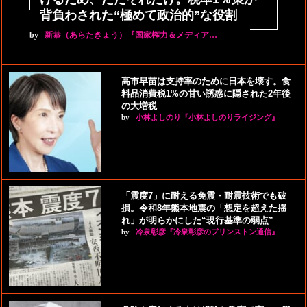
背負わされた“極めて政治的”な役割
by
新恭（あらたきょう）『国家権力＆メディア…
高市早苗は支持率のために日本を壊す。食
料品消費税1%の甘い誘惑に隠された2年後
の大増税
by
小林よしのり『小林よしのりライジング』
「震度7」に耐える免震・耐震技術でも破
損。令和8年熊本地震の「想定を超えた揺
れ」が明らかにした“現行基準の弱点”
by
冷泉彰彦『冷泉彰彦のプリンストン通信』