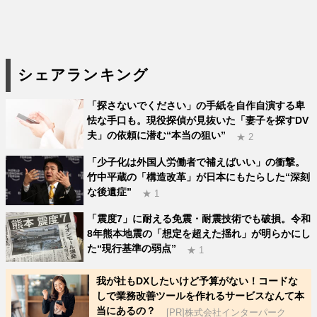
シェアランキング
「探さないでください」の手紙を自作自演する卑
怯な手口も。現役探偵が見抜いた「妻子を探すDV
夫」の依頼に潜む“本当の狙い”
★ 2
「少子化は外国人労働者で補えばいい」の衝撃。
竹中平蔵の「構造改革」が日本にもたらした“深刻
な後遺症”
★ 1
「震度7」に耐える免震・耐震技術でも破損。令和
8年熊本地震の「想定を超えた揺れ」が明らかにし
た“現行基準の弱点”
★ 1
我が社もDXしたいけど予算がない！コードな
しで業務改善ツールを作れるサービスなんて本
当にあるの？
[PR]株式会社インターパーク