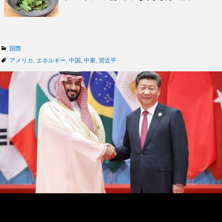
カ
国際
テ
タ
アメリカ
,
エネルギー
,
中国
,
中東
,
習近平
ゴ
グ
リ
ー