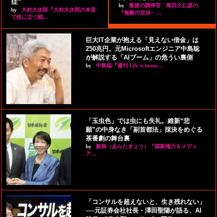
症”
by
最後の調停官 島田久仁彦の
by
大村大次郎『大村大次郎の本音
『無敵の交渉・…
で役に立つ税…
巨大IT企業が抱える「見えない借金」は
250兆円。元Microsoftエンジニア中島聡
が解説する「AIブーム」の危うい裏側
by
中島聡『週刊 Life is beaut…
「玉虫色」では虫にも失礼。維新“悲
願”の中身なき「副首都法」採決をめぐる
茶番劇の舞台裏
by
新恭（あらたきょう）『国家権力＆メディ
ア…
「コンサルを超えないと、生き残れない」
──元証券会社社長・澤田聖陽が語る、AI