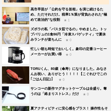
高市早苗が「公約を守る首相」を演じ続けるた
め、ただそれだけ。税率1％策が背負わされた“極
めて政治的”な役割
★ 1
ズボラの私「パスタ茹でるの」やめました。トッ
プバリュの1食86円「冷凍スパゲッティ」で夏休
みランチが楽ちんに
★ 0
忙しい朝も時短でおいしく。象印の定番コーヒー
メーカーがお買い得
★ 0
TORUくん、80歳（傘寿）になりました。みなさ
んお祝い、ありがとう！！！！【こぐれひでこの
｢ごはん日記｣】
★ 0
サンコーの新作マグネットケーブルは全盛り。奪
うのは「絡まりストレス」だけ
★ 0
夏アクティビティに安心感をプラス！ 操作性もそ