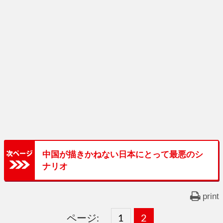
中国が描きかねない日本にとって最悪のシ
ナリオ
print
ページ:
固
1
固
2
,