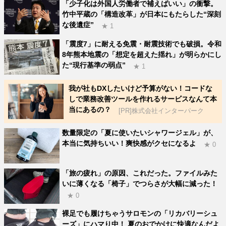
「少子化は外国人労働者で補えばいい」の衝撃。
竹中平蔵の「構造改革」が日本にもたらした“深刻
な後遺症”
★ 1
「震度7」に耐える免震・耐震技術でも破損。令和
8年熊本地震の「想定を超えた揺れ」が明らかにし
た“現行基準の弱点”
★ 1
我が社もDXしたいけど予算がない！コードな
しで業務改善ツールを作れるサービスなんて本
当にあるの？
[PR]株式会社インターパーク
数量限定の「夏に使いたいシャワージェル」が、
本当に気持ちいい！爽快感がクセになるよ
★ 0
「旅の疲れ」の原因、これだった。ファイルみた
いに薄くなる「椅子」でつらさが大幅に減った！
★ 0
裸足でも履けちゃうサロモンの「リカバリーシュ
ーズ」にハマり中！ 夏のおでかけに快適なんだよ