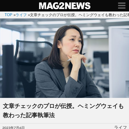
TOP
»
ライフ
»
文章チェックのプロが伝授。ヘミングウェイも教わった記
文章チェックのプロが伝授。ヘミングウェイも
教わった記事執筆法
投
ライフ
2023年7月6日