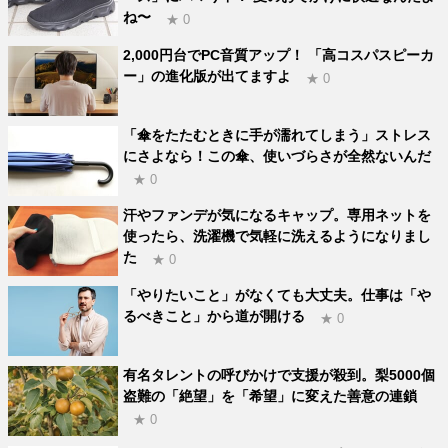
ね〜
★ 0
2,000円台でPC音質アップ！ 「高コスパスピーカ
ー」の進化版が出てますよ
★ 0
「傘をたたむときに手が濡れてしまう」ストレス
にさよなら！この傘、使いづらさが全然ないんだ
★ 0
汗やファンデが気になるキャップ。専用ネットを
使ったら、洗濯機で気軽に洗えるようになりまし
た
★ 0
「やりたいこと」がなくても大丈夫。仕事は「や
るべきこと」から道が開ける
★ 0
有名タレントの呼びかけで支援が殺到。梨5000個
盗難の「絶望」を「希望」に変えた善意の連鎖
★ 0