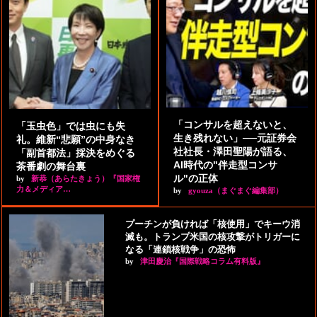
「コンサルを超えないと、
「玉虫色」では虫にも失
生き残れない」──元証券会
礼。維新“悲願”の中身なき
社社長・澤田聖陽が語る、
「副首都法」採決をめぐる
AI時代の"伴走型コンサ
茶番劇の舞台裏
ル"の正体
by
新恭（あらたきょう）『国家権
力＆メディア…
by
gyouza（まぐまぐ編集部）
プーチンが負ければ「核使用」でキーウ消
滅も。トランプ米国の核攻撃がトリガーに
なる「連鎖核戦争」の恐怖
by
津田慶治『国際戦略コラム有料版』