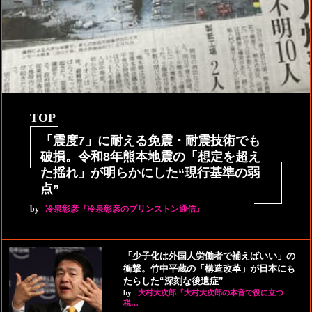
TOP
「震度7」に耐える免震・耐震技術でも
破損。令和8年熊本地震の「想定を超え
た揺れ」が明らかにした“現行基準の弱
点”
by
冷泉彰彦『冷泉彰彦のプリンストン通信』
「少子化は外国人労働者で補えばいい」の
衝撃。竹中平蔵の「構造改革」が日本にも
たらした“深刻な後遺症”
by
大村大次郎『大村大次郎の本音で役に立つ
税…