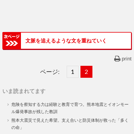
文脈を追えるような文を重ねていく
print
ページ:
固
1
固
2
,
定
定
いま読まれてます
ペ
ペ
危険を察知する力は経験と教育で育つ。熊本地震とイオンモー
ー
ー
ル爆発事故が残した教訓
ジ
ジ
熊本大震災で見えた希望。支え合いと防災体制が救った「多く
の命」