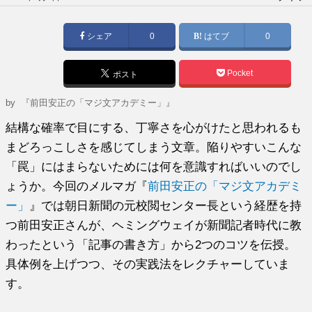
稿
日:
シェア
0
はてブ
0
Pocket
ポスト
by
『前田安正の「マジ文アカデミー」』
結構な確率で目にする、丁寧さを心がけたと思われるも
まどろっこしさを感じてしまう文章。陥りやすいこんな
「罠」にはまらないためには何を意識すればいいのでし
ょうか。今回のメルマガ『
前田安正の「マジ文アカデミ
ー」
』では朝日新聞の元校閲センター長という経歴を持
つ前田安正さんが、ヘミングウェイが新聞記者時代に教
わったという「記事の書き方」から2つのコツを伝授。
具体例を上げつつ、その実践法をレクチャーしていま
す。