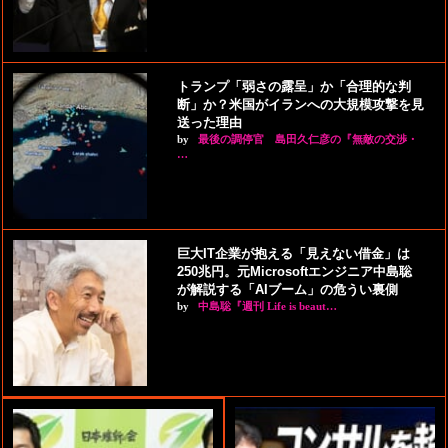
トランプ「弱さの露呈」か「合理的な判
断」か？米国がイランへの大規模攻撃を見
送った理由
by
最後の調停官 島田久仁彦の『無敵の交渉・
…
巨大IT企業が抱える「見えない借金」は
250兆円。元Microsoftエンジニア中島聡
が解説する「AIブーム」の危うい裏側
by
中島聡『週刊 Life is beaut…