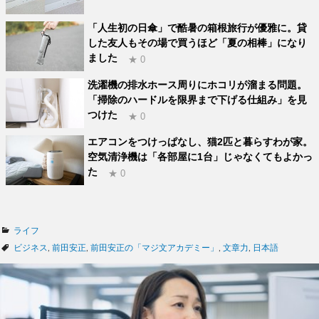
「人生初の日傘」で酷暑の箱根旅行が優雅に。貸
した友人もその場で買うほど「夏の相棒」になり
ました
★ 0
洗濯機の排水ホース周りにホコリが溜まる問題。
「掃除のハードルを限界まで下げる仕組み」を見
つけた
★ 0
エアコンをつけっぱなし、猫2匹と暮らすわが家。
空気清浄機は「各部屋に1台」じゃなくてもよかっ
た
★ 0
カ
ライフ
テ
タ
ビジネス
,
前田安正
,
前田安正の「マジ文アカデミー」
,
文章力
,
日本語
ゴ
グ
リ
ー