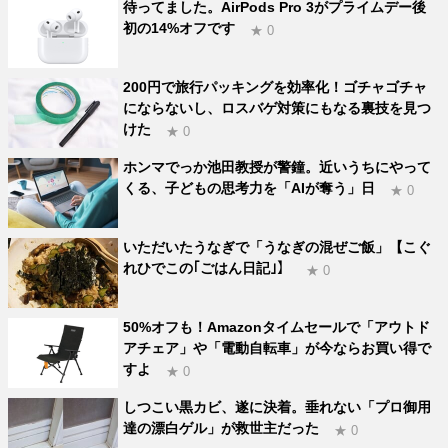
待ってました。AirPods Pro 3がプライムデー後
初の14%オフです
★ 0
200円で旅行パッキングを効率化！ゴチャゴチャ
にならないし、ロスバゲ対策にもなる裏技を見つ
けた
★ 0
ホンマでっか池田教授が警鐘。近いうちにやって
くる、子どもの思考力を「AIが奪う」日
★ 0
いただいたうなぎで「うなぎの混ぜご飯」【こぐ
れひでこの｢ごはん日記｣】
★ 0
50%オフも！Amazonタイムセールで「アウトド
アチェア」や「電動自転車」が今ならお買い得で
すよ
★ 0
しつこい黒カビ、遂に決着。垂れない「プロ御用
達の漂白ゲル」が救世主だった
★ 0