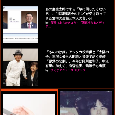
あの麻生太郎ですら「敵に回したくない
男」。“福岡県議会のドン”が受け取って
きた驚愕の金額と本人の言い分
by
新恭（あらたきょう）『国家権力＆メディ
ア…
『もののけ姫』アシタカ役声優と『太陽の
子』主演女優らの朗読と音楽で紡ぐ長崎
「原爆の悲劇」。今年は阿川佐和子、中江
有里に加えて、有森也実、魏涼子も出演
by
まぐまぐニュース スタッフ