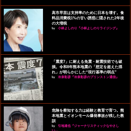
高市早苗は支持率のために日本を壊す。食
料品消費税1%の甘い誘惑に隠された2年後
の大増税
by
小林よしのり『小林よしのりライジング』
「震度7」に耐える免震・耐震技術でも破
損。令和8年熊本地震の「想定を超えた揺
れ」が明らかにした“現行基準の弱点”
by
冷泉彰彦『冷泉彰彦のプリンストン通信』
危険を察知する力は経験と教育で育つ。熊
本地震とイオンモール爆発事故が残した教
訓
by
引地達也『ジャーナリスティックなやさし
い…