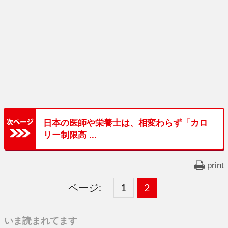
日本の医師や栄養士は、相変わらず「カロ
リー制限高 ...
print
ページ:
固
1
固
2
,
定
定
いま読まれてます