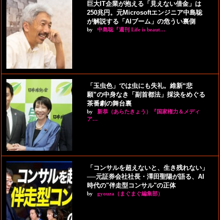
巨大IT企業が抱える「見えない借金」は
250兆円。元Microsoftエンジニア中島聡
が解説する「AIブーム」の危うい裏側
by
中島聡『週刊 Life is beaut…
「玉虫色」では虫にも失礼。維新“悲
願”の中身なき「副首都法」採決をめぐる
茶番劇の舞台裏
by
新恭（あらたきょう）『国家権力＆メディ
ア…
「コンサルを超えないと、生き残れない」
──元証券会社社長・澤田聖陽が語る、AI
時代の"伴走型コンサル"の正体
by
gyouza（まぐまぐ編集部）