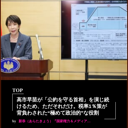
TOP
高市早苗が「公約を守る首相」を演じ続
けるため、ただそれだけ。税率1％策が
背負わされた“極めて政治的”な役割
by
新恭（あらたきょう）『国家権力＆メディア…