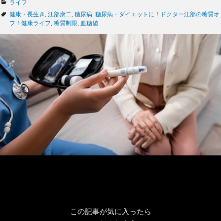
カ
ライフ
テ
タ
健康・長生き
,
江部康二
,
糖尿病
,
糖尿病・ダイエットに！ドクター江部の糖質オ
ゴ
グ
フ！健康ライフ
,
糖質制限
,
血糖値
リ
ー
この記事が気に入ったら