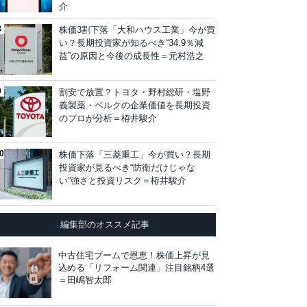
介
株価3割下落「大和ハウス工業」今が買
い？長期投資家が知るべき“34.9％減
益”の原因と今後の成長性＝元村浩之
割安で放置？トヨタ・野村総研・塩野
義製薬・ベルクの企業価値を長期投資
のプロが分析＝栫井駿介
株価下落「三菱重工」今が買い？長期
投資家が見るべき“防衛だけじゃな
い”強さと投資リスク＝栫井駿介
編集部のオススメ記事
中古住宅ブームで恩恵！株価上昇が見
込める「リフォーム関連」注目銘柄4選
＝田嶋智太郎