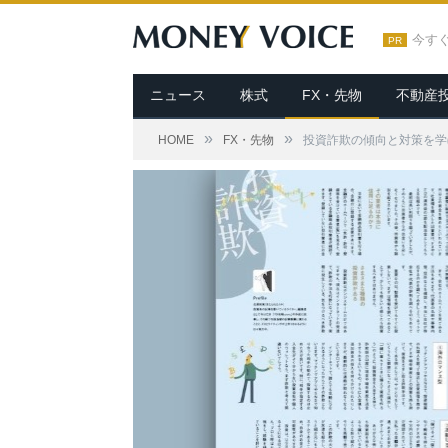
今す
PR
ニュース
株式
FX・先物
不動産
»
»
HOME
FX・先物
投資詐欺の傾向と対策を学