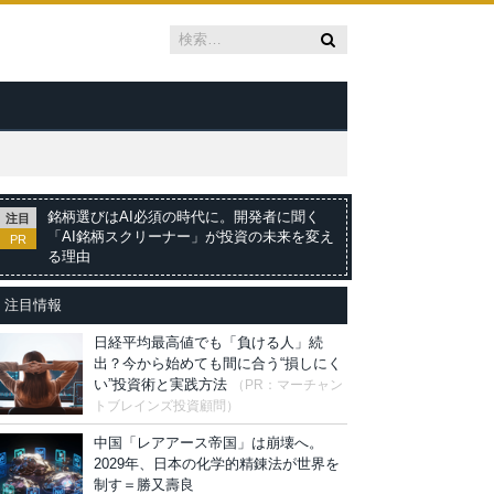
銘柄選びはAI必須の時代に。開発者に聞く
注目
「AI銘柄スクリーナー」が投資の未来を変え
PR
る理由
注目情報
日経平均最高値でも「負ける人」続
出？今から始めても間に合う“損しにく
い”投資術と実践方法
（PR：マーチャン
トブレインズ投資顧問）
中国「レアアース帝国」は崩壊へ。
2029年、日本の化学的精錬法が世界を
制す＝勝又壽良