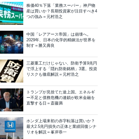
株価40％下落「業務スーパー」神戸物
産は買いか？長期投資家が注目すべき4
つの強み＝元村浩之
中国「レアアース帝国」は崩壊へ。
2029年、日本の化学的精錬法が世界を
制す＝勝又壽良
三菱重工だけじゃない、防衛予算9兆円
で浮上する「隠れ防衛銘柄」3選。投資
リスクも徹底解説＝元村浩之
トランプが見捨てた途上国。エネルギ
ー不足と債務危機の連鎖が欧米金融を
直撃する日＝斎藤満
ホンダ上場来初の赤字転落は買いか？
最大2.5兆円損失の正体と業績回復シナ
リオを解説＝峯岸恭一