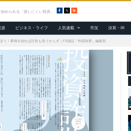
F
X
R
ぐ始められる「損しにくい投資」
a
S
c
S
投資
ビジネス・ライフ
人気連載
市況
決算・IR
e
b
o
ぼう！事例を知れば詐欺も危うからず｜FX雑誌『外国為替』編集部
o
k