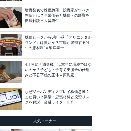
増資発表で株価急落…投資家がすべき
判断とは？企業価値と株価への影響を
徹底解説＝大畠典仁
株価ピークから6割下落「オリエンタル
ランド」は買いか？市場が警戒する“4
つの悪材料”＝峯岸恭一
4月開始「独身税」は本当に増税ではな
いのか？子ども・子育て支援金の仕組
みと不公平感の正体＝原彰宏
なぜジャパンディスプレイ株価急騰？
まだ買い？業績・思惑材料と投資リス
クを解説＝金融ライターK.Y
人気コーナー