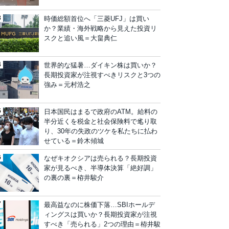
時価総額首位へ「三菱UFJ」は買い
か？業績・海外戦略から見えた投資リ
スクと追い風＝大畠典仁
世界的な猛暑…ダイキン株は買いか？
長期投資家が注視すべきリスクと3つの
強み＝元村浩之
日本国民はまるで政府のATM。給料の
半分近くを税金と社会保険料で毟り取
り、30年の失政のツケを私たちに払わ
せている＝鈴木傾城
なぜキオクシアは売られる？長期投資
家が見るべき、半導体決算「絶好調」
の裏の裏＝栫井駿介
最高益なのに株価下落…SBIホールデ
ィングスは買いか？長期投資家が注視
すべき「売られる」2つの理由＝栫井駿