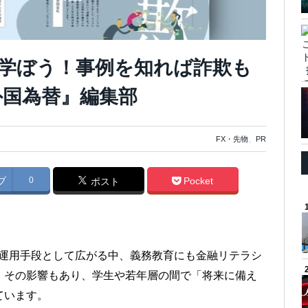
学ぼう！事例を知れば詐欺も
外国為替』編集部
FX・先物
、
PR
ブ
0
Pocket
ポスト
産運用手段として広がる中、義務教育にも金融リテラシ
。その影響もあり、学生や若年層の間で「将来に備え
ています。