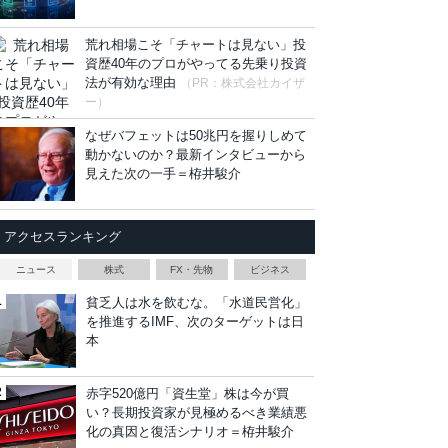
荒れ相場こそ「チャートは見ない」投
資歴40年のプロがやってる先乗り投資
法が有効な理由
（PR：株式会社カイザ
ー）
なぜバフェットは50兆円を握りしめて
動かないのか？最新インタビューから
見えた次の一手＝栫井駿介
アクセスランキング
ニュース
株式
FX・先物
ビジネス
貧乏人は水を飲むな。「水道民営化」
を推進するIMF、次のターゲットは日
本
赤字520億円「資生堂」株は今が買
い？長期投資家が見極めるべき業績悪
化の真因と復活シナリオ＝栫井駿介