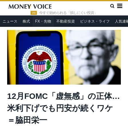
»
»
HOME
FX・先物
12月FOMC「虚無感」の正体…米利下げ
でも円安が続くワケ＝脇田栄一
今すぐ始められる「損しにくい投資」
PR
ニュース
株式
FX・先物
不動産投資
ビジネス・ライフ
人気連
12月FOMC「虚無感」の正体…
米利下げでも円安が続くワケ
＝脇田栄一