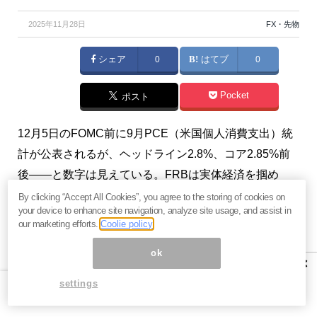
2025年11月28日
FX・先物
シェア
0
はてブ
0
Pocket
ポスト
12月5日のFOMC前に9月PCE（米国個人消費支出）統
計が公表されるが、ヘッドライン2.8%、コア2.85%前
後――と数字は見えている。FRBは実体経済を掴め
ず、利下げも据え置きも「どちらでもいい」状況だ。
By clicking “Accept All Cookies”, you agree to the storing of cookies on
your device to enhance site navigation, analyze site usage, and assist in
米国が迷いながら最小単位で利下げする局面では円安
our marketing efforts.
Coolie policy
になるアノマリーが再現中。感謝祭からクリスマス休
ok
暇に入り、海外資金流入は細る。12月FOMCに漂うの
×
は「まっ、このへんでいいか」という虚無感だ。
settings
プロフィール：脇田栄一（わきた えいいち）