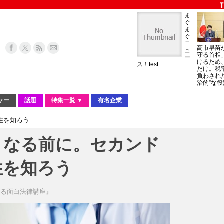
ま
ぐ
ま
ぐ
ニ
高市早苗
ュ
守る首相
ー
けるため
ス！test
だけ。税
負わされ
治的”な役
ャー
話題
特集一覧 ▼
有名企業
性を知ろう
くなる前に。セカンド
性を知ろう
する面白法律講座』