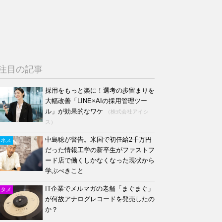
注目の記事
採用をもっと楽に！選考の歩留まりを
大幅改善「LINE×AIの採用管理ツー
ル」が効果的なワケ
（株式会社アイシ
ス）
中島聡が警告。米国で初任給2千万円
ジネス
だった情報工学の新卒生がファストフ
ード店で働くしかなくなった現状から
学ぶべきこと
IT企業でメルマガの老舗「まぐまぐ」
ンタメ
が何故アナログレコードを発売したの
か？