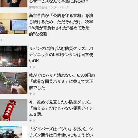
るサービスなんて本当にあるの？
[PR]株式会社インターパーク
高市早苗が「公約を守る首相」を演
じ続けるため、ただそれだけ。税率
1％策が背負わされた“極めて政治
的”な役割
 1
リビングに溶け込む防災グッズ。パ
ナソニックのLEDランタンは日常使
いOK
★ 0
枝がぐにゃりと潰れない。6,930円の
「武骨な園芸ハサミ」に替えて大正
解でした
★ 0
今、改めて見直したい防災グッズ。
「備える」だけじゃない優秀アイテ
ム３選。
★ 0
「ダイバーズはゴツい」を払拭。シ
チズン新作は日常使いにちょうどい