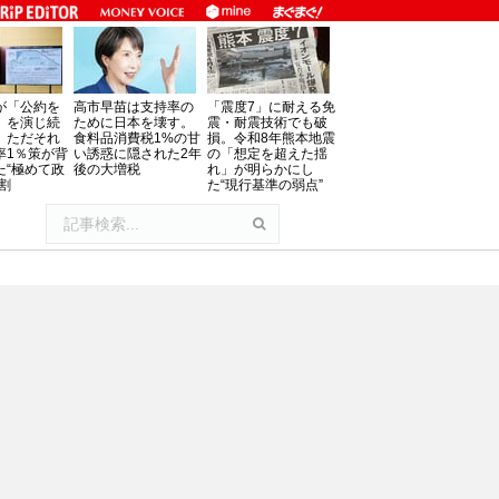
が「公約を
高市早苗は支持率の
「震度7」に耐える免
」を演じ続
ために日本を壊す。
震・耐震技術でも破
、ただそれ
食料品消費税1%の甘
損。令和8年熊本地震
率1％策が背
い誘惑に隠された2年
の「想定を超えた揺
た“極めて政
後の大増税
れ」が明らかにし
割
た“現行基準の弱点”