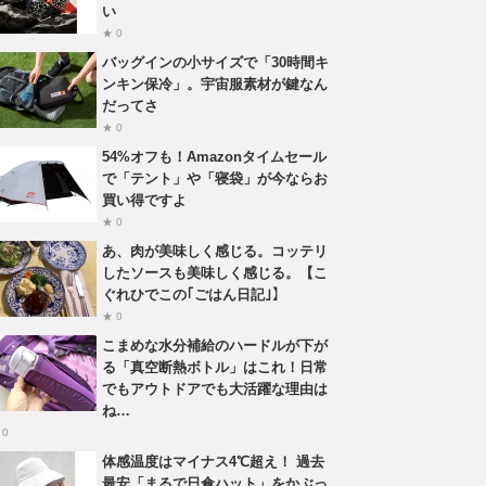
い
★ 0
バッグインの小サイズで「30時間キ
ンキン保冷」。宇宙服素材が鍵なん
だってさ
★ 0
54%オフも！Amazonタイムセール
で「テント」や「寝袋」が今ならお
買い得ですよ
★ 0
あ、肉が美味しく感じる。コッテリ
したソースも美味しく感じる。【こ
ぐれひでこの｢ごはん日記｣】
★ 0
こまめな水分補給のハードルが下が
る「真空断熱ボトル」はこれ！日常
でもアウトドアでも大活躍な理由は
ね…
 0
体感温度はマイナス4℃超え！ 過去
最安「まるで日傘ハット」をかぶっ