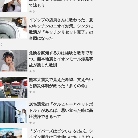
て涼もう
★ 0
イソップの店員さんに教わった、夏
のキッチンのニオイ対策。シンクに
数滴が「キッチンリセット完了」の
合図になった
 0
危険を察知する力は経験と教育で育
つ。熊本地震とイオンモール爆発事
故が残した教訓
★ 0
熊本大震災で見えた希望。支え合い
と防災体制が救った「多くの命」
★ 0
10%還元の「ケルヒャーとペットボ
トル」があれば、思い立った時に高
圧洗浄できるって
★ 0
「ダイバーズはゴツい」を払拭。シ
チズン新作は日常使いにちょうどい