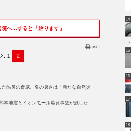
病院へ…すると「治ります」
★
print
: 1
2
した酷暑の脅威。夏の暑さは「新たな自然災
熊本地震とイオンモール爆発事故が残した