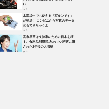
い
★ 0
水深10mでも使える「写ルンです」
が登場！ コンビニから写真のデータ
化もできちゃうよ
★ 0
高市早苗は支持率のために日本を壊
す。食料品消費税1%の甘い誘惑に隠
された2年後の大増税
★ 0