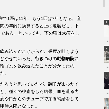
在で1匹は11年、もう1匹は7年となる。産
間の年齢に換算すると上は還暦だし、下
気である。といっても、下の猫は
大病
をし
★
飲み込んだことからだ。幾度か吐くよう
どやせていった。
行きつけの動物病院
に
輪ゴムを飲み込んだことが分かったの
★
た。
だろうと思っていたが、
調子がまったく
と、種々の検査をした結果、血を造る力
★
滴や口からのチューブで栄養補給をして
即時入院となった。