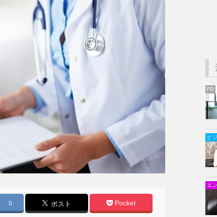
PR
ビ
エ
Pocket
0
ポスト