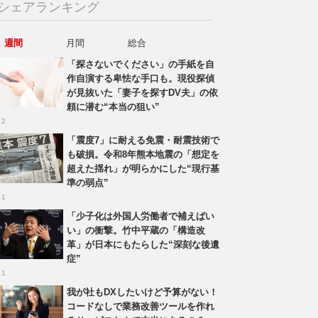
シェアランキング
週間
月間
総合
「探さないでください」の手紙を自
作自演する卑怯な手口も。現役探偵
が見抜いた「妻子を探すDV夫」の依
頼に潜む“本当の狙い”
 2
「震度7」に耐える免震・耐震技術で
も破損。令和8年熊本地震の「想定を
超えた揺れ」が明らかにした“現行基
準の弱点”
 1
「少子化は外国人労働者で補えばい
い」の衝撃。竹中平蔵の「構造改
革」が日本にもたらした“深刻な後遺
症”
 1
我が社もDXしたいけど予算がない！
コードなしで業務改善ツールを作れ