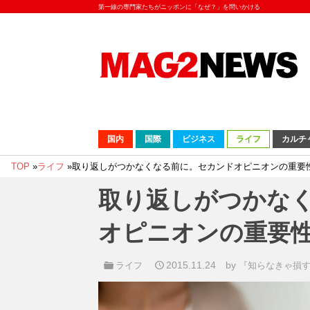
第一線の専門家たちがニッポンに「なぜ？」を問いかける
国内
国際
ビジネス
ライフ
カルチ
TOP
»
ライフ
»
取り返しがつかなくなる前に。セカンドオピニオンの重要
取り返しがつかな
オピニオンの重要
2015.11.24
by
ライフ
『知らなきゃ損