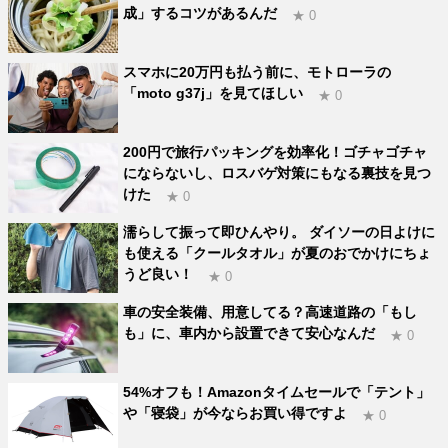
成」するコツがあるんだ
★ 0
スマホに20万円も払う前に、モトローラの
「moto g37j」を見てほしい
★ 0
200円で旅行パッキングを効率化！ゴチャゴチャ
にならないし、ロスバゲ対策にもなる裏技を見つ
けた
★ 0
濡らして振って即ひんやり。 ダイソーの日よけに
も使える「クールタオル」が夏のおでかけにちょ
うど良い！
★ 0
車の安全装備、用意してる？高速道路の「もし
も」に、車内から設置できて安心なんだ
★ 0
54%オフも！Amazonタイムセールで「テント」
や「寝袋」が今ならお買い得ですよ
★ 0