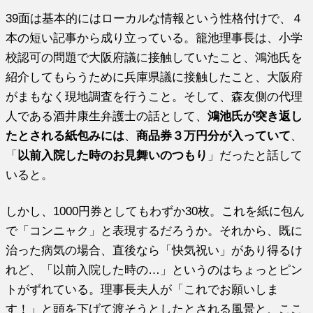
39面は基本的にはローカルな情報という性格付けで、４
本の短い記事から成り立っている。籠池理事長は、小学
校認可の問題で大阪府議に接触していたこと、鴻池氏を
紹介してもらうために兵庫県議に接触したこと、大阪府
がまもなく現地調査を行うこと。そして、森友側の代理
人である酒井康生弁護士の話として、
鴻池氏が突き返し
たとされる紙包みには
、
商品券３万円分が入っていて
、
「
以前入院した時のお見舞いのつもり
」だったと話して
いると。
しかし、1000円券としてもわずか30枚。これを紙に包ん
で「コンニャク」と表現するだろうか。それから、既に
治った病気の場合、直後なら「快気祝い」があり得るけ
れど、「以前入院した時の…」というのはちょっとピン
トがずれている。理事長夫人が「これでお願いしま
す！」と頭を下げて渡そうとしたとされる風景と、ここ