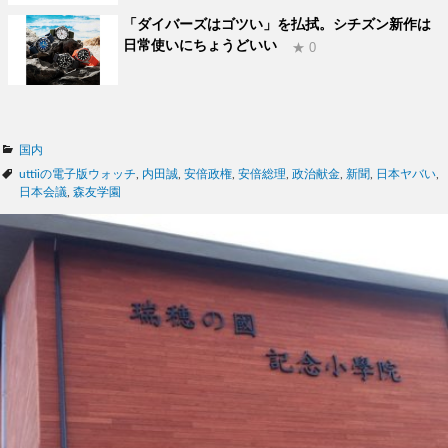
「ダイバーズはゴツい」を払拭。シチズン新作は
日常使いにちょうどいい
★ 0
カ
国内
テ
タ
uttiiの電子版ウォッチ
,
内田誠
,
安倍政権
,
安倍総理
,
政治献金
,
新聞
,
日本ヤバい
,
ゴ
グ
日本会議
,
森友学園
リ
ー