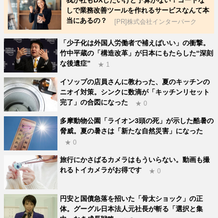
我が社もDXしたいけど予算がない！コードな
しで業務改善ツールを作れるサービスなんて本
当にあるの？
[PR]株式会社インターパーク
「少子化は外国人労働者で補えばいい」の衝撃。
竹中平蔵の「構造改革」が日本にもたらした“深刻
な後遺症”
★ 1
イソップの店員さんに教わった、夏のキッチンの
ニオイ対策。シンクに数滴が「キッチンリセット
完了」の合図になった
★ 0
多摩動物公園「ライオン3頭の死」が示した酷暑の
脅威。夏の暑さは「新たな自然災害」になった
★ 0
旅行にかさばるカメラはもういらない。動画も撮
れるトイカメラがお得です
★ 0
円安と国債急落を招いた「骨太ショック」の正
体。グーグル日本法人元社長が斬る「選択と集