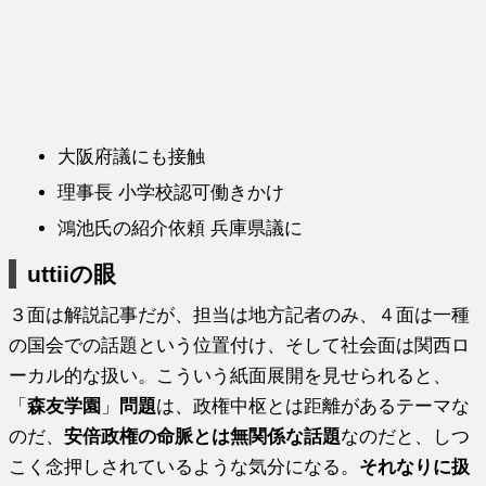
大阪府議にも接触
理事長 小学校認可働きかけ
鴻池氏の紹介依頼 兵庫県議に
uttiiの眼
３面は解説記事だが、担当は地方記者のみ、４面は一種
の国会での話題という位置付け、そして社会面は関西ロ
ーカル的な扱い。こういう紙面展開を見せられると、
「
森友学園
」
問題
は、政権中枢とは距離があるテーマな
のだ、
安倍政権の命脈とは無関係な話題
なのだと、しつ
こく念押しされているような気分になる。
それなりに扱