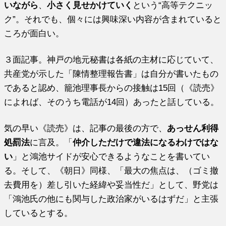
いながら
、
小さく見せかけていく
という“高等テクニッ
ク”。それでも、個々には興味深い内容が含まれていると
ころが面白い。
３面記事。神戸の地元秘書は各紙の主材に応じていて、
共産党が示した「陳情整理報告書」は自分が書いたもの
であると認め、籠池理事長からの接触は15回（《読売》
によれば、そのうち電話が14回）あったと話している。
気の早い《読売》は、記事の最後の方で、
あっせん利得
処罰法
に言及。「
仲介しただけで違法になるわけではな
い
」と鴻池サイドが安心できるようなことを書いてい
る。そして、《朝日》同様、「最大の焦点は、（ゴミ撤
去費用を）差し引いた経緯や妥当性だ」として、野党は
「鴻池氏の他にも関与した政治家がいるはずだ」と主張
しているとする。