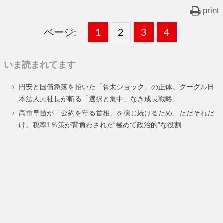
print
ページ:
固
1
固
2
,
固
3
,
固
4
,
定
定
定
定
いま読まれてます
ペ
ペ
ペ
ペ
円安と国債急落を招いた「骨太ショック」の正体。グーグル日
ー
ー
ー
ー
本法人元社長が斬る「選択と集中」なき成長戦略
ジ
ジ
ジ
ジ
高市早苗が「公約を守る首相」を演じ続けるため、ただそれだ
け。税率1％策が背負わされた“極めて政治的”な役割