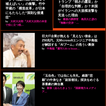
トランプ「弱さの露呈」か
補えばいい」の衝撃。竹中
「合理的な判断」か？米国
平蔵の「構造改革」が日本
がイランへの大規模攻撃を
にもたらした“深刻な後遺
見送った理由
症”
by
最後の調停官 島田久仁彦の
by
大村大次郎『大村大次郎の本音
『無敵の交渉・…
で役に立つ税…
巨大IT企業が抱える「見えない借金」は
250兆円。元Microsoftエンジニア中島聡
が解説する「AIブーム」の危うい裏側
by
中島聡『週刊 Life is beaut…
「玉虫色」では虫にも失礼。維新“悲
願”の中身なき「副首都法」採決をめぐる
茶番劇の舞台裏
by
新恭（あらたきょう）『国家権力＆メディ
ア…