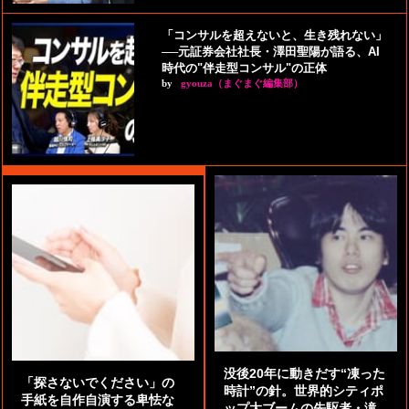
「コンサルを超えないと、生き残れない」
──元証券会社社長・澤田聖陽が語る、AI
時代の"伴走型コンサル"の正体
by
gyouza（まぐまぐ編集部）
没後20年に動きだす“凍った
「探さないでください」の
時計”の針。世界的シティポ
手紙を自作自演する卑怯な
ップ大ブームの先駆者・滝