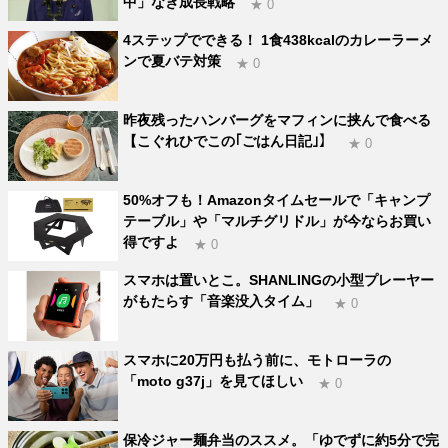
中」なき成長戦略
★ 0
4ステップでできる！ 1食438kcalのカレーラーメ
ンで夏バテ対策
★ 0
昨夜残ったハンバーグをマフィンに挟んで食べる
【こぐれひでこの｢ごはん日記｣】
★ 0
50%オフも！Amazonタイムセールで「キャンプ
テーブル」や「マルチグリドル」が今ならお買い
得ですよ
★ 0
スマホは置いとこ。SHANLINGの小型プレーヤー
がもたらす「音楽没入タイム」
★ 0
スマホに20万円も払う前に、モトローラの
「moto g37j」を見てほしい
★ 0
保冷ジャー麺弁当のススメ。「ゆでずに約5分で完