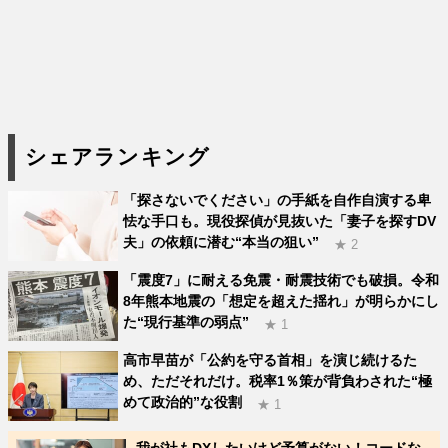
シェアランキング
「探さないでください」の手紙を自作自演する卑
怯な手口も。現役探偵が見抜いた「妻子を探すDV
夫」の依頼に潜む“本当の狙い”
★ 2
「震度7」に耐える免震・耐震技術でも破損。令和
8年熊本地震の「想定を超えた揺れ」が明らかにし
た“現行基準の弱点”
★ 1
高市早苗が「公約を守る首相」を演じ続けるた
め、ただそれだけ。税率1％策が背負わされた“極
めて政治的”な役割
★ 1