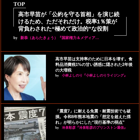
TOP
高市早苗が「公約を守る首相」を演じ続
けるため、ただそれだけ。税率1％策が
背負わされた“極めて政治的”な役割
by
新恭（あらたきょう）『国家権力＆メディア…
高市早苗は支持率のために日本を壊す。食
料品消費税1%の甘い誘惑に隠された2年後
の大増税
by
小林よしのり『小林よしのりライジング』
「震度7」に耐える免震・耐震技術でも破
損。令和8年熊本地震の「想定を超えた揺
れ」が明らかにした“現行基準の弱点”
by
冷泉彰彦『冷泉彰彦のプリンストン通信』