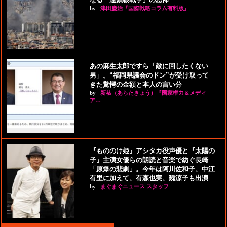
by
津田慶治『国際戦略コラム有料版』
あの麻生太郎ですら「敵に回したくない
男」。“福岡県議会のドン”が受け取って
きた驚愕の金額と本人の言い分
by
新恭（あらたきょう）『国家権力＆メディ
ア…
『もののけ姫』アシタカ役声優と『太陽の
子』主演女優らの朗読と音楽で紡ぐ長崎
「原爆の悲劇」。今年は阿川佐和子、中江
有里に加えて、有森也実、魏涼子も出演
by
まぐまぐニュース スタッフ