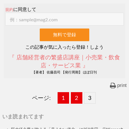
に同意して
規約
この記事が気に入ったら登録！しよう
『 店舗経営者の繁盛店講座｜小売業・飲食
店・サービス業 』
【著者】 佐藤昌司 【発行周期】 ほぼ日刊
print
ページ:
固
1
固
2
,
固
3
,
定
定
定
いま読まれてます
ペ
ペ
ペ