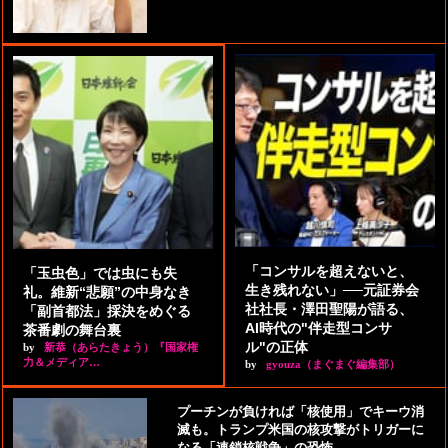
「コンサルを超えないと、
「玉虫色」では虫にも失
生き残れない」──元証券会
礼。維新“悲願”の中身なき
社社長・澤田聖陽が語る、
「副首都法」採決をめぐる
AI時代の"伴走型コンサ
茶番劇の舞台裏
ル"の正体
by
新恭（あらたきょう）『国家権
力＆メディア…
by
gyouza（まぐまぐ編集部）
プーチンが負ければ「核使用」でキーウ消
滅も。トランプ米国の核攻撃がトリガーに
なる「連鎖核戦争」の恐怖