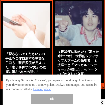
没後20年に動きだす“凍った
「探さないでください」の
時計”の針。世界的シティポ
手紙を自作自演する卑怯な
ップ大ブームの先駆者・滝
手口も。現役探偵が見抜い
沢洋一と「マジカル・シテ
た「妻子を探すDV夫」の依
ィー」が残した、もう一つ
頼に潜む“本当の狙い”
の『かぎりなき夏』
by
阿部泰尚『伝説の探偵』
by
都鳥 流星
By clicking “Accept All Cookies”, you agree to the storing of cookies on
your device to enhance site navigation, analyze site usage, and assist in
MAG2 NEWS HEADLINE
our marketing efforts.
Coolie policy
ok
×
ページ内の商標は全て商標権者に属します。無断転載を禁じます。 ©