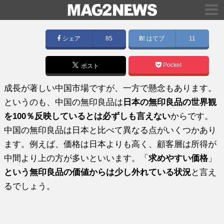
シェア
85
はてブ
11
Pocket
ポスト
成長が著しい中国市場ですが、一方で懸念もあります。
というのも、中国の無印良品は
日本の無印良品の世界観
を100％反映しているとは必ずしも言えない
からです。
中国の無印良品は日本と比べて異なる点がいくつかあり
ます。例えば、価格は日本よりも高く、顧客層は所得が
中間より上の方が多いといいます。「
求めやすい価格
」
という無印良品の価値からは少し外れている状況
と言え
るでしょう。