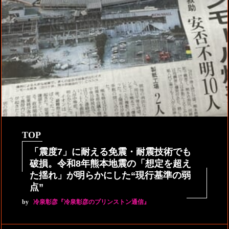
TOP
「震度7」に耐える免震・耐震技術でも
破損。令和8年熊本地震の「想定を超え
た揺れ」が明らかにした“現行基準の弱
点”
by
冷泉彰彦『冷泉彰彦のプリンストン通信』