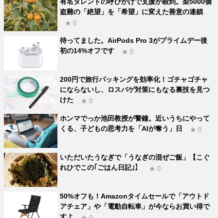
有名タレントの呼びかけで支援が殺到。梨5000個
盗難の「絶望」を「希望」に変えた善意の連鎖
★ 0
待ってました。AirPods Pro 3がプライムデー後
初の14%オフです
★ 0
200円で旅行パッキングを効率化！ゴチャゴチャ
にならないし、ロスバゲ対策にもなる裏技を見つ
けた
★ 0
ホンマでっか池田教授が警鐘。近いうちにやって
くる、子どもの思考力を「AIが奪う」日
★ 0
いただいたうなぎで「うなぎの混ぜご飯」【こぐ
れひでこの｢ごはん日記｣】
★ 0
50%オフも！Amazonタイムセールで「アウトド
アチェア」や「電動自転車」が今ならお買い得で
すよ
★ 0