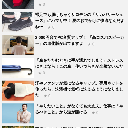
★ 0
裸足でも履けちゃうサロモンの「リカバリーシュ
ーズ」にハマり中！ 夏のおでかけに快適なんだよ
ね〜
★ 0
2,000円台でPC音質アップ！ 「高コスパスピーカ
ー」の進化版が出てますよ
★ 0
「傘をたたむときに手が濡れてしまう」ストレス
にさよなら！この傘、使いづらさが全然ないんだ
★ 0
汗やファンデが気になるキャップ。専用ネットを
使ったら、洗濯機で気軽に洗えるようになりまし
た
★ 0
「やりたいこと」がなくても大丈夫。仕事は「や
るべきこと」から道が開ける
★ 0