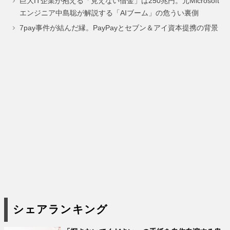
巨大IT企業が抱える「見えない借金」は250兆円。元Microsoft
ー
ー
ー
エンジニア中島聡が解説する「AIブーム」の危うい裏側
ジ
ジ
ジ
7pay事件が結んだ縁。PayPayとセブン＆アイ資本提携の背景
シェアランキング