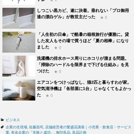
しつこい黒カビ、遂に決着。垂れない「プロ御用
達の漂白ゲル」が救世主だった
★ 0
「人生初の日傘」で酷暑の箱根旅行が優雅に。貸
した友人もその場で買うほど「夏の相棒」になり
ました
★ 0
洗濯機の排水ホース周りにホコリが溜まる問題。
「掃除のハードルを限界まで下げる仕組み」を見
つけた
★ 0
エアコンをつけっぱなし、猫2匹と暮らすわが家。
空気清浄機は「各部屋に1台」じゃなくてもよかっ
た
★ 0
カ
ビジネス
テ
タ
企業の生現場
,
佐藤昌司
,
店舗経営者の繁盛店講座｜小売業・飲食店・サービス
ゴ
グ
業
,
有名企業の「失敗と成功」
,
無印良品
,
良品計画