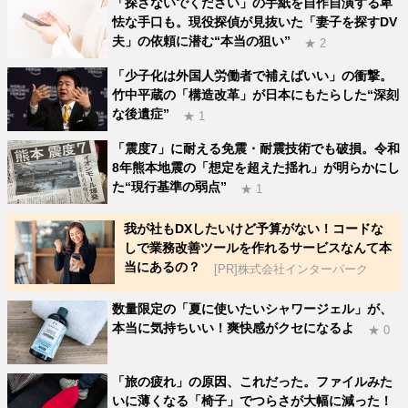
「探さないでください」の手紙を自作自演する卑
怯な手口も。現役探偵が見抜いた「妻子を探すDV
夫」の依頼に潜む“本当の狙い”
★ 2
「少子化は外国人労働者で補えばいい」の衝撃。
竹中平蔵の「構造改革」が日本にもたらした“深刻
な後遺症”
★ 1
「震度7」に耐える免震・耐震技術でも破損。令和
8年熊本地震の「想定を超えた揺れ」が明らかにし
た“現行基準の弱点”
★ 1
我が社もDXしたいけど予算がない！コードな
しで業務改善ツールを作れるサービスなんて本
当にあるの？
[PR]株式会社インターパーク
数量限定の「夏に使いたいシャワージェル」が、
本当に気持ちいい！爽快感がクセになるよ
★ 0
「旅の疲れ」の原因、これだった。ファイルみた
いに薄くなる「椅子」でつらさが大幅に減った！