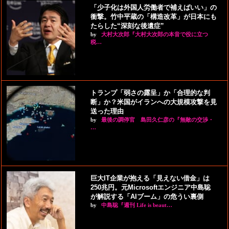
「少子化は外国人労働者で補えばいい」の
衝撃。竹中平蔵の「構造改革」が日本にも
たらした“深刻な後遺症”
by
大村大次郎『大村大次郎の本音で役に立つ
税…
トランプ「弱さの露呈」か「合理的な判
断」か？米国がイランへの大規模攻撃を見
送った理由
by
最後の調停官 島田久仁彦の『無敵の交渉・
…
巨大IT企業が抱える「見えない借金」は
250兆円。元Microsoftエンジニア中島聡
が解説する「AIブーム」の危うい裏側
by
中島聡『週刊 Life is beaut…