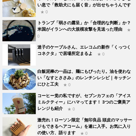
い息で「救助犬にも届く音」が出せちゃうんです
★ 0
トランプ「弱さの露呈」か「合理的な判断」か？
米国がイランへの大規模攻撃を見送った理由
★
0
迷子のケーブルさん、エレコムの新作「くっつく
コネクタ」で居場所定まるよ
★ 0
白飯泥棒の一品は、麺にもぴったり。油を使わな
い「なすとささみ」のレンチンレシピ｜キッチン
にひと工夫
★ 0
コーヒー党の私ですが、セブンカフェの「アイス
ミルクティー」にハマってます！ 3つのご褒美ア
レンジも紹介
★ 0
激売れ！ローソン限定「無印良品 頭皮のマッサー
ジもできるヘアコーム」を遂に入手。お気に入り
の使い方、語ります
★ 0