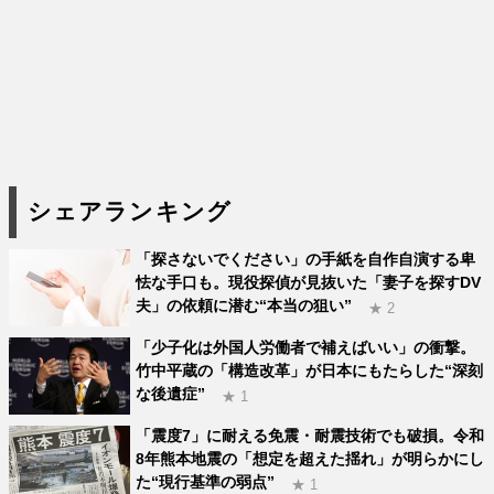
シェアランキング
「探さないでください」の手紙を自作自演する卑
怯な手口も。現役探偵が見抜いた「妻子を探すDV
夫」の依頼に潜む“本当の狙い”
★ 2
「少子化は外国人労働者で補えばいい」の衝撃。
竹中平蔵の「構造改革」が日本にもたらした“深刻
な後遺症”
★ 1
「震度7」に耐える免震・耐震技術でも破損。令和
8年熊本地震の「想定を超えた揺れ」が明らかにし
た“現行基準の弱点”
★ 1