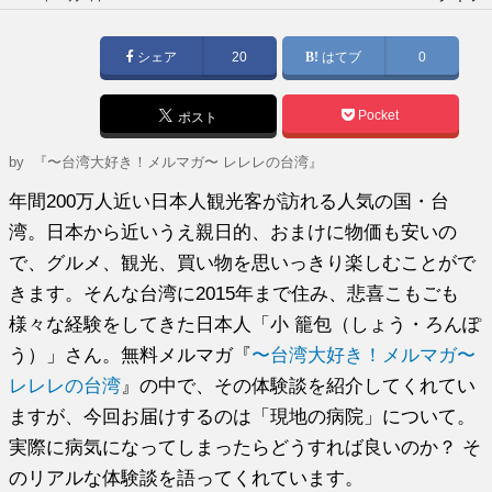
稿
日:
シェア
20
はてブ
0
Pocket
ポスト
by
『〜台湾大好き！メルマガ〜 レレレの台湾』
年間200万人近い日本人観光客が訪れる人気の国・台
湾。日本から近いうえ親日的、おまけに物価も安いの
で、グルメ、観光、買い物を思いっきり楽しむことがで
きます。そんな台湾に2015年まで住み、悲喜こもごも
様々な経験をしてきた日本人「小 籠包（しょう・ろんぽ
う）」さん。無料メルマガ『
〜台湾大好き！メルマガ〜
レレレの台湾
』の中で、その体験談を紹介してくれてい
ますが、今回お届けするのは「現地の病院」について。
実際に病気になってしまったらどうすれば良いのか？ そ
のリアルな体験談を語ってくれています。