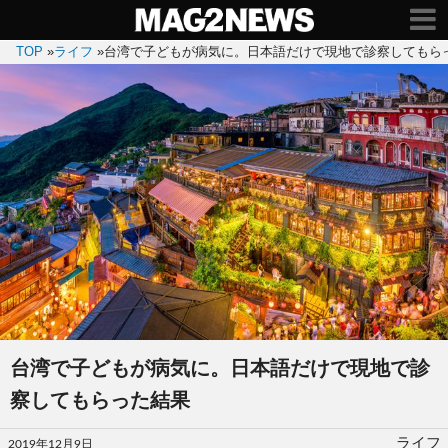
TOP
»
ライフ
»
台湾で子どもが病気に。日本語だけで現地で診察してもら
台湾で子どもが病気に。日本語だけで現地で診
察してもらった結果
投
ライフ
2019年12月9日