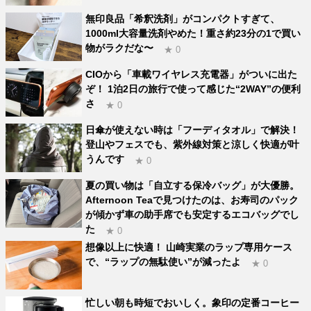
無印良品「希釈洗剤」がコンパクトすぎて、
1000ml大容量洗剤やめた！重さ約23分の1で買い
物がラクだな〜
★ 0
CIOから「車載ワイヤレス充電器」がついに出た
ぞ！ 1泊2日の旅行で使って感じた“2WAY”の便利
さ
★ 0
日傘が使えない時は「フーディタオル」で解決！
登山やフェスでも、紫外線対策と涼しく快適が叶
うんです
★ 0
夏の買い物は「自立する保冷バッグ」が大優勝。
Afternoon Teaで見つけたのは、お寿司のパック
が傾かず車の助手席でも安定するエコバッグでし
た
★ 0
想像以上に快適！ 山崎実業のラップ専用ケース
で、“ラップの無駄使い”が減ったよ
★ 0
忙しい朝も時短でおいしく。象印の定番コーヒー