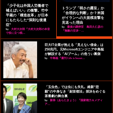
「少子化は外国人労働者で
トランプ「弱さの露呈」か
補えばいい」の衝撃。竹中
「合理的な判断」か？米国
平蔵の「構造改革」が日本
がイランへの大規模攻撃を
にもたらした“深刻な後遺
見送った理由
症”
by
最後の調停官 島田久仁彦の
by
大村大次郎『大村大次郎の本音
『無敵の交渉・…
で役に立つ税…
巨大IT企業が抱える「見えない借金」は
250兆円。元Microsoftエンジニア中島聡
が解説する「AIブーム」の危うい裏側
by
中島聡『週刊 Life is beaut…
「玉虫色」では虫にも失礼。維新“悲
願”の中身なき「副首都法」採決をめぐる
茶番劇の舞台裏
by
新恭（あらたきょう）『国家権力＆メディ
ア…