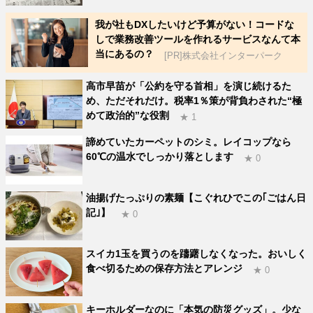
我が社もDXしたいけど予算がない！コードな
しで業務改善ツールを作れるサービスなんて本
当にあるの？
[PR]株式会社インターパーク
高市早苗が「公約を守る首相」を演じ続けるた
め、ただそれだけ。税率1％策が背負わされた“極
めて政治的”な役割
★ 1
諦めていたカーペットのシミ。レイコップなら
60℃の温水でしっかり落とします
★ 0
油揚げたっぷりの素麺【こぐれひでこの｢ごはん日
記｣】
★ 0
スイカ1玉を買うのを躊躇しなくなった。おいしく
食べ切るための保存方法とアレンジ
★ 0
キーホルダーなのに「本気の防災グッズ」。少な