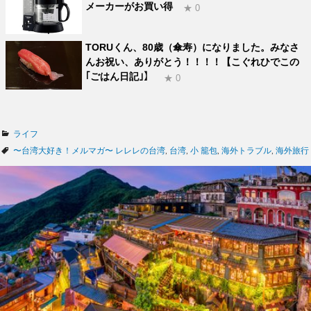
メーカーがお買い得
★ 0
TORUくん、80歳（傘寿）になりました。みなさ
んお祝い、ありがとう！！！！【こぐれひでこの
｢ごはん日記｣】
★ 0
カ
ライフ
テ
タ
〜台湾大好き！メルマガ〜 レレレの台湾
,
台湾
,
小 籠包
,
海外トラブル
,
海外旅行
ゴ
グ
リ
ー