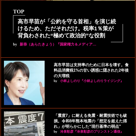
TOP
高市早苗が「公約を守る首相」を演じ続
けるため、ただそれだけ。税率1％策が
背負わされた“極めて政治的”な役割
by
新恭（あらたきょう）『国家権力＆メディア…
高市早苗は支持率のために日本を壊す。食
料品消費税1%の甘い誘惑に隠された2年後
の大増税
by
小林よしのり『小林よしのりライジング』
「震度7」に耐える免震・耐震技術でも破
損。令和8年熊本地震の「想定を超えた揺
れ」が明らかにした“現行基準の弱点”
by
冷泉彰彦『冷泉彰彦のプリンストン通信』