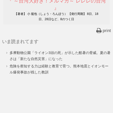
『 ～台湾大好き！メルマガ～ レレレの台湾
』
【著者】 小 籠包（しょう・ろんぽう） 【発行周期】 8日、18
日、28日など、8のつく日
print
いま読まれてます
多摩動物公園「ライオン3頭の死」が示した酷暑の脅威。夏の暑
さは「新たな自然災害」になった
危険を察知する力は経験と教育で育つ。熊本地震とイオンモー
ル爆発事故が残した教訓