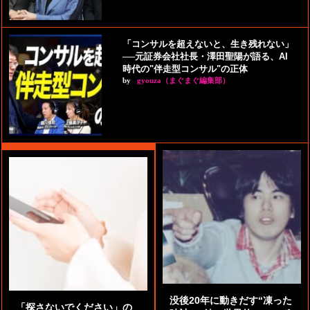
「コンサルを超えないと、生き残れない」
──元証券会社社長・澤田聖陽が語る、AI
時代の"伴走型コンサル"の正体
by
gyouza（まぐまぐ編集部）
没後20年に動きだす“凍った
「探さないでください」の