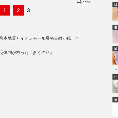
print
1
2
3
熊本地震とイオンモール爆発事故が残した
災体制が救った「多くの命」
★