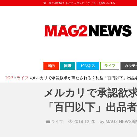
第一線の専門家たちがニッポンに「なぜ？」を問いかける
国内
国際
ビジネス
ライフ
カルチ
TOP
»
ライフ
»
メルカリで承認欲求が満たされる？利益「百円以下」出品
メルカリで承認欲
「百円以下」出品
2019.12.20
by MAG2 NEWS
ライフ