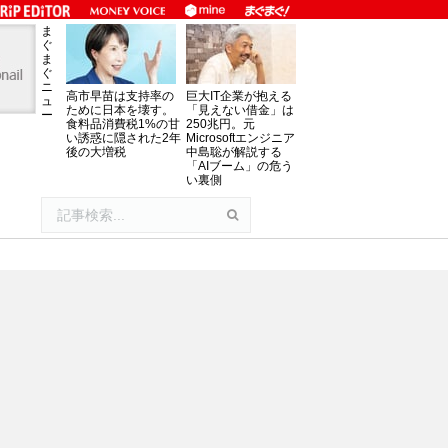
ま
ぐ
ま
ぐ
ニ
高市早苗は支持率の
巨大IT企業が抱える
ュ
ために日本を壊す。
「見えない借金」は
ー
食料品消費税1%の甘
250兆円。元
い誘惑に隠された2年
Microsoftエンジニア
後の大増税
中島聡が解説する
「AIブーム」の危う
い裏側