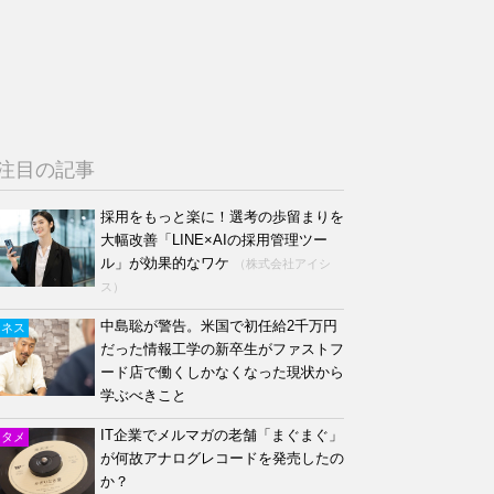
注目の記事
採用をもっと楽に！選考の歩留まりを
大幅改善「LINE×AIの採用管理ツー
ル」が効果的なワケ
（株式会社アイシ
ス）
中島聡が警告。米国で初任給2千万円
ジネス
だった情報工学の新卒生がファストフ
ード店で働くしかなくなった現状から
学ぶべきこと
IT企業でメルマガの老舗「まぐまぐ」
ンタメ
が何故アナログレコードを発売したの
か？