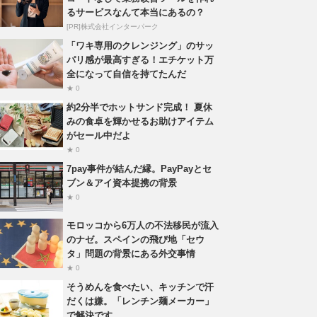
るサービスなんて本当にあるの？
[PR]株式会社インターパーク
「ワキ専用のクレンジング」のサッ
パリ感が最高すぎる！エチケット万
全になって自信を持てたんだ
★ 0
約2分半でホットサンド完成！ 夏休
みの食卓を輝かせるお助けアイテム
がセール中だよ
★ 0
7pay事件が結んだ縁。PayPayとセ
ブン＆アイ資本提携の背景
★ 0
モロッコから6万人の不法移民が流入
のナゼ。スペインの飛び地「セウ
タ」問題の背景にある外交事情
★ 0
そうめんを食べたい、キッチンで汗
だくは嫌。「レンチン麺メーカー」
で解決です