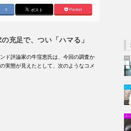
Pocket
0
ポスト
求の充足で、つい「ハマる」
ンド評論家の牛窪恵氏は、今回の調査か
PR
の実態が見えたとして、次のようなコメ
ビ
エ