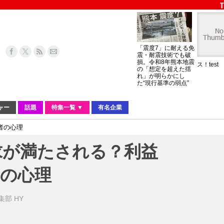
「震度7」に耐える免
震・耐震技術でも破
損。令和8年熊本地震
ス！test
の「想定を超えた揺
れ」が明らかにし
た“現行基準の弱点”
ャー
話題
特集一覧 ▼
有名企業
者の心理
求が満たされる？利益
者の心理
編集部 HY