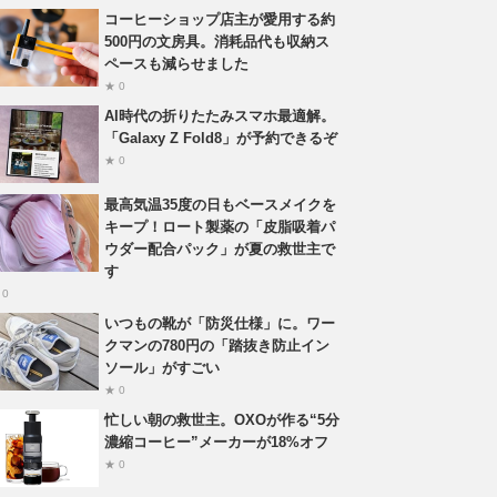
コーヒーショップ店主が愛用する約
500円の文房具。消耗品代も収納ス
ペースも減らせました
★ 0
AI時代の折りたたみスマホ最適解。
「Galaxy Z Fold8」が予約できるぞ
★ 0
最高気温35度の日もベースメイクを
キープ！ロート製薬の「皮脂吸着パ
ウダー配合パック」が夏の救世主で
す
 0
いつもの靴が「防災仕様」に。ワー
クマンの780円の「踏抜き防止イン
ソール」がすごい
★ 0
忙しい朝の救世主。OXOが作る“5分
濃縮コーヒー”メーカーが18%オフ
★ 0