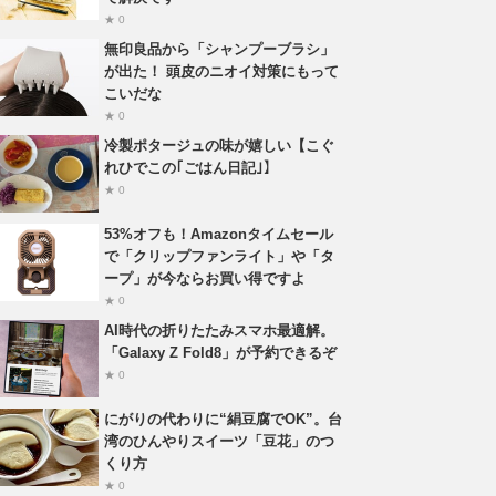
★ 0
無印良品から「シャンプーブラシ」
が出た！ 頭皮のニオイ対策にもって
こいだな
★ 0
冷製ポタージュの味が嬉しい【こぐ
れひでこの｢ごはん日記｣】
★ 0
53%オフも！Amazonタイムセール
で「クリップファンライト」や「タ
ープ」が今ならお買い得ですよ
★ 0
AI時代の折りたたみスマホ最適解。
「Galaxy Z Fold8」が予約できるぞ
★ 0
にがりの代わりに“絹豆腐でOK”。台
湾のひんやりスイーツ「豆花」のつ
くり方
★ 0