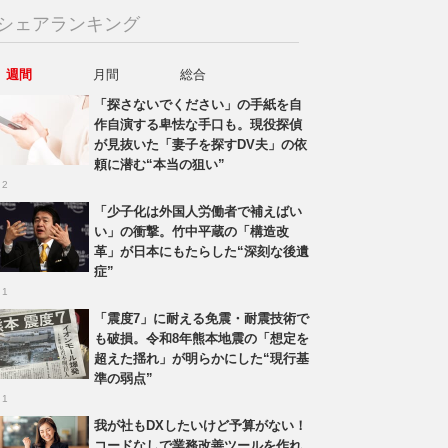
シェアランキング
週間
月間
総合
「探さないでください」の手紙を自
作自演する卑怯な手口も。現役探偵
が見抜いた「妻子を探すDV夫」の依
頼に潜む“本当の狙い”
 2
「少子化は外国人労働者で補えばい
い」の衝撃。竹中平蔵の「構造改
革」が日本にもたらした“深刻な後遺
症”
 1
「震度7」に耐える免震・耐震技術で
も破損。令和8年熊本地震の「想定を
超えた揺れ」が明らかにした“現行基
準の弱点”
 1
我が社もDXしたいけど予算がない！
コードなしで業務改善ツールを作れ