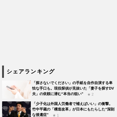
シェアランキング
「探さないでください」の手紙を自作自演する卑
怯な手口も。現役探偵が見抜いた「妻子を探すDV
夫」の依頼に潜む“本当の狙い”
★ 2
「少子化は外国人労働者で補えばいい」の衝撃。
竹中平蔵の「構造改革」が日本にもたらした“深刻
な後遺症”
★ 1