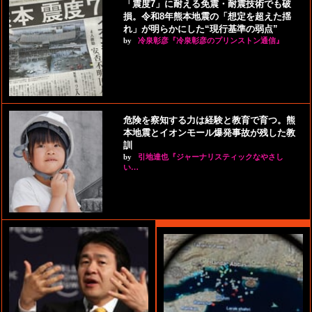
「震度7」に耐える免震・耐震技術でも破
損。令和8年熊本地震の「想定を超えた揺
れ」が明らかにした“現行基準の弱点”
by
冷泉彰彦『冷泉彰彦のプリンストン通信』
危険を察知する力は経験と教育で育つ。熊
本地震とイオンモール爆発事故が残した教
訓
by
引地達也『ジャーナリスティックなやさし
い…