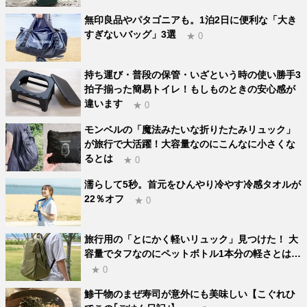
無印良品やパタゴニアも。1泊2日に便利な「大き
すぎないバッグ」3選
★ 0
持ち運び・普段の保管・いざという時の使い勝手3
拍子揃った簡易トイレ！もしものときの安心感が
違います
★ 0
モンベルの「魔法みたいな折りたたみリュック」
が旅行で大活躍！大容量なのにこんなに小さくな
るとは
★ 0
濡らして5秒。首元をひんやり冷やす冷感タオルが
22％オフ
★ 0
旅行用の「とにかく軽いリュック」見つけた！ 大
容量でタフなのにペットボトル1本分の軽さとは…
★ 0
鯵干物のまぜ寿司が意外にも美味しい【こぐれひ