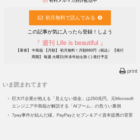
有料メルマガ好評配信中
初月無料で読んでみる
この記事が気に入ったら登録！しよう
『 週刊 Life is beautiful 』
【著者】 中島聡 【月額】 初月無料！月額880円（税込） 【発行
周期】 毎週 火曜日(年末年始を除く) 発行予定
print
いま読まれてます
巨大IT企業が抱える「見えない借金」は250兆円。元Microsoft
エンジニア中島聡が解説する「AIブーム」の危うい裏側
7pay事件が結んだ縁。PayPayとセブン＆アイ資本提携の背景