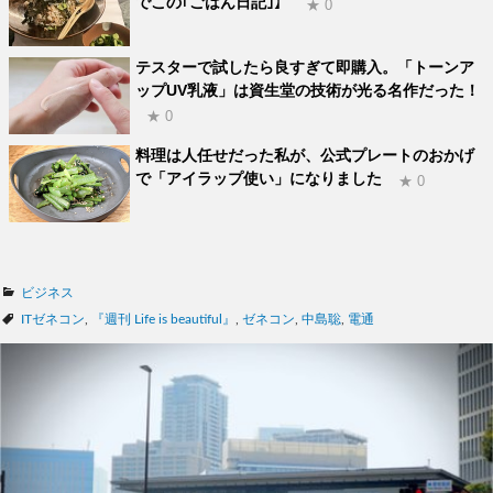
でこの｢ごはん日記｣】
★ 0
テスターで試したら良すぎて即購入。「トーンア
ップUV乳液」は資生堂の技術が光る名作だった！
★ 0
料理は人任せだった私が、公式プレートのおかげ
で「アイラップ使い」になりました
★ 0
カ
ビジネス
テ
タ
ITゼネコン
,
『週刊 Life is beautiful』
,
ゼネコン
,
中島聡
,
電通
ゴ
グ
リ
ー