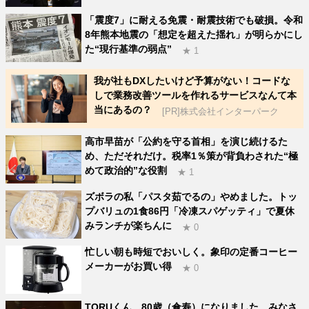
「震度7」に耐える免震・耐震技術でも破損。令和
8年熊本地震の「想定を超えた揺れ」が明らかにし
た“現行基準の弱点”
★ 1
我が社もDXしたいけど予算がない！コードな
しで業務改善ツールを作れるサービスなんて本
当にあるの？
[PR]株式会社インターパーク
高市早苗が「公約を守る首相」を演じ続けるた
め、ただそれだけ。税率1％策が背負わされた“極
めて政治的”な役割
★ 1
ズボラの私「パスタ茹でるの」やめました。トッ
プバリュの1食86円「冷凍スパゲッティ」で夏休
みランチが楽ちんに
★ 0
忙しい朝も時短でおいしく。象印の定番コーヒー
メーカーがお買い得
★ 0
TORUくん、80歳（傘寿）になりました。みなさ