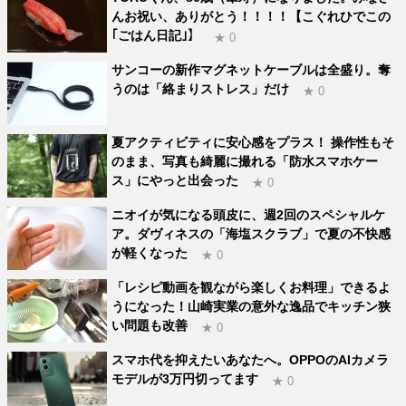
んお祝い、ありがとう！！！！【こぐれひでこの
｢ごはん日記｣】
★ 0
サンコーの新作マグネットケーブルは全盛り。奪
うのは「絡まりストレス」だけ
★ 0
夏アクティビティに安心感をプラス！ 操作性もそ
のまま、写真も綺麗に撮れる「防水スマホケー
ス」にやっと出会った
★ 0
ニオイが気になる頭皮に、週2回のスペシャルケ
ア。ダヴィネスの「海塩スクラブ」で夏の不快感
が軽くなった
★ 0
「レシピ動画を観ながら楽しくお料理」できるよ
うになった！山崎実業の意外な逸品でキッチン狭
い問題も改善
★ 0
スマホ代を抑えたいあなたへ。OPPOのAIカメラ
モデルが3万円切ってます
★ 0