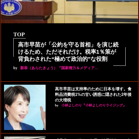
TOP
高市早苗が「公約を守る首相」を演じ続
けるため、ただそれだけ。税率1％策が
背負わされた“極めて政治的”な役割
by
新恭（あらたきょう）『国家権力＆メディア…
高市早苗は支持率のために日本を壊す。食
料品消費税1%の甘い誘惑に隠された2年後
の大増税
by
小林よしのり『小林よしのりライジング』