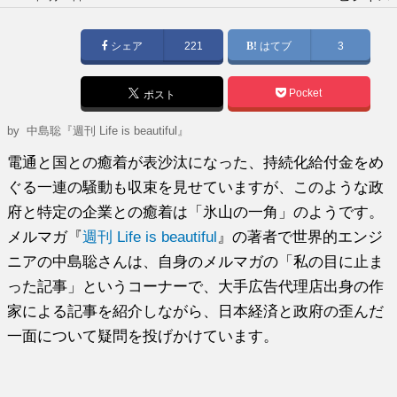
稿
日:
シェア
221
はてブ
3
Pocket
ポスト
by
中島聡『週刊 Life is beautiful』
電通と国との癒着が表沙汰になった、持続化給付金をめ
ぐる一連の騒動も収束を見せていますが、このような政
府と特定の企業との癒着は「氷山の一角」のようです。
メルマガ『
週刊 Life is beautiful
』の著者で世界的エンジ
ニアの中島聡さんは、自身のメルマガの「私の目に止ま
った記事」というコーナーで、大手広告代理店出身の作
家による記事を紹介しながら、日本経済と政府の歪んだ
一面について疑問を投げかけています。