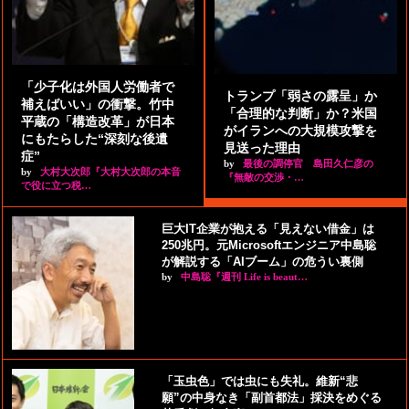
「少子化は外国人労働者で
トランプ「弱さの露呈」か
補えばいい」の衝撃。竹中
「合理的な判断」か？米国
平蔵の「構造改革」が日本
がイランへの大規模攻撃を
にもたらした“深刻な後遺
見送った理由
症”
by
最後の調停官 島田久仁彦の
by
大村大次郎『大村大次郎の本音
『無敵の交渉・…
で役に立つ税…
巨大IT企業が抱える「見えない借金」は
250兆円。元Microsoftエンジニア中島聡
が解説する「AIブーム」の危うい裏側
by
中島聡『週刊 Life is beaut…
「玉虫色」では虫にも失礼。維新“悲
願”の中身なき「副首都法」採決をめぐる