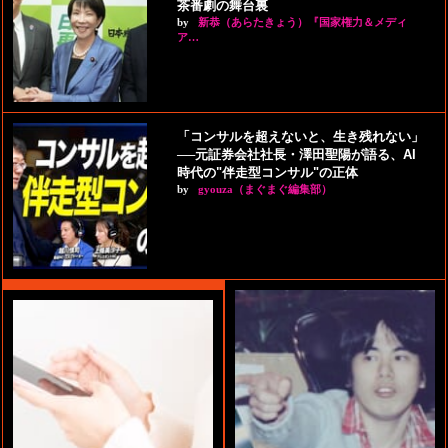
茶番劇の舞台裏
by
新恭（あらたきょう）『国家権力＆メディ
ア…
「コンサルを超えないと、生き残れない」
──元証券会社社長・澤田聖陽が語る、AI
時代の"伴走型コンサル"の正体
by
gyouza（まぐまぐ編集部）