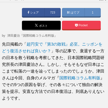
稿
日:
シェア
723
はてブ
1
Pocket
ポスト
by
津田慶治『国際戦略コラム有料版』
先日掲載の「
超円安で『第3の敗戦』必至。ニッポンを
どう復活させれば良いか？
」等の記事で、衰退する一方
の日本を救う戦略を考察してきた、日本国際戦略問題研
究所長の津田慶治さん。しかし、そもそもなぜ日本はこ
こまで転落の一途を辿ってしまったのでしょうか。津田
さんは今回、自身のメルマガ『
国際戦略コラム有料版
』
でその5つの原因を挙げ、その各々について独自の解決
策を提示。安直な方法での日本復活は、到底ありえない
ようです。