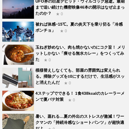
UFO界の巨星デビッド・ウィルコック急逝。最期
まで追い続けた機密映像46本の開示はなぜ止まっ
たのか？
★ 0
被れば体感−15℃。夏の炎天下を乗り切る「冷感
ポンチョ」
★ 0
玉ねぎ炒めない、肉も焼かないのにコク旨！ メリ
ットしかない「痩せる無水カレー」をつくってみ
た
★ 0
模様替えしなくても、部屋の雰囲気は変えられ
る。掃除グッズを±0にするだけで、生活感がスッ
と消えたんだ
★ 0
4ステップでできる！ 1食438kcalのカレーラーメ
ンで夏バテ対策
★ 0
暑い、蒸れる…夏の外出のストレスが激減！ワー
クマンの「持続冷感なショートパンツ」が超快適
だよ