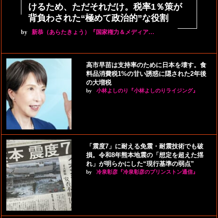
けるため、ただそれだけ。税率1％策が
背負わされた“極めて政治的”な役割
by
新恭（あらたきょう）『国家権力＆メディア…
高市早苗は支持率のために日本を壊す。食
料品消費税1%の甘い誘惑に隠された2年後
の大増税
by
小林よしのり『小林よしのりライジング』
「震度7」に耐える免震・耐震技術でも破
損。令和8年熊本地震の「想定を超えた揺
れ」が明らかにした“現行基準の弱点”
by
冷泉彰彦『冷泉彰彦のプリンストン通信』