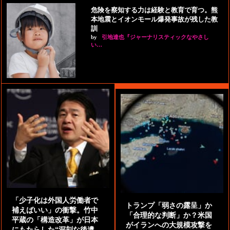
危険を察知する力は経験と教育で育つ。熊
本地震とイオンモール爆発事故が残した教
訓
by
引地達也『ジャーナリスティックなやさし
い…
「少子化は外国人労働者で
トランプ「弱さの露呈」か
補えばいい」の衝撃。竹中
「合理的な判断」か？米国
平蔵の「構造改革」が日本
がイランへの大規模攻撃を
にもたらした“深刻な後遺