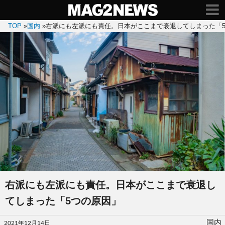
TOP
»
国内
»
右派にも左派にも責任。日本がここまで衰退してしまった「
右派にも左派にも責任。日本がここまで衰退し
てしまった「5つの原因」
投
国内
2021年12月14日