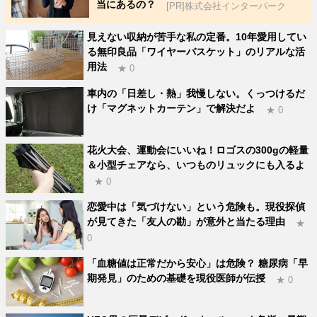
当にあるの？
[PR]株式会社インターパーク
見えない収納が苦手な私の定番。10年愛用してい
る無印良品「ワイヤーバスケット」のリアルな活
用法
★ 0
車内の「日差し・熱」我慢しない。くっつけるだ
け「マグネットカーテン」で解決だよ
★ 0
花火大会、運動会にいいね！ロゴスの300gの軽量
＆小型チェアなら、いつものリュックにも入るよ
★ 0
恋愛中は「気づけない」という危険も。現役探偵
が見てきた「友人の勘」が意外と当たる理由
★
0
「血糖値は正常だから安心」は危険？ 糖尿病「早
期発見」のための基礎を現役医師が伝授
★ 0