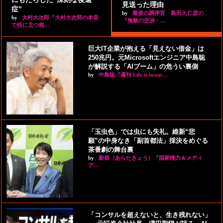
見送った理由
症”
by
最後の調停官 島田久仁彦の
by
大村大次郎『大村大次郎の本音
『無敵の交渉・…
で役に立つ税…
巨大IT企業が抱える「見えない借金」は
250兆円。元Microsoftエンジニア中島聡
が解説する「AIブーム」の危うい裏側
by
中島聡『週刊 Life is beaut…
「玉虫色」では虫にも失礼。維新“悲
願”の中身なき「副首都法」採決をめぐる
茶番劇の舞台裏
by
新恭（あらたきょう）『国家権力＆メディ
ア…
「コンサルを超えないと、生き残れない」