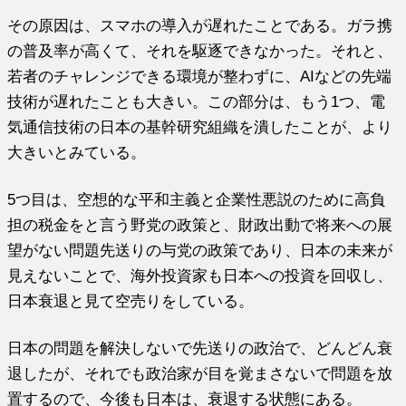
その原因は、スマホの導入が遅れたことである。ガラ携
の普及率が高くて、それを駆逐できなかった。それと、
若者のチャレンジできる環境が整わずに、AIなどの先端
技術が遅れたことも大きい。この部分は、もう1つ、電
気通信技術の日本の基幹研究組織を潰したことが、より
大きいとみている。
5つ目は、空想的な平和主義と企業性悪説のために高負
担の税金をと言う野党の政策と、財政出動で将来への展
望がない問題先送りの与党の政策であり、日本の未来が
見えないことで、海外投資家も日本への投資を回収し、
日本衰退と見て空売りをしている。
日本の問題を解決しないで先送りの政治で、どんどん衰
退したが、それでも政治家が目を覚まさないで問題を放
置するので、今後も日本は、衰退する状態にある。