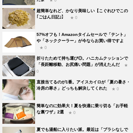
★ 0
超簡単なれど、かなり美味しい【こぐれひでこの
｢ごはん日記｣】
★ 0
57%オフも！Amazonタイムセールで「テント」
や「ネッククーラー」が今ならお買い得ですよ
★ 0
折りたためて持ち運び◎。ハニカムクッションで
「長距離移動、お尻痛い問題」が消えたんだ
★
0
直接当てるのが1番。アイスカイロが「夏の暑さ・
冷房の寒さ」どっちも解決してくれた
★ 0
簡単なのに効果大！夏を快適に乗り切る「お手軽
な裏ワザ」2選
★ 0
夏でも湯船に入りたい派。最近は「ブラシなしで