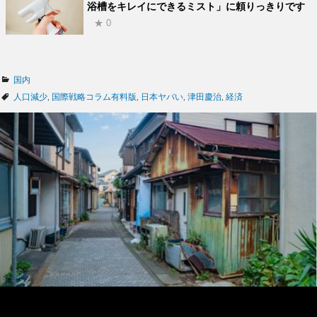
浴槽をキレイにできるミスト」に頼りっきりです
★ 0
カ
国内
テ
タ
人口減少
,
国際戦略コラム有料版
,
日本ヤバい
,
津田慶治
,
経済
ゴ
グ
リ
ー