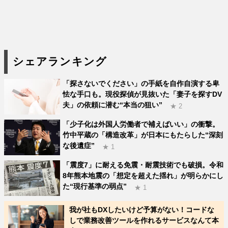
シェアランキング
「探さないでください」の手紙を自作自演する卑
怯な手口も。現役探偵が見抜いた「妻子を探すDV
夫」の依頼に潜む“本当の狙い”
★ 2
「少子化は外国人労働者で補えばいい」の衝撃。
竹中平蔵の「構造改革」が日本にもたらした“深刻
な後遺症”
★ 1
「震度7」に耐える免震・耐震技術でも破損。令和
8年熊本地震の「想定を超えた揺れ」が明らかにし
た“現行基準の弱点”
★ 1
我が社もDXしたいけど予算がない！コードな
しで業務改善ツールを作れるサービスなんて本