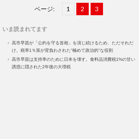
ページ:
固
1
固
2
,
固
3
,
定
定
定
いま読まれてます
ペ
ペ
ペ
高市早苗が「公約を守る首相」を演じ続けるため、ただそれだ
ー
ー
ー
け。税率1％策が背負わされた“極めて政治的”な役割
ジ
ジ
ジ
高市早苗は支持率のために日本を壊す。食料品消費税1%の甘い
誘惑に隠された2年後の大増税