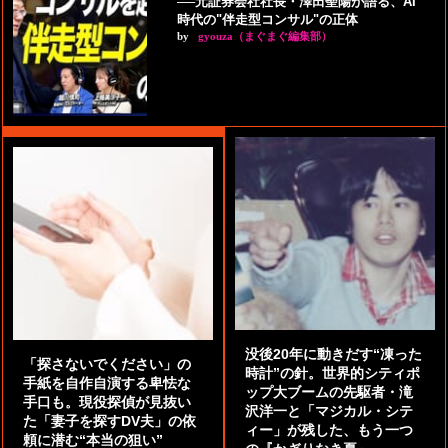
──元証券会社社長・澤田聖陽が語る、AI
時代の"伴走型コンサル"の正体
by
gyouza（まぐまぐ編集部）
没後20年に動きだす“凍った
「探さないでください」の
時計”の針。世界的シティポ
手紙を自作自演する卑怯な
ップ大ブームの先駆者・滝
手口も。現役探偵が見抜い
沢洋一と「マジカル・シテ
た「妻子を探すDV夫」の依
ィー」が残した、もう一つ
頼に潜む“本当の狙い”