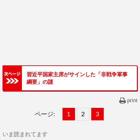
習近平国家主席がサインした「非戦争軍事
綱要」の謎
print
ページ:
固
1
固
2
,
固
3
,
定
定
定
いま読まれてます
ペ
ペ
ペ