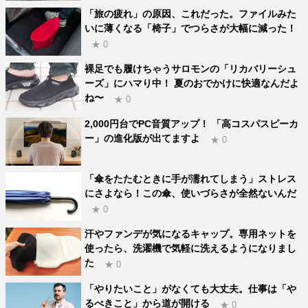
「旅の疲れ」の原因、これだった。ファイルみた
いに薄くなる「椅子」でつらさが大幅に減った！
★ 0
裸足でも履けちゃうサロモンの「リカバリーシュ
ーズ」にハマり中！ 夏のおでかけに快適なんだよ
ね〜
★ 0
2,000円台でPC音質アップ！ 「高コスパスピーカ
ー」の進化版が出てますよ
★ 0
「傘をたたむときに手が濡れてしまう」ストレス
にさよなら！この傘、使いづらさが全然ないんだ
★ 0
汗やファンデが気になるキャップ。専用ネットを
使ったら、洗濯機で気軽に洗えるようになりまし
た
★ 0
「やりたいこと」がなくても大丈夫。仕事は「や
るべきこと」から道が開ける
★ 0