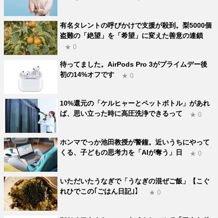
有名タレントの呼びかけで支援が殺到。梨5000個
盗難の「絶望」を「希望」に変えた善意の連鎖
★ 0
待ってました。AirPods Pro 3がプライムデー後
初の14%オフです
★ 0
10%還元の「ケルヒャーとペットボトル」があれ
ば、思い立った時に高圧洗浄できるって
★ 0
ホンマでっか池田教授が警鐘。近いうちにやって
くる、子どもの思考力を「AIが奪う」日
★ 0
いただいたうなぎで「うなぎの混ぜご飯」【こぐ
れひでこの｢ごはん日記｣】
★ 0