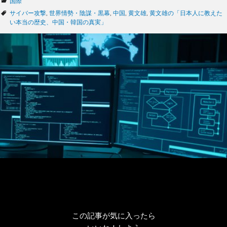
カ
国際
テ
タ
サイバー攻撃
,
世界情勢・陰謀・黒幕
,
中国
,
黄文雄
,
黄文雄の「日本人に教えた
ゴ
グ
い本当の歴史、中国・韓国の真実」
リ
ー
この記事が気に入ったら