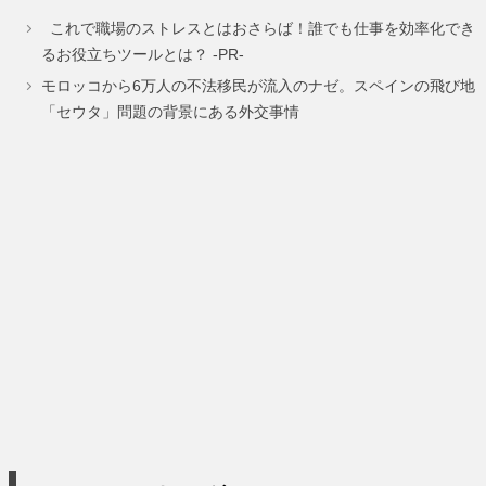
これで職場のストレスとはおさらば！誰でも仕事を効率化でき
ー
ー
ー
るお役立ちツールとは？ -PR-
ジ
ジ
ジ
モロッコから6万人の不法移民が流入のナゼ。スペインの飛び地
「セウタ」問題の背景にある外交事情