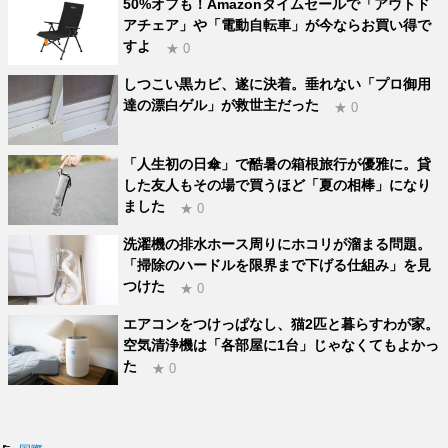
50%オフも！Amazonタイムセールで「アウトド
アチェア」や「電動自転車」が今ならお買い得で
すよ
★ 0
しつこい黒カビ、遂に決着。垂れない「プロ御用
達の漂白ゲル」が救世主だった
★ 0
「人生初の日傘」で酷暑の箱根旅行が優雅に。貸
した友人もその場で買うほど「夏の相棒」になり
ました
★ 0
洗濯機の排水ホース周りにホコリが溜まる問題。
「掃除のハードルを限界まで下げる仕組み」を見
つけた
★ 0
エアコンをつけっぱなし、猫2匹と暮らすわが家。
空気清浄機は「各部屋に1台」じゃなくてもよかっ
た
★ 0