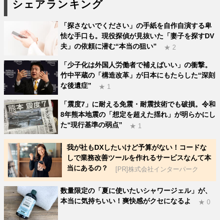
シェアランキング
「探さないでください」の手紙を自作自演する卑
怯な手口も。現役探偵が見抜いた「妻子を探すDV
夫」の依頼に潜む“本当の狙い”
★ 2
「少子化は外国人労働者で補えばいい」の衝撃。
竹中平蔵の「構造改革」が日本にもたらした“深刻
な後遺症”
★ 1
「震度7」に耐える免震・耐震技術でも破損。令和
8年熊本地震の「想定を超えた揺れ」が明らかにし
た“現行基準の弱点”
★ 1
我が社もDXしたいけど予算がない！コードな
しで業務改善ツールを作れるサービスなんて本
当にあるの？
[PR]株式会社インターパーク
数量限定の「夏に使いたいシャワージェル」が、
本当に気持ちいい！爽快感がクセになるよ
★ 0