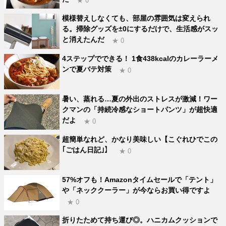
★ 0
模様替えしなくても、部屋の雰囲気は変えられ
る。掃除グッズを±0にするだけで、生活感がスッ
と消えたんだ
★ 0
4ステップでできる！ 1食438kcalのカレーラーメ
ンで夏バテ対策
★ 0
暑い、蒸れる…夏の外出のストレスが激減！ワー
クマンの「持続冷感なショートパンツ」が超快適
だよ
★ 0
超簡単なれど、かなり美味しい【こぐれひでこの
｢ごはん日記｣】
★ 0
57%オフも！Amazonタイムセールで「テント」
や「ネッククーラー」が今ならお買い得ですよ
★ 0
折りたためて持ち運び◎。ハニカムクッションで