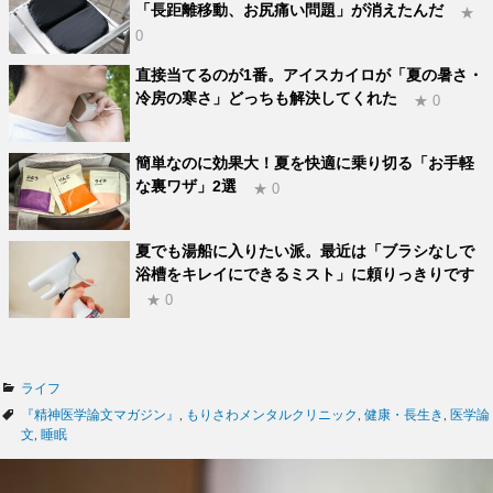
「長距離移動、お尻痛い問題」が消えたんだ
★
0
直接当てるのが1番。アイスカイロが「夏の暑さ・
冷房の寒さ」どっちも解決してくれた
★ 0
簡単なのに効果大！夏を快適に乗り切る「お手軽
な裏ワザ」2選
★ 0
夏でも湯船に入りたい派。最近は「ブラシなしで
浴槽をキレイにできるミスト」に頼りっきりです
★ 0
カ
ライフ
テ
タ
『精神医学論文マガジン』
,
もりさわメンタルクリニック
,
健康・長生き
,
医学論
ゴ
グ
文
,
睡眠
リ
ー