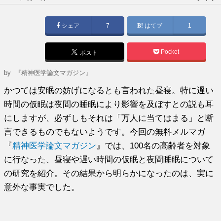
稿
日:
シェア
7
はてブ
1
Pocket
ポスト
by
『精神医学論文マガジン』
かつては安眠の妨げになるとも言われた昼寝。特に遅い
時間の仮眠は夜間の睡眠により影響を及ぼすとの説も耳
にしますが、必ずしもそれは「万人に当てはまる」と断
言できるものでもないようです。今回の無料メルマガ
『
精神医学論文マガジン
』では、100名の高齢者を対象
に行なった、昼寝や遅い時間の仮眠と夜間睡眠について
の研究を紹介。その結果から明らかになったのは、実に
意外な事実でした。