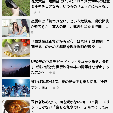
花火大会、運動会にいいね！ロゴスの300gの軽量
＆小型チェアなら、いつものリュックにも入るよ
★ 0
恋愛中は「気づけない」という危険も。現役探偵
が見てきた「友人の勘」が意外と当たる理由
★
0
「血糖値は正常だから安心」は危険？ 糖尿病「早
期発見」のための基礎を現役医師が伝授
★ 0
UFO界の巨星デビッド・ウィルコック急逝。最期
まで追い続けた機密映像46本の開示はなぜ止まっ
たのか？
★ 0
被れば体感−15℃。夏の炎天下を乗り切る「冷感
ポンチョ」
★ 0
玉ねぎ炒めない、肉も焼かないのにコク旨！ メリ
ットしかない「痩せる無水カレー」をつくってみ
た