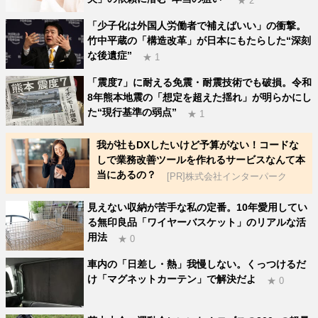
★ 2
「少子化は外国人労働者で補えばいい」の衝撃。
竹中平蔵の「構造改革」が日本にもたらした“深刻
な後遺症”
★ 1
「震度7」に耐える免震・耐震技術でも破損。令和
8年熊本地震の「想定を超えた揺れ」が明らかにし
た“現行基準の弱点”
★ 1
我が社もDXしたいけど予算がない！コードな
しで業務改善ツールを作れるサービスなんて本
当にあるの？
[PR]株式会社インターパーク
見えない収納が苦手な私の定番。10年愛用してい
る無印良品「ワイヤーバスケット」のリアルな活
用法
★ 0
車内の「日差し・熱」我慢しない。くっつけるだ
け「マグネットカーテン」で解決だよ
★ 0