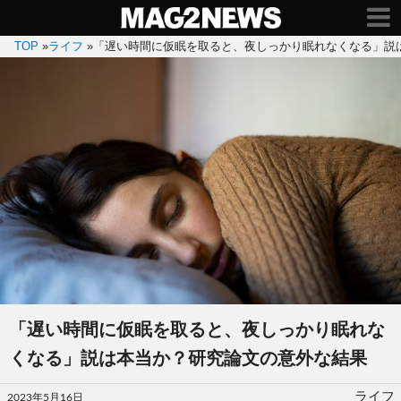
TOP
»
ライフ
»
「遅い時間に仮眠を取ると、夜しっかり眠れなくなる」説
「遅い時間に仮眠を取ると、夜しっかり眠れな
くなる」説は本当か？研究論文の意外な結果
投
ライフ
2023年5月16日